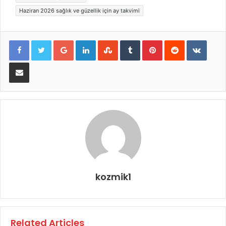
Haziran 2026 sağlık ve güzellik için ay takvimi
Google+
LinkedIn
StumbleUpon
Tumblr
Pinterest
Reddit
VKont
E-Posta ile paylaş
kozmik1
Related Articles