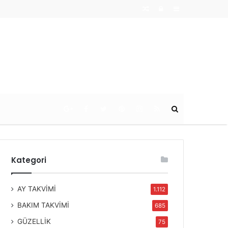
Random
Log
Sidebar
Article
In
Ara
Kategori
AY TAKVİMİ
1.112
BAKIM TAKVİMİ
685
GÜZELLİK
75