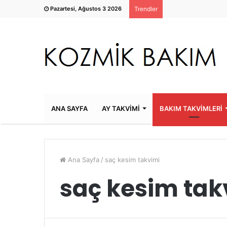
Pazartesi, Ağustos 3 2026
Trendler
ANA SAYFA
AY TAKVİMİ
BAKIM TAKVİMLERİ
Ana Sayfa
/
saç kesim takvimi
saç kesim tak