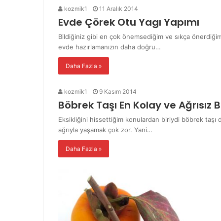
kozmik1
11 Aralık 2014
Evde Çörek Otu Yagı Yapımı
Bildiğiniz gibi en çok önemsediğim ve sıkça önerdiğim
evde hazırlamanızın daha doğru…
Daha Fazla »
kozmik1
9 Kasım 2014
Böbrek Taşı En Kolay ve Ağrısız B
Eksikliğini hissettiğim konulardan biriydi böbrek taşı 
ağrıyla yaşamak çok zor. Yani…
Daha Fazla »