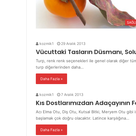
SAĞL
kozmik1
29 Aralık 2013
Vücuttaki Tasların Düsmanı, Sol
Turp, renk renk seçenekleri ile genel olarak diğer t
turp diğerlerinden daha…
Daha Fazla »
kozmik1
7 Aralık 2013
Kıs Dostlarımızdan Adaçayının F
Acı Elma Otu, Diş Otu, Kutsal Bitki, Meryem Otu gibi 
başlamak çok doğru olacaktır. Latince karşılığına…
Daha Fazla »