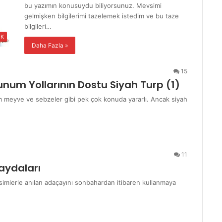
bu yazımın konusuydu biliyorsunuz. Mevsimi
gelmişken bilgilerimi tazelemek istedim ve bu taze
bilgileri…
IK
Daha Fazla »
15
unum Yollarının Dostu Siyah Turp (1)
üm meyve ve sebzeler gibi pek çok konuda yararlı. Ancak siyah
11
aydaları
isimlerle anılan adaçayını sonbahardan itibaren kullanmaya