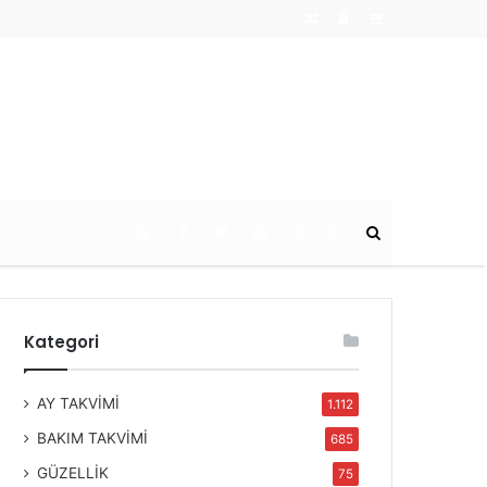
Random
Log
Sidebar
Article
In
Ara
Kategori
AY TAKVİMİ
1.112
BAKIM TAKVİMİ
685
GÜZELLİK
75