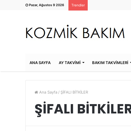
Pazar, Ağustos 9 2026
Trendler
ANA SAYFA
AY TAKVİMİ
BAKIM TAKVİMLERİ
Ana Sayfa
/
ŞİFALI BİTKİLER
ŞİFALI BİTKİLE