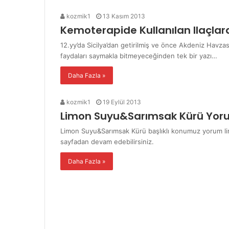
kozmik1
13 Kasım 2013
Kemoterapide Kullanılan Ilaçla
12.yy’da Sicilya’dan getirilmiş ve önce Akdeniz Havzas
faydaları saymakla bitmeyeceğinden tek bir yazı…
Daha Fazla »
kozmik1
19 Eylül 2013
Limon Suyu&Sarımsak Kürü Yor
Limon Suyu&Sarımsak Kürü başlıklı konumuz yorum lim
sayfadan devam edebilirsiniz.
Daha Fazla »