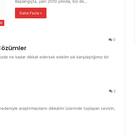
Başlangıçta, yani 2010 yılında, biz de…
Daha Fazla »
Mİ
0
 Çözümler
de ne kadar dikkat edersek edelim sık karşılaştığımız bir
2
 nedeniyle araştırmacıların dikkatini üzerinde toplayan cevizin,