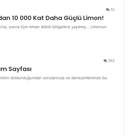
10
rdan 10 000 Kat Daha Güçlü Limon!
ı’na, sonra tüm ılıman iklimli bölgelere yayılmış… Limonun
263
um Sayfası
itini doldurduğundan sorularınıza ve deneyimlerinize bu