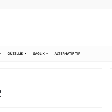
GÜZELLİK
SAĞLIK
ALTERNATİF TIP
R