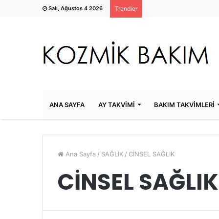
Salı, Ağustos 4 2026
Trendler
ANA SAYFA
AY TAKVİMİ
BAKIM TAKVİMLERİ
Ana Sayfa
/
SAĞLIK
/
CİNSEL SAĞLIK
CİNSEL SAĞLIK