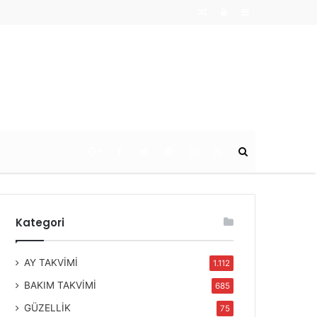
Random
Log
Sidebar
Article
In
Ara
Kategori
AY TAKVİMİ
1.112
BAKIM TAKVİMİ
685
GÜZELLİK
75