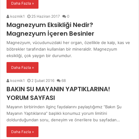
Daha Fazla »
kozmik1
25 Haziran 2017
0
Magnezyum Eksikliği Nedir?
Magnezyum İçeren Besinler
Magnezyum, vücudunuzdaki her organ, özellikle de kalp, kas ve
böbrekler tarafından kullanılan bir mineraldir. Magnezyum
eksikliği, çok yaygın bir durumdur.
Daha Fazla »
kozmik1
2 Şubat 2016
68
BAKIN SU MAYANIN YAPTIKLARINA!
YORUM SAYFASI
Mayanın birbirinden ilginç faydalarını paylaştığımız “Bakın Şu
Mayanın Yaptıklarına” başlıklı konumuz yorum limitini
doldurduğundan soru, deneyim ve önerilere bu sayfadan…
Daha Fazla »