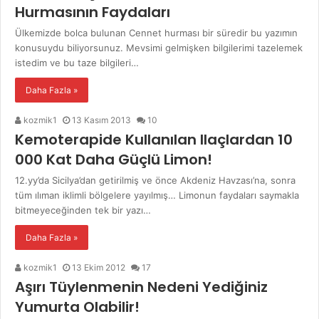
Hurmasının Faydaları
Ülkemizde bolca bulunan Cennet hurması bir süredir bu yazımın
konusuydu biliyorsunuz. Mevsimi gelmişken bilgilerimi tazelemek
istedim ve bu taze bilgileri…
Daha Fazla »
kozmik1
13 Kasım 2013
10
Kemoterapide Kullanılan Ilaçlardan 10
000 Kat Daha Güçlü Limon!
12.yy’da Sicilya’dan getirilmiş ve önce Akdeniz Havzası’na, sonra
tüm ılıman iklimli bölgelere yayılmış… Limonun faydaları saymakla
bitmeyeceğinden tek bir yazı…
Daha Fazla »
kozmik1
13 Ekim 2012
17
Aşırı Tüylenmenin Nedeni Yediğiniz
Yumurta Olabilir!