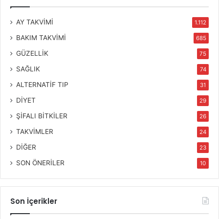
AY TAKVİMİ
1.112
BAKIM TAKVİMİ
685
GÜZELLİK
75
SAĞLIK
74
ALTERNATİF TIP
31
DİYET
29
ŞİFALI BİTKİLER
26
TAKVİMLER
24
DİĞER
23
SON ÖNERİLER
10
Son İçerikler