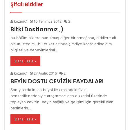
Şifalı Bitkiler
kozmik1
10 Temmuz 2012
2
Bitki Dostlarımız ,)
bu bölüm bizlere sunulmuş diğer bir armağana, bitkilere ait
olsun istedim.. bu etiket altında şimdiye kadar edindiğim
bilgileri ve deneyimlerimi…
Daha Fazla »
kozmik1
27 Aralık 2015
2
BEYİN DOSTU CEVİZİN FAYDALARI
Son yıllarda insan beyni ile arasındaki fiziki
benzerlik nedeniyle araştırmacıların dikkatini üzerinde
toplayan cevizin, beyin sağlığı ve gelişimi için gerekli olan
besinlerin…
Daha Fazla »