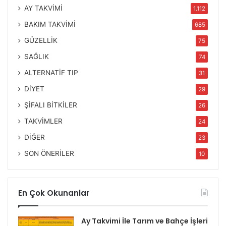
AY TAKVİMİ
1.112
BAKIM TAKVİMİ
685
GÜZELLİK
75
SAĞLIK
74
ALTERNATİF TIP
31
DİYET
29
ŞİFALI BİTKİLER
26
TAKVİMLER
24
DİĞER
23
SON ÖNERİLER
10
En Çok Okunanlar
Ay Takvimi İle Tarım ve Bahçe İşleri