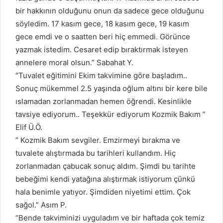
bir hakkının olduğunu onun da sadece gece olduğunu
söyledim. 17 kasım gece, 18 kasım gece, 19 kasım
gece emdi ve o saatten beri hiç emmedi. Görünce
yazmak istedim. Cesaret edip bıraktırmak isteyen
annelere moral olsun.” Sabahat Y.
“Tuvalet eğitimini Ekim takvimine göre başladım..
Sonuç mükemmel 2.5 yaşında oğlum altını bir kere bile
ıslamadan zorlanmadan hemen öğrendi. Kesinlikle
tavsiye ediyorum.. Teşekkür ediyorum Kozmik Bakım
”
Elif Ü.Ö.
” Kozmik Bakım sevgiler. Emzirmeyi bırakma ve
tuvalete alıştırmada bu tarihleri kullandım. Hiç
zorlanmadan çabucak sonuç aldım. Şimdi bu tarihte
bebeğimi kendi yatağına alıştırmak istiyorum çünkü
hala benimle yatıyor. Şimdiden niyetimi ettim. Çok
sağol.” Asım P.
“Bende takviminizi uyguladım ve bir haftada çok temiz