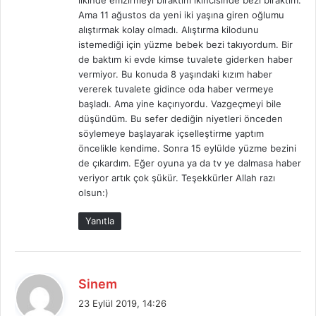
ilkinde emzirmeyi bıraktım ikincisinde bezi bıraktım.
k
Ama 11 ağustos da yeni iki yaşına giren oğlumu
i
alıştırmak kolay olmadı. Alıştırma kilodunu
:
istemediği için yüzme bebek bezi takıyordum. Bir
de baktım ki evde kimse tuvalete giderken haber
vermiyor. Bu konuda 8 yaşındaki kızım haber
vererek tuvalete gidince oda haber vermeye
başladı. Ama yine kaçırıyordu. Vazgeçmeyi bile
düşündüm. Bu sefer dediğin niyetleri önceden
söylemeye başlayarak içselleştirme yaptım
öncelikle kendime. Sonra 15 eylülde yüzme bezini
de çıkardım. Eğer oyuna ya da tv ye dalmasa haber
veriyor artık çok şükür. Teşekkürler Allah razı
olsun:)
Yanıtla
d
Sinem
e
23 Eylül 2019, 14:26
d