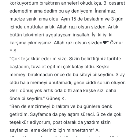
korkuyordum bıraktıran anneleri okudukça. Bi cesaret
edemedim ama dedim bu ay deniycem. İnanılmaz,
mucize sanki ama oldu. Ayın 15 de basladım ve 3 gün
içinde unuttular artık. Allah razı olsun sizden. Artık
bütün takvimleri uyguluycam inşallah. İyi ki iyi ki
karşıma çıkmışsınız. Allah razı olsun sizden❤️” Öznur
Y.Ş.
“Çok teşekkür ederim size. Sizin belirttiğiniz tarihte
başladım, tuvalet eğitimi çok kolay oldu. Keşke
memeyi bırakmadan önce de bu siteyi bilseydim. 3 ay
oldu hala memeyi unutamadı, gece ciddi sorun oluyor.
Geri dönüş yok artık oda bitti ama keşke sizi daha
önce bilseydim.” Güneş K.
“Ben de emzirmeyi bıraktım ve bu günlere denk
getirdim. Sayfamda da paylaştım süreci. Size de çok
teşekkür ediyorum, post olarak da yazdım sizin
sayfanızı, emekleriniz için minnettarım” A.