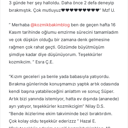
3 günde her şey halloldu. Daha önce 2 defa deneyip
bırakmıştık. Çok mutluyuz❤❤❤❤❤❤❤❤❤” Mzf U.
” Merhaba
@kozmikbakimblog
ben de geçen hafta 16
Kasım tarihinde oğlumu emzirme sürecini tamamladım
ve çok düşkün olduğu bir zamana denk gelmesine
rağmen çok rahat geçti. Gözümde büyütmüşüm
şimdiye kadar diye düşünüyorum. Teşekkürler
kozmikcim. ” Esra Ç.E.
“Kızım geceleri ya benle yada babasıyla yatıyordu.
Bırakma günlerinde konuşmamızı yaptık artık odasında
kendi başına yatabileceğini anlattım ve sonuç Süper.
Artık bizi yanında istemiyor, hatta ev dışında (ananede)
ayrı yatıyor, teşekkürler kozmikcigim” Nilay D.S.
“Bende ikizlerime ekim takviminde bezi bıraktırdım.
Çok kolay oldu teşekkür ederizzz ” Hazal E.