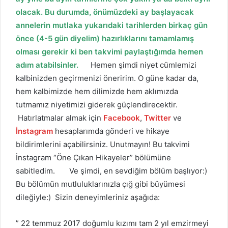
olacak. Bu durumda, önümüzdeki ay ba
ş
layacak
annelerin mutlaka yukarıdaki tarihlerden birkaç gün
önce (4-5 gün diyelim) hazırlıklarını tamamlamı
ş
olması gerekir ki ben takvimi payla
ş
tı
ğ
ımda hemen
adım atabilsinler.
Hemen şimdi niyet cümlemizi
kalbinizden geçirmenizi öneririm. O güne kadar da,
hem kalbimizde hem dilimizde hem aklımızda
tutmamız niyetimizi giderek güçlendirecektir.
Hatırlatmalar almak için
Facebook
,
Twitter
ve
İnstagram
hesaplarımda gönderi ve hikaye
bildirimlerini açabilirsiniz. Unutmayın! Bu takvimi
İnstagram “Öne Çıkan Hikayeler” bölümüne
sabitledim. Ve şimdi, en sevdiğim bölüm başlıyor:)
Bu bölümün mutluluklarınızla çığ gibi büyümesi
dileğiyle:) Sizin deneyimleriniz aşağıda:
” 22 temmuz 2017 doğumlu kızımı tam 2 yıl emzirmeyi