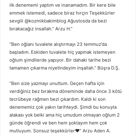
ilk denememi yaptım ve inanamadım. Bir kere bile
emmek istemedi, sadece biraz hırçın Teşekkürler
sevgili @kozmikbakimblog Ağustosda da bezi
bırakacağız insallah.” Arzu H.”
“Ben oğlanı tuvalete alıştırmayı 23 temmuz’da
başladım. Eskiden tuvalete hiç yapmak istemeyen
oğlum şimdilerde yapıyor. Bir dahaki tarihe bezi
tamamen çıkarma niyetindeyim inşallah.” Büşra D.Ş.
“Ben size yazmayı unuttum. Geçen hafta için
verdiğiniz bez bırakma döneminde daha önce 3 kötü
tecrübeye rağmen bezi çıkardım. Kaldı ki son
denememiz çok yakın tarihteydi. Şimdi bu konuyla
alakası yok belki ama hiç umudum olmayan oğlum 2
günde öğrendi ve ben hem şoktayım hem çok
mutluyum. Sonsuz teşekkürler♥️” Arzu Aden A.