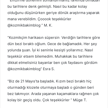
“ Emzirme dönemini sonlandırmamız farkında olmadan
bu tarihlere denk gelmişti. Nasıl bu kadar kolay
olduğunu düşünürken geriye dönük araştırma yaparak
mana verebildim. Çooook teşekkürler
@kozmikbakimblog ” M. K.
“Kozmikçim harikasın süpersin Verdiğin tarihlere göre
dün bezi bıraktı oğlum. Gece de bağlamadık. Her şey
yolunda şuan. İyi ki seninle kesişti yollarımız. Nasıl
teşekkür etsem bilemedim. Muhakkak bu tarihlere
dikkat etmelisiniz bayanlar ben çok faydasını gördüm
@kozmikbakimblog” Esra S.
“Biz de 21 Mayıs’ta başladık. Kızım bezi bıraktı hiç
oturmadığı klozete oturmaya başladı o günden beri
bez takmıyor. Arada yaşanan kaçamaklara rağmen çok
kolay bir geçiş oldu. Çok teşekkürler ” Müge T.