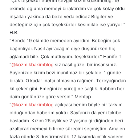
“Çok teşekkür ederim sevgili kozmikbakimblog. 19
ekimde oğluma memeyi bıraktırdım ve çok kolay oldu
inşallah yakinda da beze veda edicez Bilgiler ve
desteğiniz için çok teşekkürler kesinlikle ise yarıyor ”
H.B.
“Bende 19 ekimde memeden ayırdım. Bebeğim çok
bağımlıydı. Nasıl ayıracağım diye düşünürken hiç
ağlamadi bile. Çok mutluyum. teşekkürler.” Hanife T.
“
@kozmikbakimblog
siz nasıl güzel bir insansınız.
Sayenizde kızım bezi inanılmaz bir şekilde, 1 günde
bıraktı. O kadar inatçı olmasına rağmen. Tereyağından
kıl çeker gibi. Emeğinize yüreğine sağlık. Rabbim her
daim gönlünüze göre versin.” Mehtap
“
@kozmikbakimblog
açıkçası benim böyle bir takvim
olduğundan haberim yoktu. Sayfanızı da yeni takibe
basladım. Kızım 26 aylık ve 2 yaşına girdiğinden beri
azaltarak memeyi bitirme sürecini seçmiştim. Ama en
fazla günde 3 düşürmüştük. 17 kasımda artık sadece