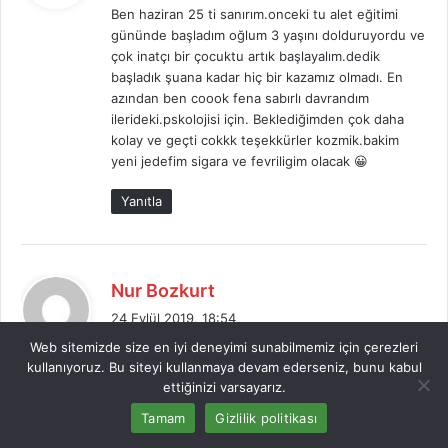
Ben haziran 25 ti sanırım.onceki tu alet eğitimi
i
gününde başladım oğlum 3 yaşını dolduruyordu ve
k
çok inatçı bir çocuktu artık başlayalım.dedik
i
başladık şuana kadar hiç bir kazamız olmadı. En
:
azından ben coook fena sabırlı davrandım
ilerideki.pskolojisi için. Beklediğimden çok daha
kolay ve geçti cokkk teşekkürler kozmik.bakim
yeni jedefim sigara ve fevriligim olacak 😀
Yanıtla
d
Nur Bozkurt
e
24 Eylül 2019, 18:54
d
Web sitemizde size en iyi deneyimi sunabilmemiz için çerezleri
Oğlum 2,5 yaşında ve tuvalete oturmayı
i
kullanıyoruz. Bu siteyi kullanmaya devam ederseniz, bunu kabul
reddediyordu. Soğuklar bastırmadan öğrenmesini
k
ettiğinizi varsayarız.
çok istiyordum. Takviminize uyarak bezi tamamen
i
çıkardım. Birlikte aldığımız külodu giydirdim. İlk gün
Tamam
Gizlilik politikası
:
birkaç kaza oldu tabi ama korktuğum kadar olmadı.