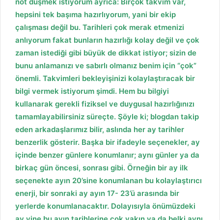
not dü
ş
mek istiyorum ayrıca: Birçok takvim var,
hepsini tek ba
ş
ıma hazırlıyorum, yani bir ekip
çalı
ş
ması de
ğ
il bu. Tarihleri çok merak etmenizi
anlıyorum fakat bunların hazırlı
ğ
ı kolay de
ğ
il ve çok
zaman istedi
ğ
i gibi büyük de dikkat istiyor; sizin de
bunu anlamanızı ve sabırlı olmanız benim için “çok”
önemli. Takvimleri bekleyi
ş
inizi kolayla
ş
tıracak bir
bilgi vermek istiyorum
ş
imdi. Hem bu bilgiyi
kullanarak gerekli fiziksel ve duygusal hazırlı
ğ
ınızı
tamamlayabilirsiniz süreçte.
Ş
öyle ki; blogdan takip
eden arkada
ş
larımız bilir, aslında her ay tarihler
benzerlik gösterir. Ba
ş
ka bir ifadeyle seçenekler, ay
içinde benzer günlere konumlanır; aynı günler ya da
birkaç gün öncesi, sonrası gibi. Örne
ğ
in bir ay ilk
seçenekte ayın 20’sine
konumlanan bu kolayla
ş
tırıcı
enerji, bir sonraki ay ayın 17- 23’ü arasında bir
yerlerde konumlanacaktır.
Dolayısıyla önümüzdeki
ay yine bu ayın tarihlerine çok yakın ya da belki aynı