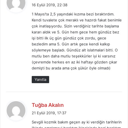
e
16 Eylül 2019, 22:38
d
1 Mayıs’ta 2,5 yaşındaki kızıma bezi bıraktırdım.
i
Kendi tuvalete çok meraklı ve hazırdı fakat benimle
k
çok inatlaşıyordu. Sizin verdiğiniz tarihte başlama
i
kararı aldık ve 5. Gün hem gece hem gündüz bez
:
işi bitti ilk üç gün gündüz çok zordu, gece
bezledim ama 5. Gün artık gece kendi kalkıp
söylemeye başladı. Gündüz alt islatmalari bitti. O
mutlu ben daha mutlu teşekkürler iyi ki varsınız
(çevremde herkes en az iki haftayı gözden çıkar
demişti bu arada ama çok şükür öyle olmadı)
Yanıtla
d
Tuğba Akalın
e
21 Eylül 2019, 17:37
d
Sevgili kozmik bakım geçen ay ki verdiğin tarihlerin
i