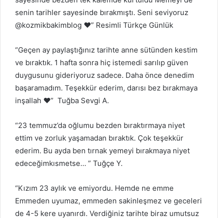
senin tarihler sayesinde bırakmıştı. Seni seviyoruz
@kozmikbakimblog ❤️” Resimli Türkçe Günlük
“Geçen ay paylaştığınız tarihte anne sütünden kestim
ve bıraktık. 1 hafta sonra hiç istemedi sarılıp güven
duygusunu gideriyoruz sadece. Daha önce denedim
başaramadım. Teşekkür ederim, darısı bez bırakmaya
inşallah ❤️” Tuğba Sevgi A.
“23 temmuz’da oğlumu bezden bıraktırmaya niyet
ettim ve zorluk yaşamadan bıraktık. Çok teşekkür
ederim. Bu ayda ben tırnak yemeyi bırakmaya niyet
edeceğimkısmetse… ” Tuğçe Y.
“Kızım 23 aylık ve emiyordu. Hemde ne emme
Emmeden uyumaz, emmeden sakinleşmez ve geceleri
de 4-5 kere uyanırdı. Verdiğiniz tarihte biraz umutsuz