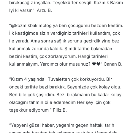
bırakacağız inşallah. Teşekkürler sevgili Kozmik Bakım
İyi ki varsın” Arzu B.
“@kozmikbakimblog ya ben çocuğumu bezden kestim.
İlk kestiğimde sizin verdiğiniz tarihleri kullandım, çok
iie yaradı. Ama sonra sağlık sorunu geçirdik yine bez
kullanmak zorunda kaldık. Şimdi tarihe bakmadan
bezini kestim, çok zorlanıyorum. Hangi tarihleri
kullanmalıyım. Yardımcı olur musunuz? ❤️❤️” Canan B.
“Kızım 4 yaşında . Tuvaletten çok korkuyordu. Bir
önceki tarihte bezi bıraktık. Sayenizde çok kolay oldu.
Ben bile çok şaşırdım. Bezi bırakmanın bu kadar kolay
olacağını tahmin bile edemedim Her şey için çok
teşekkür ediyorum ” Filiz B.
“Yepyeni güzel haber, yeğenim geçen haftaki tarih
sayesinde bezden tek kalemde kurtuldu Memeyi de