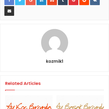
E-Posta ile paylaş
kozmik1
Related Articles