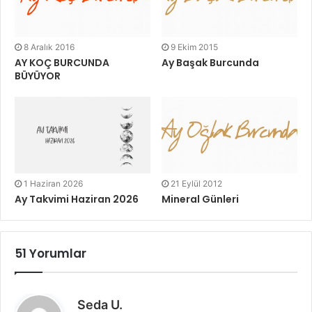
8 Aralık 2016
9 Ekim 2015
AY KOÇ BURCUNDA
Ay Başak Burcunda
BÜYÜYOR
1 Haziran 2026
21 Eylül 2012
Ay Takvimi Haziran 2026
Mineral Günleri
51 Yorumlar
d
Seda U.