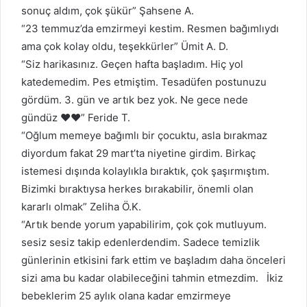
sonuç aldım, çok şükür
” Şahsene A.
“23 temmuz’da emzirmeyi kestim. Resmen bağımlıydı
ama çok kolay oldu, teşekkürler” Ümit A. D.
“Siz harikasınız. Geçen hafta başladım. Hiç yol
katedemedim. Pes etmiştim. Tesadüfen postunuzu
gördüm. 3. gün ve artık bez yok. Ne gece nede
gündüz
❤️
❤️” Feride T.
“Oğlum memeye bağımlı bir çocuktu, asla bırakmaz
diyordum fakat 29 mart’ta niyetine girdim. Birkaç
istemesi dışında kolaylıkla bıraktık, çok şaşırmıştım.
Bizimki bıraktıysa herkes bırakabilir, önemli olan
kararlı olmak
” Zeliha Ö.K.
“Artık bende yorum yapabilirim, çok çok mutluyum.
sesiz sesiz takip edenlerdendim. Sadece temizlik
günlerinin etkisini fark ettim ve başladım daha önceleri
sizi ama bu kadar olabileceğini tahmin etmezdim. İkiz
bebeklerim 25 aylık olana kadar emzirmeye