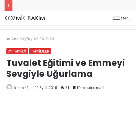
Menu
Ana Sayfa
/
AY TAKVİMİ
AY TAKVİMİ
TAKVİMLER
Tuvalet Eğitimi ve Emmeyi
Sevgiyle Uğurlama
kozmik1
11 Eylül 2019
51
10 minutes read