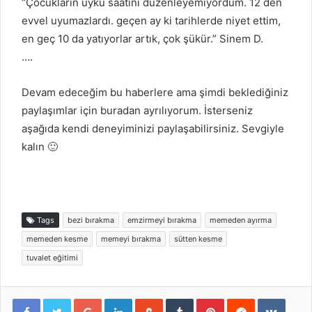
“Çocukların uyku saatini düzenleyemiyordum. 12 den
evvel uyumazlardı. geçen ay ki tarihlerde niyet ettim,
en geç 10 da yatıyorlar artık, çok şükür.” Sinem D.
….
Devam edeceğim bu haberlere ama şimdi beklediğiniz
paylaşımlar için buradan ayrılıyorum. İsterseniz
aşağıda kendi deneyiminizi paylaşabilirsiniz. Sevgiyle
kalın 🙂
Tags
bezi bırakma
emzirmeyi bırakma
memeden ayırma
memeden kesme
memeyi bırakma
sütten kesme
tuvalet eğitimi
Google+
LinkedIn
StumbleUpon
Tumblr
Pinterest
Reddit
VKont