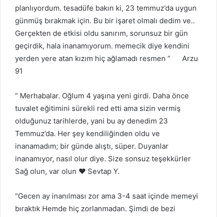
planlıyordum. tesadüfe bakın ki, 23 temmuz’da uygun
günmüş bırakmak için. Bu bir işaret olmalı dedim ve..
Gerçekten de etkisi oldu sanırım, sorunsuz bir gün
geçirdik, hala inanamıyorum. memecik diye kendini
yerden yere atan kızım hiç ağlamadı resmen ” Arzu
91
” Merhabalar. Oğlum 4 yaşına yeni girdi. Daha önce
tuvalet eğitimini sürekli red etti ama sizin vermiş
olduğunuz tarihlerde, yani bu ay denedim 23
Temmuz’da. Her şey kendiliğinden oldu ve
inanamadım; bir günde alıştı, süper. Duyanlar
inanamıyor, nasıl olur diye. Size sonsuz teşekkürler
Sağ olun, var olun ❤️ Sevtap Y.
“Gecen ay inanılması zor ama 3-4 saat içinde memeyi
bıraktık Hemde hiç zorlanmadan. Şimdi de bezi