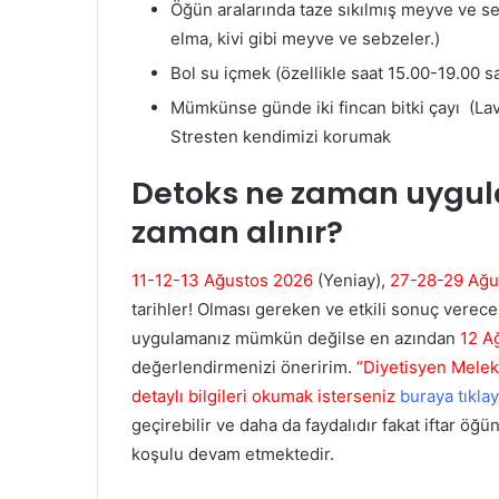
Öğün aralarında taze sıkılmış meyve ve se
elma, kivi gibi meyve ve sebzeler.)
Bol su içmek (özellikle saat 15.00-19.00 s
Mümkünse günde iki fincan bitki çayı (Lava
Stresten kendimizi korumak
Detoks ne zaman uygulan
zaman alınır?
11-12-13 Ağustos 2026
(Yeniay),
27-28-29 Ağ
tarihler! Olması gereken ve etkili sonuç verec
uygulamanız mümkün değilse en azından
12 A
değerlendirmenizi öneririm.
“Diyetisyen Melek 
detaylı bilgileri okumak isterseniz
buraya tıklay
geçirebilir ve daha da faydalıdır fakat iftar öğ
koşulu devam etmektedir.