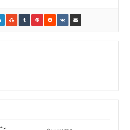
gle+
LinkedIn
StumbleUpon
Tumblr
Pinterest
Reddit
VKontakte
E-Posta ile paylaş