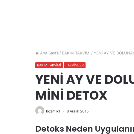
Ana Sayfa
/
BAKIM TAKVİMİ
/
YENİ AY VE DOLUNA
BAKIM TAKVİMİ
TAKVİMLER
YENİ AY VE DO
MİNİ DETOX
kozmik1
8 Aralık 2015
Detoks Neden Uygulanı