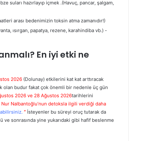
bze suları hazırlayıp içmek .(Havuç, pancar, şalgam,
aatleri arası bedenimizin toksin atma zamanıdır!)
nta, ısırgan, papatya, rezene, karahindiba vb.) -
malı? En iyi etki ne
ustos 2026
(Dolunay) etkilerini kat kat arttıracak
ek olan budur fakat çok önemli bir nedenle üç gün
ğustos 2026 ve 28 Ağustos 2026
tarihlerini
Nur Nalbantoğlu’nun detoksla ilgili verdiği daha
abilirsiniz.
”
İsteyenler bu süreyi oruç tutarak da
ünü ve sonrasında yine yukarıdaki gibi hafif beslenme