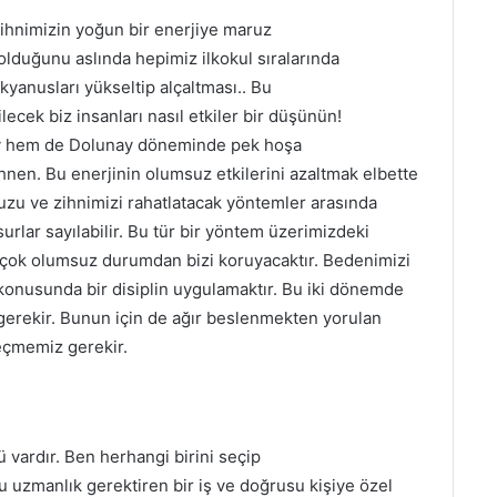
ihnimizin yoğun bir enerjiye maruz
olduğunu aslında hepimiz ilkokul sıralarında
okyanusları yükseltip alçaltması.. Bu
ecek biz insanları nasıl etkiler bir düşünün!
i Ay hem de Dolunay döneminde pek hoşa
hnen. Bu enerjinin olumsuz etkilerini azaltmak elbette
u ve zihnimizi rahatlatacak yöntemler arasında
urlar sayılabilir. Bu tür bir yöntem üzerimizdeki
k çok olumsuz durumdan bizi koruyacaktır. Bedenimizi
onusunda bir disiplin uygulamaktır. Bu iki dönemde
gerekir. Bunun için de ağır beslenmekten yorulan
eçmemiz gerekir.
vardır. Ben herhangi birini seçip
 uzmanlık gerektiren bir iş ve doğrusu kişiye özel