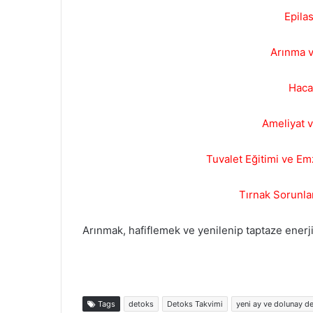
Epila
Arınma v
Haca
Ameliyat 
Tuvalet Eğitimi ve E
Tırnak Sorunlar
Arınmak, hafiflemek ve yenilenip taptaze ener
Tags
detoks
Detoks Takvimi
yeni ay ve dolunay d