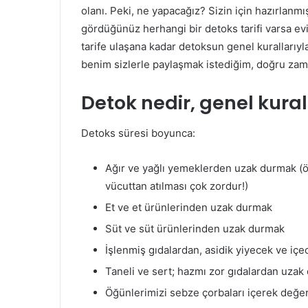
olanı. Peki, ne yapacağız? Sizin için hazırlanmı
gördüğünüz herhangi bir detoks tarifi varsa ev
tarife ulaşana kadar detoksun genel kurallarıyla
benim sizlerle paylaşmak istediğim, doğru za
Detok nedir, genel kural
Detoks süresi boyunca:
Ağır ve yağlı yemeklerden uzak durmak (öz
vücuttan atılması çok zordur!)
Et ve et ürünlerinden uzak durmak
Süt ve süt ürünlerinden uzak durmak
İşlenmiş gıdalardan, asidik yiyecek ve i
Taneli ve sert; hazmı zor gıdalardan uza
Öğünlerimizi sebze çorbaları içerek değe