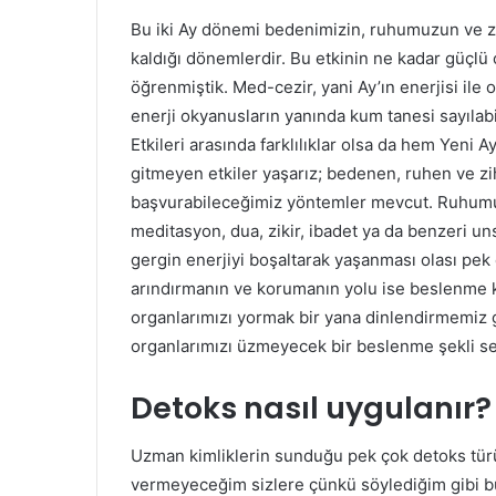
Bu iki Ay dönemi bedenimizin, ruhumuzun ve z
kaldığı dönemlerdir. Bu etkinin ne kadar güçlü 
öğrenmiştik. Med-cezir, yani Ay’ın enerjisi ile 
enerji okyanusların yanında kum tanesi sayılabil
Etkileri arasında farklılıklar olsa da hem Yen
gitmeyen etkiler yaşarız; bedenen, ruhen ve zi
başvurabileceğimiz yöntemler mevcut. Ruhumuz
meditasyon, dua, zikir, ibadet ya da benzeri uns
gergin enerjiyi boşaltarak yaşanması olası pe
arındırmanın ve korumanın yolu ise beslenme k
organlarımızı yormak bir yana dinlendirmemiz 
organlarımızı üzmeyecek bir beslenme şekli s
Detoks nasıl uygulanır?
Uzman kimliklerin sunduğu pek çok detoks türü 
vermeyeceğim sizlere çünkü söylediğim gibi bu