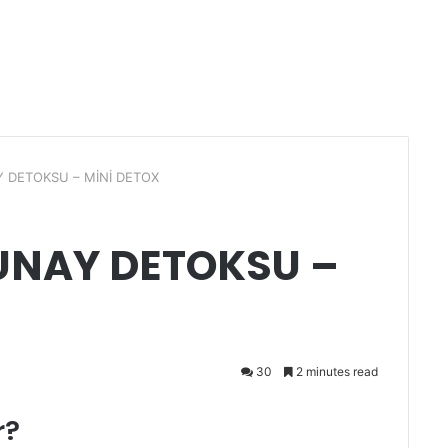
Y DETOKSU – MİNİ DETOX
LUNAY DETOKSU –
30
2 minutes read
r?