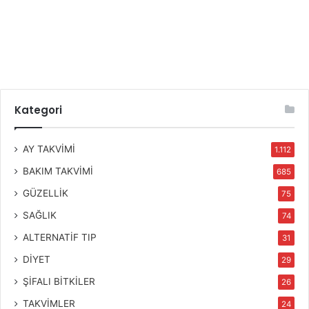
Kategori
AY TAKVİMİ
1.112
BAKIM TAKVİMİ
685
GÜZELLİK
75
SAĞLIK
74
ALTERNATİF TIP
31
DİYET
29
ŞİFALI BİTKİLER
26
TAKVİMLER
24