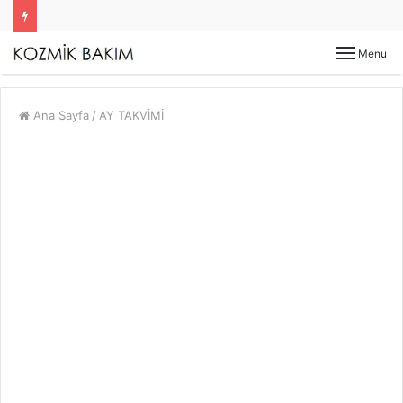
Menu
Ana Sayfa
/
AY TAKVİMİ