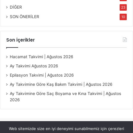
DİĞER
23
SON ÖNERİLER
10
Son İçerikler
Hacamat Takvimi | Ağustos 2026
Ay Takvimi Ağustos 2026
Epilasyon Takvimi | Ağustos 2026
Ay Takvimine Göre Kaş Bakım Takvimi | Ağustos 2026
Ay Takvimine Göre Saç Boyama ve Kına Takvimi | Ağustos
2026
Web sitemizde size en iyi deneyimi sunabilmemiz için çerezleri
© Copyright 2026, All Rights Reserved |
Jannah Theme by