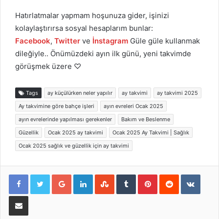
Hatırlatmalar yapmam hoşunuza gider, işinizi
kolaylaştırırsa sosyal hesaplarım bunlar:
Facebook
,
Twitter
ve
İnstagram
Güle güle kullanmak
dileğiyle.. Önümüzdeki ayın ilk günü, yeni takvimde
görüşmek üzere ♡
Tags
ay küçülürken neler yapılır
ay takvimi
ay takvimi 2025
Ay takvimine göre bahçe işleri
ayın evreleri Ocak 2025
ayın evrelerinde yapılması gerekenler
Bakım ve Beslenme
Güzellik
Ocak 2025 ay takvimi
Ocak 2025 Ay Takvimi | Sağlık
Ocak 2025 sağlık ve güzellik için ay takvimi
Google+
LinkedIn
StumbleUpon
Tumblr
Pinterest
Reddit
VKont
E-Posta ile paylaş