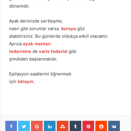
dönemdir.
Ayak derinizde sertleşme,
nasır gibi sorunlar varsa
buraya
göz
atabilirsiniz. Bu günlerde oldukça etkili olacaktır.
Ayrıca
ayak mantarı
tedavisine
de
varis tedavisi
gibi
şimdiden başlanmalıdır.
Epilasyon saatlerini öğrenmek
için
tıklayın
.
Google+
LinkedIn
StumbleUpon
Tumblr
Pinterest
Reddit
VKont