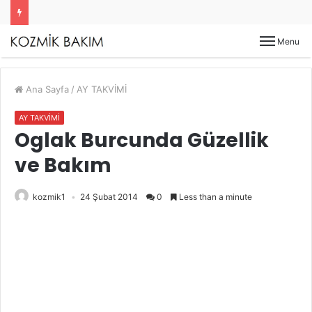
Menu
Ana Sayfa
/
AY TAKVİMİ
AY TAKVİMİ
Oglak Burcunda Güzellik
ve Bakım
kozmik1
24 Şubat 2014
0
Less than a minute