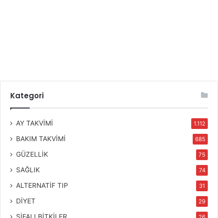
Kategori
AY TAKVİMİ
1.112
BAKIM TAKVİMİ
685
GÜZELLİK
75
SAĞLIK
74
ALTERNATİF TIP
31
DİYET
29
ŞİFALI BİTKİLER
26