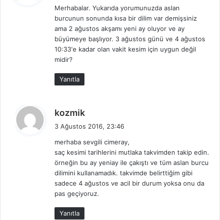
Merhabalar. Yukarıda yorumunuzda aslan
i
burcunun sonunda kısa bir dilim var demişsiniz
k
ama 2 ağustos akşamı yeni ay oluyor ve ay
i
büyümeye başlıyor. 3 ağustos günü ve 4 ağustos
:
10:33'e kadar olan vakit kesim için uygun değil
midir?
Yanıtla
d
kozmik
e
3 Ağustos 2016, 23:46
d
merhaba sevgili cimeray,
i
saç kesimi tarihlerini mutlaka takvimden takip edin.
k
örneğin bu ay yeniay ile çakıştı ve tüm aslan burcu
i
dilimini kullanamadık. takvimde belirttiğim gibi
:
sadece 4 ağustos ve acil bir durum yoksa onu da
pas geçiyoruz.
Yanıtla