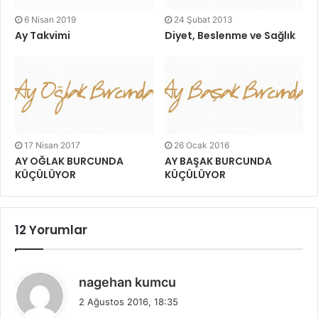
6 Nisan 2019
24 Şubat 2013
Ay Takvimi
Diyet, Beslenme ve Sağlık
17 Nisan 2017
26 Ocak 2016
AY OĞLAK BURCUNDA
AY BAŞAK BURCUNDA
KÜÇÜLÜYOR
KÜÇÜLÜYOR
12 Yorumlar
d
nagehan kumcu
e
2 Ağustos 2016, 18:35
d