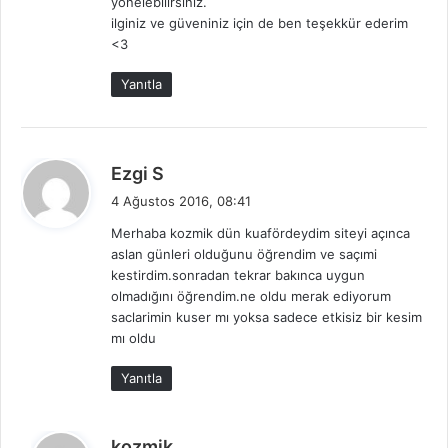
yönelebilirsiniz.
ilginiz ve güveniniz için de ben teşekkür ederim
<3
Yanıtla
d
Ezgi S
e
4 Ağustos 2016, 08:41
d
Merhaba kozmik dün kuafördeydim siteyi açınca
i
aslan günleri olduğunu öğrendim ve saçımi
k
kestirdim.sonradan tekrar bakınca uygun
i
olmadığını öğrendim.ne oldu merak ediyorum
:
saclarimin kuser mı yoksa sadece etkisiz bir kesim
mı oldu
Yanıtla
d
kozmik