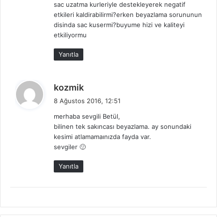
sac uzatma kurleriyle destekleyerek negatif
k
etkileri kaldirabilirmi?erken beyazlama sorununun
i
disinda sac kusermi?buyume hizi ve kaliteyi
:
etkiliyormu
Yanıtla
d
kozmik
e
8 Ağustos 2016, 12:51
d
merhaba sevgili Betül,
i
bilinen tek sakıncası beyazlama. ay sonundaki
k
kesimi atlamamaınızda fayda var.
i
sevgiler 🙂
:
Yanıtla