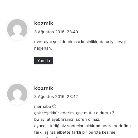
d
kozmik
e
3 Ağustos 2016, 23:40
d
evet aynı şekilde olması kesinlikle daha iyi sevgili
i
nagehan.
k
i
Yanıtla
:
d
kozmik
e
3 Ağustos 2016, 23:42
d
merhaba 🙂
i
çok teşekkür ederim, çok mutlu oldum <3
k
bu ayı atlayabilirsiniz, sorun olmaz.
i
ayrıca,istediğiniz sonuçları aldıktan sonra hedefiniz
:
farklılaşırsa elbette farklı bir burçta kesime