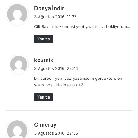
d
Dosya İndir
e
3 Ağustos 2016, 11:37
d
Cilt Bakımı
hakkındaki yeni yazılarınızı bekliyorum…
i
k
Yanıtla
i
:
d
kozmik
e
3 Ağustos 2016, 23:44
d
bir süredir yeni yazı yazamadım gerçekten. en
i
yakın boşlukta inşallah <3
k
i
Yanıtla
:
d
Cimeray
e
3 Ağustos 2016, 22:36
d