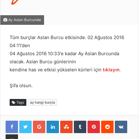
Ay Aslan Burcunda
Tüm burçlar Aslan Burcu etkisinde. 02 Ağustos 2016
04:11’den
04 Ağustos 2016 10:33’e kadar Ay Aslan Burcunda
olacak. Aslan Burcu günlerinin
kendine has ve etkisi yükselen kürleri için
tıklayın
.
Şifa olsun.
Tags
ay hangi burçta
Google+
LinkedIn
StumbleUpon
Tumblr
Pinterest
Reddit
VKont
E-Posta ile paylaş