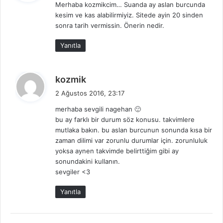
Merhaba kozmikcim… Suanda ay aslan burcunda
i
kesim ve kas alabilirmiyiz. Sitede ayin 20 sinden
k
sonra tarih vermissin. Önerin nedir.
i
:
Yanıtla
d
kozmik
e
2 Ağustos 2016, 23:17
d
merhaba sevgili nagehan 🙂
i
bu ay farklı bir durum söz konusu. takvimlere
k
mutlaka bakın. bu aslan burcunun sonunda kısa bir
i
zaman dilimi var zorunlu durumlar için. zorunluluk
:
yoksa aynen takvimde belirttiğim gibi ay
sonundakini kullanın.
sevgiler <3
Yanıtla