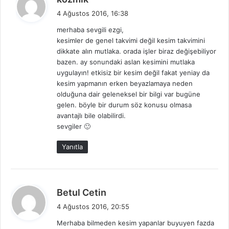
e
4 Ağustos 2016, 16:38
d
merhaba sevgili ezgi,
i
kesimler de genel takvimi değil kesim takvimini
k
dikkate alın mutlaka. orada işler biraz değişebiliyor
i
bazen. ay sonundaki aslan kesimini mutlaka
:
uygulayın! etkisiz bir kesim değil fakat yeniay da
kesim yapmanın erken beyazlamaya neden
olduğuna dair geleneksel bir bilgi var bugüne
gelen. böyle bir durum söz konusu olmasa
avantajlı bile olabilirdi.
sevgiler 🙂
Yanıtla
d
Betul Cetin
e
4 Ağustos 2016, 20:55
d
Merhaba bilmeden kesim yapanlar buyuyen fazda
i