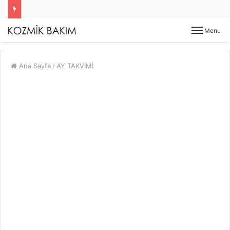
Menu
Ana Sayfa
/
AY TAKVİMİ