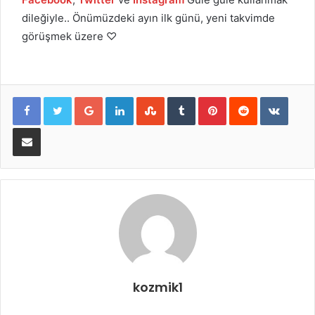
dileğiyle.. Önümüzdeki ayın ilk günü, yeni takvimde
görüşmek üzere ♡
Google+
LinkedIn
StumbleUpon
Tumblr
Pinterest
Reddit
VKont
E-Posta ile paylaş
kozmik1