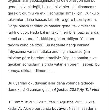
uygulamalar yapacağımızda ya da epilasyon için bu
genel takvimi değil, bakım takvimlerini kullanmamız
gerekir; olumlu ve etkili sonuçlar almak için! Çünkü o
takvimleri daha hassas kriterlere göre hazırlıyorum.
Doğal olarak tarihler ve saatler genel takvimlerden
farklı oluyor. Hatta bakım takvimleri bile, bazı aylarda,
kendi aralarında farklılıklar gösterebiliyor. Yani her
takvim kendine özgü! Bu nedenle hangi bakıma
ihtiyacımız varsa mutlaka onun için hazırladığım
takvime göre hareket etmeliyiz. Yapılan hataların ve
geciken sonuçların altında yatan en önemli sebep, bu
konuya dikkat edilmemesi.
Bu uyarıları okuduysak işler daha yolunda gidecek
demektir:) O zaman gelsin
Ağustos 2025
Ay Takvimi
31 Temmuz 2025 20.23’ten 3 Ağustos 2025 8.59’a
kadar Ay Akrep burcunda
büyüyor
. Nasıl hissederiz,