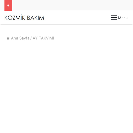
Menu
Ana Sayfa
/
AY TAKVİMİ