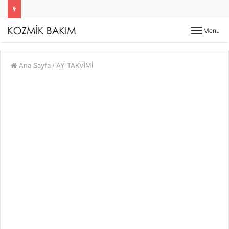
Menu
Ana Sayfa
/
AY TAKVİMİ