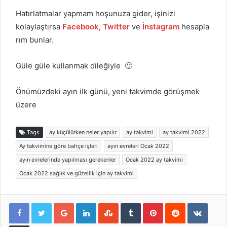
Hatırlatmalar yapmam hoşunuza gider, işinizi
kolaylaştırsa
Facebook
,
Twitter
ve
İnstagram
hesapla
rım bunlar.
Güle güle kullanmak dileğiyle 🙂
Önümüzdeki ayın ilk günü, yeni takvimde görüşmek
üzere
Tags
ay küçülürken neler yapılır
ay takvimi
ay takvimi 2022
Ay takvimine göre bahçe işleri
ayın evreleri Ocak 2022
ayın evrelerinde yapılması gerekenler
Ocak 2022 ay takvimi
Ocak 2022 sağlık ve güzellik için ay takvimi
Google+
LinkedIn
StumbleUpon
Tumblr
Pinterest
Reddit
VKont
E-Posta ile paylaş