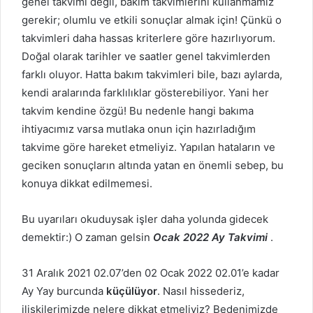
genel takvimi değil, bakım takvimlerini kullanmamız
gerekir; olumlu ve etkili sonuçlar almak için! Çünkü o
takvimleri daha hassas kriterlere göre hazırlıyorum.
Doğal olarak tarihler ve saatler genel takvimlerden
farklı oluyor. Hatta bakım takvimleri bile, bazı aylarda,
kendi aralarında farklılıklar gösterebiliyor. Yani her
takvim kendine özgü! Bu nedenle hangi bakıma
ihtiyacımız varsa mutlaka onun için hazırladığım
takvime göre hareket etmeliyiz. Yapılan hataların ve
geciken sonuçların altında yatan en önemli sebep, bu
konuya dikkat edilmemesi.
Bu uyarıları okuduysak işler daha yolunda gidecek
demektir:) O zaman gelsin
Ocak
2022 Ay Takvimi
.
31 Aralık 2021 02.07’den 02 Ocak 2022 02.01’e kadar
Ay Yay burcunda
küçülüyor
. Nasıl hissederiz,
ilişkilerimizde nelere dikkat etmeliyiz? Bedenimizde