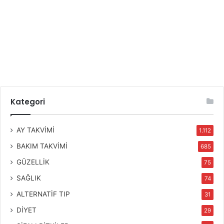
Kategori
AY TAKVİMİ
1.112
BAKIM TAKVİMİ
685
GÜZELLİK
75
SAĞLIK
74
ALTERNATİF TIP
31
DİYET
29