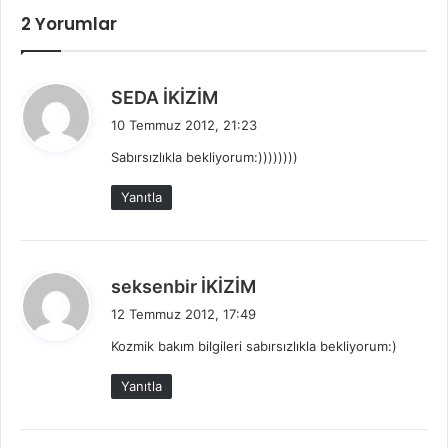
2 Yorumlar
d
SEDA İKİZİM
e
10 Temmuz 2012, 21:23
d
Sabırsızlıkla bekliyorum:))))))))
i
k
Yanıtla
i
:
d
seksenbir İKİZİM
e
12 Temmuz 2012, 17:49
d
Kozmik bakım bilgileri sabırsızlıkla bekliyorum:)
i
k
Yanıtla
i
: