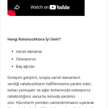
Hangi Rahatsızlıklara İyi Gelir?
Varisli damarlar
Osteoporoz
Baş ağrıları
Dolaşımı geliştirir, sırayla varisli damarların
verdiği rahatsızlıkların hafiflemesine yardım eder;
kolları yumuşatır ve eğer kollarınızda osteoporoz
rahatsızlığınız varsa bu konuda yardımcı
olur. Hücrelerin yeniden canlandırılmasını uyararak