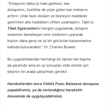
“Dolaşımın daha iyi hale gelmesi, kan
dolaşımını, özellikle de yüze giden kan miktarını
arttırır; cilde taze oksijen ve besleyici maddeler
getirirken atık maddeleri ciltten uzaklaştırır. Tabii ki,
Tibet Egzersizleri
ni
hergün uygulamak, dolaşım
sistemini denetleyen sinir sistemini uyararak
kişinin daha genç ve iyi bir görünüm kazanmasına
katkıda bulunacaktır.” Dr. Charles Bowen
Bu uygulamalardan herhangi bir tanesi tek başına
da yararlıdır ama en iyi sonuçları elde etmek için
beşinin bir arada çalışılması gerekir.
Hareketlerden önce Child’s Pose: Balasana duruşunu
yapabilirsiniz, ya da zorlandığınız hareketin
öncesinde de uygulayabilirsiniz.