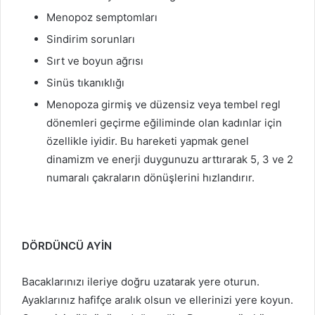
Menopoz semptomları
Sindirim sorunları
Sırt ve boyun ağrısı
Sinüs tıkanıklığı
Menopoza girmiş ve düzensiz veya tembel regl
dönemleri geçirme eğiliminde olan kadınlar için
özellikle iyidir. Bu hareketi yapmak genel
dinamizm ve enerji duygunuzu arttırarak 5, 3 ve 2
numaralı çakraların dönüşlerini hızlandırır.
DÖRDÜNCÜ AYİN
Bacaklarınızı ileriye doğru uzatarak yere oturun.
Ayaklarınız hafifçe aralık olsun ve ellerinizi yere koyun.