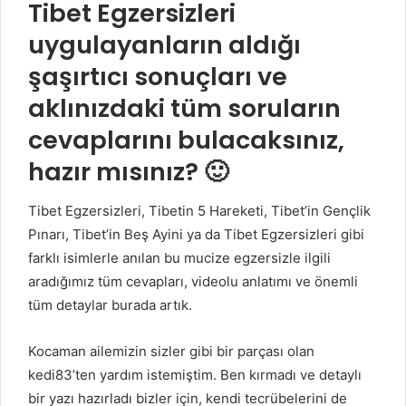
Tibet Egzersizleri
uygulayanların aldığı
şaşırtıcı sonuçları ve
aklınızdaki tüm soruların
cevaplarını bulacaksınız,
hazır mısınız? 🙂
Tibet Egzersizleri, Tibetin 5 Hareketi, Tibet’in Gençlik
Pınarı, Tibet’in Beş Ayini ya da Tibet Egzersizleri gibi
farklı isimlerle anılan bu mucize egzersizle ilgili
aradığımız tüm cevapları, videolu anlatımı ve önemli
tüm detaylar burada artık.
Kocaman ailemizin sizler gibi bir parçası olan
kedi83’ten yardım istemiştim. Ben kırmadı ve detaylı
bir yazı hazırladı bizler için, kendi tecrübelerini de