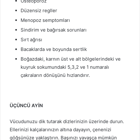
Osteoporoz
Düzensiz regller
Menopoz semptomları
Sindirim ve bağırsak sorunları
Sırt ağrısı
Bacaklarda ve boyunda sertlik
Boğazdaki, karnın üst ve alt bölgelerindeki ve
kuyruk sokumundaki 5,3,2 ve 1 numaralı
çakraların dönüşünü hızlandırır.
ÜÇÜNCÜ AYİN
Vücudunuzu dik tutarak dizlerinizin üzerinde durun.
Ellerinizi kalçalarınızın altına dayayın, çenenizi
göğsünüze yaklaştırın. Başınızı yavaşça mümkün