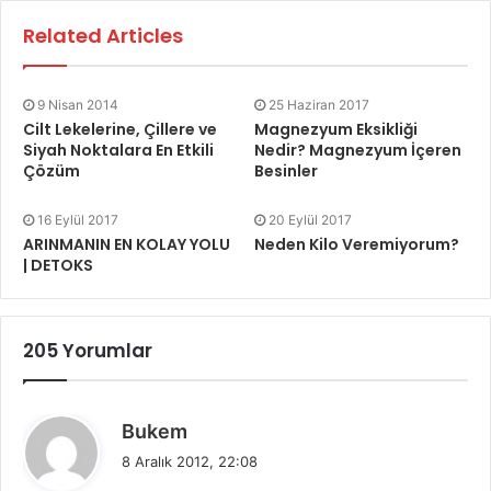
Related Articles
9 Nisan 2014
25 Haziran 2017
Cilt Lekelerine, Çillere ve
Magnezyum Eksikliği
Siyah Noktalara En Etkili
Nedir? Magnezyum İçeren
Çözüm
Besinler
16 Eylül 2017
20 Eylül 2017
ARINMANIN EN KOLAY YOLU
Neden Kilo Veremiyorum?
| DETOKS
205 Yorumlar
d
Bukem
e
8 Aralık 2012, 22:08
d