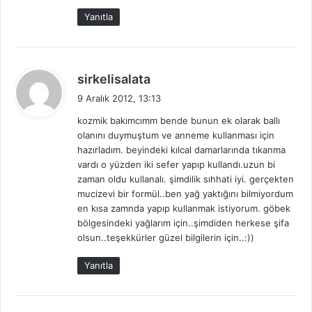
Yanıtla
d
sirkelisalata
e
9 Aralık 2012, 13:13
d
kozmik bakımcımm bende bunun ek olarak ballı
i
olanını duymuştum ve anneme kullanması için
k
hazırladım. beyindeki kılcal damarlarında tıkanma
i
vardı o yüzden iki sefer yapıp kullandı.uzun bi
:
zaman oldu kullanalı. şimdilik sıhhati iyi. gerçekten
mucizevi bir formül..ben yağ yaktığını bilmiyordum
en kısa zamnda yapıp kullanmak istiyorum. göbek
bölgesindeki yağlarım için..şimdiden herkese şifa
olsun..teşekkürler güzel bilgilerin için..:))
Yanıtla