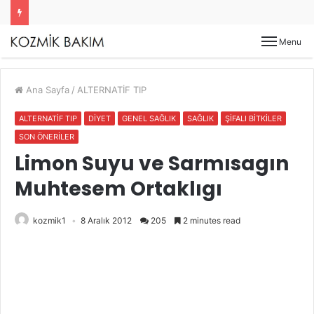
Menu
Ana Sayfa
/
ALTERNATİF TIP
ALTERNATİF TIP
DİYET
GENEL SAĞLIK
SAĞLIK
ŞİFALI BİTKİLER
SON ÖNERİLER
Limon Suyu ve Sarmısagın
Muhtesem Ortaklıgı
kozmik1
8 Aralık 2012
205
2 minutes read