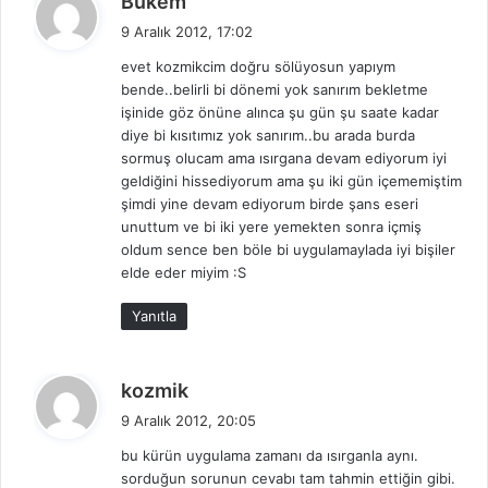
Bukem
e
9 Aralık 2012, 17:02
d
evet kozmikcim doğru sölüyosun yapıym
i
bende..belirli bi dönemi yok sanırım bekletme
k
işinide göz önüne alınca şu gün şu saate kadar
i
diye bi kısıtımız yok sanırım..bu arada burda
:
sormuş olucam ama ısırgana devam ediyorum iyi
geldiğini hissediyorum ama şu iki gün içememiştim
şimdi yine devam ediyorum birde şans eseri
unuttum ve bi iki yere yemekten sonra içmiş
oldum sence ben böle bi uygulamaylada iyi bişiler
elde eder miyim :S
Yanıtla
d
kozmik
e
9 Aralık 2012, 20:05
d
bu kürün uygulama zamanı da ısırganla aynı.
i
sorduğun sorunun cevabı tam tahmin ettiğin gibi.
k