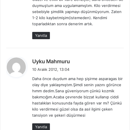
i
duymuştum ama uygulamamıştım. Kilo verdirmesi
k
sebebiyle şimdilik yapmayı düşünmüyorum. Zaten
i
1-2 kilo kaybetmişim(istemeden). Kendimi
:
toparladıktan sonra denerim artık.
Yanıtla
d
Uyku Mahmuru
e
10 Aralık 2012, 13:04
d
Daha önce duydum ama hep şişirme asparagas bir
i
olay diye yaklaşmıştım.Şimdi senin yazını görünce
k
hımm dedim.Sana güveniyorum çünkü kozmik
i
bakımcığım.Acaba çevrende bizzat kullanıp ciddi
:
hastalıkları konusunda fayda gören var mı? Çünkü
kilo verdirmesi güzel olsa da asıl ilgimi çeken
tansiyon ve şekeri düşürmesi
Yanıtla