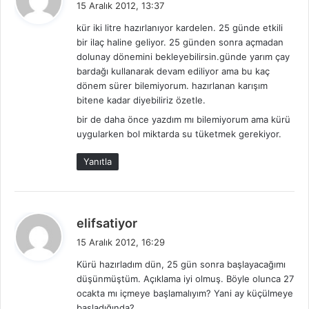
15 Aralık 2012, 13:37
d
kür iki litre hazırlanıyor kardelen. 25 günde etkili
i
bir ilaç haline geliyor. 25 günden sonra açmadan
k
dolunay dönemini bekleyebilirsin.günde yarım çay
i
bardağı kullanarak devam ediliyor ama bu kaç
:
dönem sürer bilemiyorum. hazırlanan karışım
bitene kadar diyebiliriz özetle.
bir de daha önce yazdım mı bilemiyorum ama kürü
uygularken bol miktarda su tüketmek gerekiyor.
Yanıtla
d
elifsatiyor
e
15 Aralık 2012, 16:29
d
Kürü hazırladım dün, 25 gün sonra başlayacağımı
i
düşünmüştüm. Açıklama iyi olmuş. Böyle olunca 27
k
ocakta mı içmeye başlamalıyım? Yani ay küçülmeye
i
başladığında?