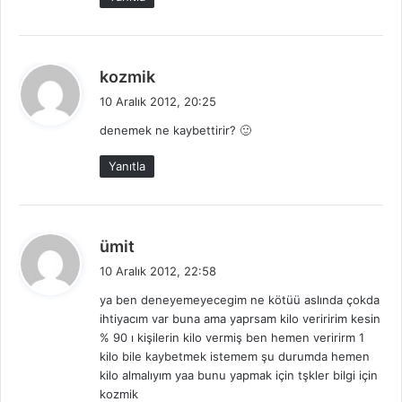
:
d
kozmik
e
10 Aralık 2012, 20:25
d
denemek ne kaybettirir? 🙂
i
k
Yanıtla
i
:
d
ümit
e
10 Aralık 2012, 22:58
d
ya ben deneyemeyecegim ne kötüü aslında çokda
i
ihtiyacım var buna ama yaprsam kilo veriririm kesin
k
% 90 ı kişilerin kilo vermiş ben hemen veririrm 1
i
kilo bile kaybetmek istemem şu durumda hemen
:
kilo almalıyım yaa bunu yapmak için tşkler bilgi için
kozmik