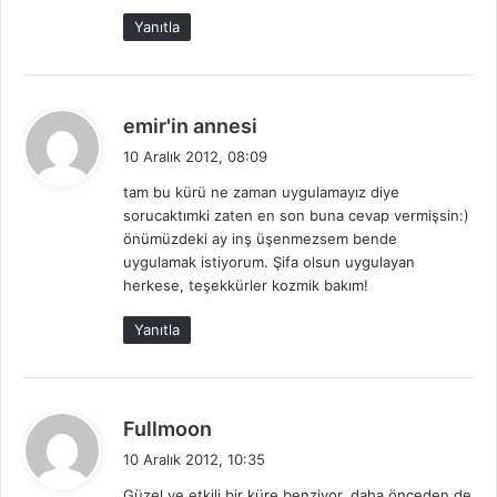
Yanıtla
d
emir'in annesi
e
10 Aralık 2012, 08:09
d
tam bu kürü ne zaman uygulamayız diye
i
sorucaktımki zaten en son buna cevap vermişsin:)
k
önümüzdeki ay inş üşenmezsem bende
i
uygulamak istiyorum. Şifa olsun uygulayan
:
herkese, teşekkürler kozmik bakım!
Yanıtla
d
Fullmoon
e
10 Aralık 2012, 10:35
d
Güzel ve etkili bir küre benziyor, daha önceden de