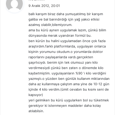
e
9 Aralık 2012, 20:01
d
ballı karışım biraz daha yumuşatılmış bir karışım
i
galiba ve bal barındırdığı için yağ yakıcı etkisi
k
azalmış olabilir,bilemiyorum.
i
ama bu kürü aynen uygulamak lazım, çünkü bilim
:
dünyasında merak uyandıran formül bu.
ben kürün bu halini uygulamadan önce çok fazla
araştırdım.farklı platformlarda, uygulayan onlarca
kişinin yorumunu okudum.o yorumlarda doktor
raporlarını paylaşanlarda vardı.gerçekten
şaşırtıcıydı. benim için tek olumsuz yanı kilo
verdirmesiydi çünkü ben zaten o dönemde kilo
kaybetmiştim. uygulayanların %90 'ı kilo verdiğini
yazmıştı.o yüzden ben günlük kullanım miktarından
daha az kullanmaya çalıştım ama yine de 10-12 gün
içinde 4 kilo verdim.(ümit cevabın bu kısmı seni de
kapsıyor)
yeri gelmiken bu kürü uygularken bol su tüketmek
gerekiyor ki istenmeyen maddeler daha kolay
atılabilsin.