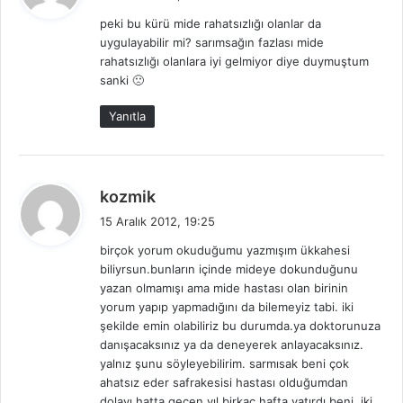
d
peki bu kürü mide rahatsızlığı olanlar da
i
uygulayabilir mi? sarımsağın fazlası mide
k
rahatsızlığı olanlara iyi gelmiyor diye duymuştum
i
sanki 🙁
:
Yanıtla
d
kozmik
e
15 Aralık 2012, 19:25
d
birçok yorum okuduğumu yazmışım ükkahesi
i
biliyrsun.bunların içinde mideye dokunduğunu
k
yazan olmamışı ama mide hastası olan birinin
i
yorum yapıp yapmadığını da bilemeyiz tabi. iki
:
şekilde emin olabiliriz bu durumda.ya doktorunuza
danışacaksınız ya da deneyerek anlayacaksınız.
yalnız şunu söyleyebilirim. sarmısak beni çok
ahatsız eder safrakesisi hastası olduğumdan
dolayı.hatta geçen yıl birkaç hafta yatırdı beni. iki