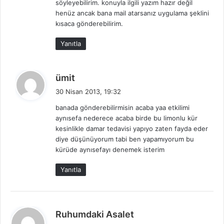
söyleyebilirim. konuyla ilgili yazım hazır değil
i
henüz ancak bana mail atarsanız uygulama şeklini
:
kısaca gönderebilirim.
Yanıtla
d
ümit
e
30 Nisan 2013, 19:32
d
banada gönderebilirmisin acaba yaa etkilimi
i
aynısefa nederece acaba birde bu limonlu kür
k
kesinlikle damar tedavisi yapıyo zaten fayda eder
i
diye düşünüyorum tabi ben yapamıyorum bu
:
kürüde aynısefayı denemek isterim
Yanıtla
d
Ruhumdaki Asalet
e