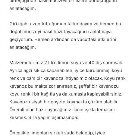
birleştiğinde nasıl mucizevi bir iksire dönüştüğünü
anlatacağım.
Girizgahı uzun tuttuğumun farkındayım ve hemen bu
doğal mucizeyi nasıl hazırlayacağınızı anlatmaya
geçiyorum. Hemen ardından da vücuttaki etkilerini
anlatacağım.
Malzemelerimiz 2 litre limon suyu ve 40 diş sarımsak.
Ayrıca ağzı sıkıca kapanabilen, iyice kurulanmış, koyu
renk ve cam bir kavanoza ihtiyacımız olacak. Koyu renk
kavanoz bulmakta zorlanırsanız, şeffaf bir kavanozu
koyu renkli bir kağıtla ya da kumaşla kaplayabilirsiniz.
Kavanozu siyah bir poşete koymakta çözüm olabilir.
Önemli olan hazırlayacağımız ilacın ışıkla temasını
kesmek. Sıra yapım aşamasında:
Öncelikle limonları sirkeli suda bekletip, iyice