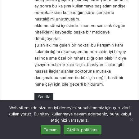
ay sonra bu kaışımı kullanmaya başladım endişe
ederek.aksine kullandığım süre içerisinde
hastalığımı unutmuşum.
ekleme süesi içeisinde limon ve samısak özgün
nitelikleini kaybedip başka bir maddeye
dönüşüyorlar.
şu an aklıma gelen bir nokta; bu karışımın kanı
sulandırdığını okumuşum.bu normalde iyi birşey
aslında ama özel bir rahatsızlığı olan olabilir diye
yazıyorum.birde kalp ilaçlaı,tansiyon ilaçları gibi
hassas ilaçlar alanlar doktoruna mutlaka
danışmalı.bu sadece bu kür için değil, basit bir
nane çayı için bile geçerli bir durum.
Yanıtla
Web sitemizde size en iyi deneyimi sunabilmemiz için çerezleri
kullanıyoruz. Bu siteyi kullanmaya devam ederseniz, bunu kabul
ettiğinizi varsayarız.
d
Asra
Tamam
Gizlilik politikası
e
23 Aralık 2012, 22:45
d