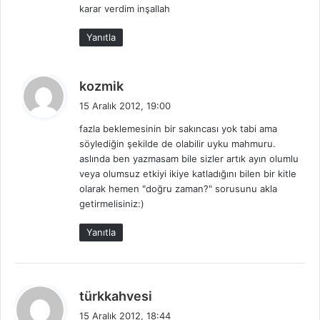
:
karar verdim inşallah
Yanıtla
d
kozmik
e
15 Aralık 2012, 19:00
d
fazla beklemesinin bir sakıncası yok tabi ama
i
söylediğin şekilde de olabilir uyku mahmuru.
k
aslında ben yazmasam bile sizler artık ayın olumlu
i
veya olumsuz etkiyi ikiye katladığını bilen bir kitle
:
olarak hemen "doğru zaman?" sorusunu akla
getirmelisiniz:)
Yanıtla
d
türkkahvesi
e
15 Aralık 2012, 18:44