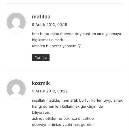
d
matilda
e
9 Aralık 2012, 00:18
d
ben bunu daha öncede duymuştum ama yapmaya
i
hiç kısmet olmadı.
k
umarım bu sefer yaparım 🙂
i
:
Yanıtla
d
kozmik
e
9 Aralık 2012, 00:22
d
inşallah matilda, hem artık bu tür kürleri uygulamak
i
hangi dönemleri kullanmak gerktiğini de
k
biliyorsun:)
i
aslında etkilerine bakınca öncelikle
:
ebeveynlerimize yaptırmak gerek:)