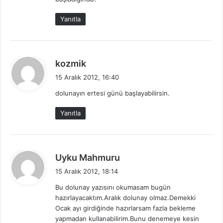
:
Yanıtla
d
kozmik
e
15 Aralık 2012, 16:40
d
dolunayın ertesi günü başlayabilirsin.
i
k
Yanıtla
i
:
d
Uyku Mahmuru
e
15 Aralık 2012, 18:14
d
Bu dolunay yazısını okumasam bugün
i
hazırlayacaktım.Aralık dolunay olmaz.Demekki
k
Ocak ayı girdiğinde hazırlarsam fazla bekleme
i
yapmadan kullanabilirim.Bunu denemeye kesin