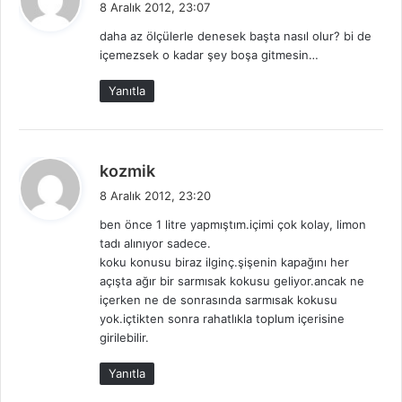
8 Aralık 2012, 23:07
d
daha az ölçülerle denesek başta nasıl olur? bi de
i
içemezsek o kadar şey boşa gitmesin…
k
i
Yanıtla
:
d
kozmik
e
8 Aralık 2012, 23:20
d
ben önce 1 litre yapmıştım.içimi çok kolay, limon
i
tadı alınıyor sadece.
k
koku konusu biraz ilginç.şişenin kapağını her
i
açışta ağır bir sarmısak kokusu geliyor.ancak ne
:
içerken ne de sonrasında sarmısak kokusu
yok.içtikten sonra rahatlıkla toplum içerisine
girilebilir.
Yanıtla