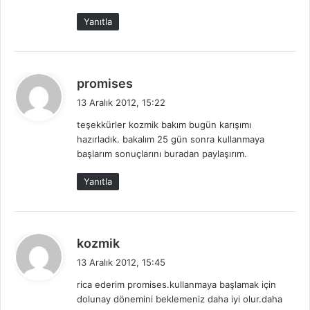
Yanıtla
d
promises
e
13 Aralık 2012, 15:22
d
teşekkürler kozmik bakım bugün karışımı
i
hazırladık. bakalım 25 gün sonra kullanmaya
k
başlarım sonuçlarını buradan paylaşırım.
i
:
Yanıtla
d
kozmik
e
13 Aralık 2012, 15:45
d
rica ederim promises.kullanmaya başlamak için
i
dolunay dönemini beklemeniz daha iyi olur.daha
k