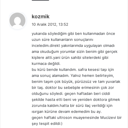
d
kozmik
e
10 Aralık 2012, 13:52
d
yukarıda söylediğim gibi ben kullanmadan önce
i
uzun süre kullananların sonuçlarını
k
inceledim.direkt yakınlarımda uygulayan olmadı
i
ama okuduğum yorumlar sizin benim gibi gerçek
:
kişilere aitti.yani ürün sahibi sitelerdeki gibi
kurmaca değildi.
bu kürü bende kullandım. safra kesesi taşı için
ama sonuç alamadım. Yalnız hemen belirteyim,
benim taşım çok büyük, pürüzsüz ve tam yuvarlak
bir taş. doktor bu sebebple erimesinin çok zor
olduğunu söyledi. geçen haftadan beri ciddi
şekilde hasta etti beni ve yeniden doktora gitmek
zorunda kaldım.hatta bir sürü ilaç verildiği için
ısırgan kürüne devam edemedim bu ay.
geçen haftaki ultroson muayenesinde Mucizevi bir
şey tespit edildi:)