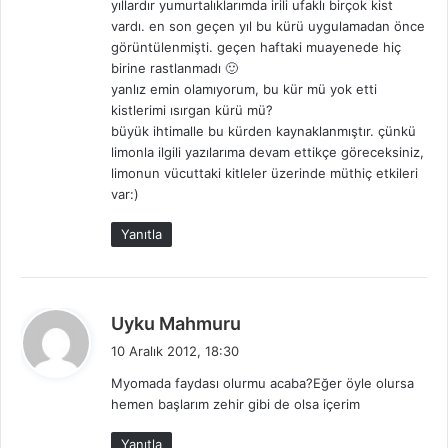
yıllardır yumurtalıklarımda irili ufaklı birçok kist
vardı. en son geçen yıl bu kürü uygulamadan önce
görüntülenmişti. geçen haftaki muayenede hiç
birine rastlanmadı 🙂
yanlız emin olamıyorum, bu kür mü yok etti
kistlerimi ısırgan kürü mü?
büyük ihtimalle bu kürden kaynaklanmıştır. çünkü
limonla ilgili yazılarıma devam ettikçe göreceksiniz,
limonun vücuttaki kitleler üzerinde müthiç etkileri
var:)
Yanıtla
d
Uyku Mahmuru
e
10 Aralık 2012, 18:30
d
Myomada faydası olurmu acaba?Eğer öyle olursa
i
hemen başlarım zehir gibi de olsa içerim
k
i
Yanıtla