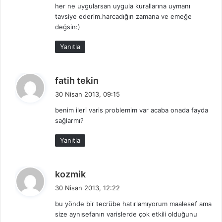
her ne uygularsan uygula kurallarına uymanı
i
tavsiye ederim.harcadığın zamana ve emeğe
:
değsin:)
Yanıtla
d
fatih tekin
e
30 Nisan 2013, 09:15
d
benim ileri varis problemim var acaba onada fayda
i
sağlarmı?
k
i
Yanıtla
:
d
kozmik
e
30 Nisan 2013, 12:22
d
bu yönde bir tecrübe hatırlamıyorum maalesef ama
i
size aynısefanın varislerde çok etkili olduğunu
k