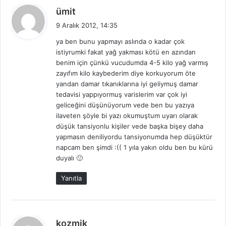
d
ümit
e
9 Aralık 2012, 14:35
d
ya ben bunu yapmayı aslında o kadar çok
i
istiyrumki fakat yağ yakması kötü en azından
k
benim için çünkü vucudumda 4-5 kilo yağ varmış
i
zayıfım kilo kaybederim diye korkuyorum öte
:
yandan damar tıkanıklarına iyi geliymuş damar
tedavisi yappıyormuş varislerim var çok iyi
geliceğini düşünüyorum vede ben bu yazıya
ilaveten şöyle bi yazı okumuştum uyarı olarak
düşük tansiyonlu kişiler vede başka bişey daha
yapmasın deniliyordu tansiyonumda hep düşüktür
napcam ben şimdi :(( 1 yıla yakın oldu ben bu kürü
duyalı 🙁
Yanıtla
d
kozmik