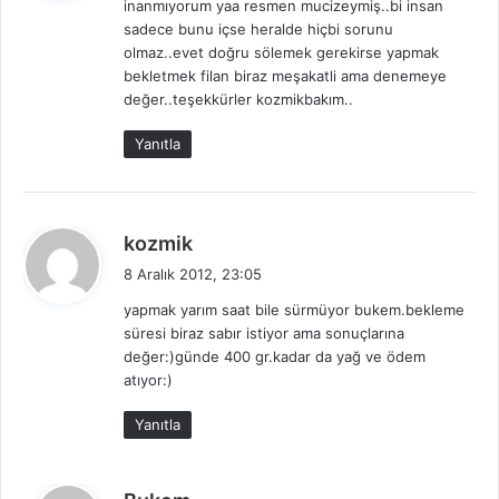
inanmıyorum yaa resmen mucizeymiş..bi insan
i
sadece bunu içse heralde hiçbi sorunu
k
olmaz..evet doğru sölemek gerekirse yapmak
i
bekletmek filan biraz meşakatli ama denemeye
:
değer..teşekkürler kozmikbakım..
Yanıtla
d
kozmik
e
8 Aralık 2012, 23:05
d
yapmak yarım saat bile sürmüyor bukem.bekleme
i
süresi biraz sabır istiyor ama sonuçlarına
k
değer:)günde 400 gr.kadar da yağ ve ödem
i
atıyor:)
:
Yanıtla
d