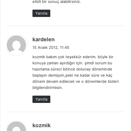
etkili bir sonuç alabilirsiniz.
i
:
Yanıtla
d
kardelen
e
15 Aralık 2012, 11:45
d
kozmik bakım çok teşekkür ederim. böyle bir
i
konuya zaman ayırdığın için. şimdi sorum bu
k
hazırlama süreci bitince dolunay döneminde
i
başlayın demişsin,peki ne kadar süre ve kaç
:
dönem devam edilecek ve o dönemlerde bizleri
bilgilendirirmisin.
Yanıtla
d
kozmik
e