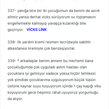
337- yanığa bire bir iki çocuğumun da benim de azcık
elimiz yansa derhal vicks sürüyorum su toplamasını
engellemekle kalmayıp yavaşça kızarıklığı bile
geçiriyor.
VİCKS LİNK
338- ilk yardım kremi resmen tecrübeyle sabittir
atkestanesi kremiyle çok benzeşiyorlar.
339- * arkadaşlar benim annem bu merhemi bana
çocukluğumda çok uyguladı astım hastası olan
çocuklara iyi gelmiyor sadece yoksa hiçbir tehlikesi
yok şimdide çocuklarıma uyguluyorum küçük tüpün
üstüne kaynar suyu koyuyorum içinde 1 çay kaşığı viks
koyuyorum gece hepimiz rahat uyuyoruz yorgunluğu
da alıyor.