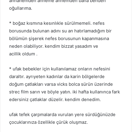
annanemden anneme annemden bana benden
oğullarıma.
* boğaz kısmına kesınlıkle sürülmemeli. nefes
borusunda bulunan adını su an hatırlamadığım bir
bölümün şişerek nefes borusunun kapanmasına
neden olabiliyor. kendim bizzat yasadım ve
acillik oldum .
* ufak bebekler için kullanılamaz onların nefesini
daraltır. ayrıyeten kadınlar da karin bölgelerde
doğum çatlakları varsa vicks bolca sürün üzerinde
strec film sarın ve böyle yatın. iki hafta kullanınca fark
edersiniz çatlaklar düzelir. kendim denedim.
ufak tefek çarpmalarda vurulan yere sürdüğünüzde
çocuklarınıza özellikle çürük oluşmaz.