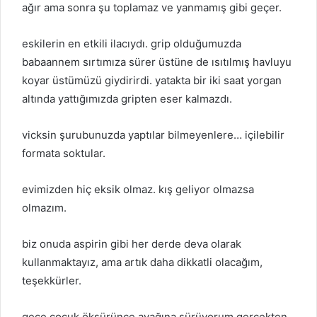
ağır ama sonra şu toplamaz ve yanmamış gibi geçer.
eskilerin en etkili ilacıydı. grip olduğumuzda
babaannem sırtımıza sürer üstüne de ısıtılmış havluyu
koyar üstümüzü giydirirdi. yatakta bir iki saat yorgan
altında yattığımızda gripten eser kalmazdı.
vicksin şurubunuzda yaptılar bilmeyenlere… içilebilir
formata soktular.
evimizden hiç eksik olmaz. kış geliyor olmazsa
olmazım.
biz onuda aspirin gibi her derde deva olarak
kullanmaktayız, ama artık daha dikkatli olacağım,
teşekkürler.
gece çocuk öksürünce ayağına sürüyorum gerçekten