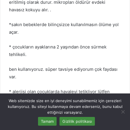
eritilmiş olarak durur. mikropları öldürür evdeki
havasız kokuyu alır. .
*sakın bebeklerde bilinçsizce kullanılmasın ölüme yol
açar.
* çocukların ayaklarına 2 yaşından önce sürmek
tehlikeli.
ben kullanıyoruz. süper tavsiye ediyorum çok faydası
var.
* alerjisi olan çocuklarda havaleyi tetikliyor lütfen
dikkat.
Web sitemizde size en iyi deneyimi sunabilmemiz için çerezleri
kullanıyoruz. Bu siteyi kullanmaya devam ederseniz, bunu kabul
ettiğinizi varsayarız.
saman nezlem, çimen alerjim var. göz kaşıntısına
yapılacak pek bir şey yok ama bir peçeteye sürülen
Tamam
Gizlilik politikası
vicks ağzın önüne maske yapılarak bir süre