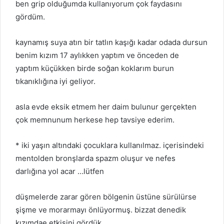
ben grip olduğumda kullanıyorum çok faydasını
gördüm.
kaynamış suya atın bir tatlın kaşığı kadar odada dursun
benim kızım 17 aylıkken yaptım ve önceden de
yaptım küçükken birde soğan koklarım burun
tıkanıklığına iyi geliyor.
asla evde eksik etmem her daim bulunur gerçekten
çok memnunum herkese hep tavsiye ederim.
* iki yaşın altındaki çocuklara kullanılmaz. içerisindeki
mentolden bronşlarda spazm oluşur ve nefes
darlığına yol acar …lütfen
düşmelerde zarar gören bölgenin üstüne sürülürse
şişme ve morarmayı önlüyormuş. bizzat denedik
kızımdae etkisini gördük.