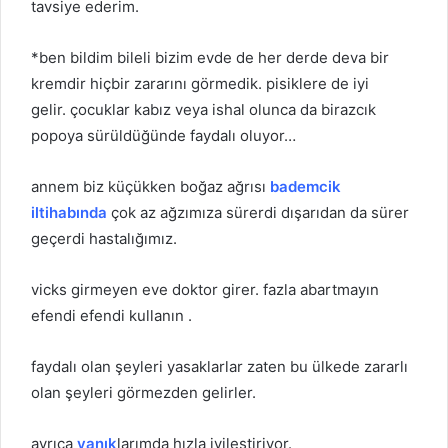
tavsiye ederim.
*ben bildim bileli bizim evde de her derde deva bir
kremdir hiçbir zararını görmedik. pisiklere de iyi
gelir. çocuklar kabız veya ishal olunca da birazcık
popoya sürüldüğünde faydalı oluyor…
annem biz küçükken boğaz ağrısı
bademcik
iltihabında
çok az ağzımıza sürerdi dışarıdan da sürer
geçerdi hastalığımız.
vicks girmeyen eve doktor girer. fazla abartmayın
efendi efendi kullanın .
faydalı olan şeyleri yasaklarlar zaten bu ülkede zararlı
olan şeyleri görmezden gelirler.
ayrıca
yanık
larımda hızla iyileştiriyor.