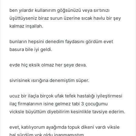
ben yılardır kullanırım göğsünüzü veya sırtınızı
üşüttüyseniz biraz surun üzerine sıcak havlu bir şey
kalmaz inşallah.
bunların hepsini denedim faydasını gördüm evet
basura bile iyi geldi.
evde hiç eksik olmaz her şeye deva.
sivrisinek ısırığına denemiştim süper.
ucuz bir ilaçla birçok ufak tefek hastalığı iyileştirmesi
ilaç firmalarının isine gelmez tabi 3 çocuğumu
vicksle büyüttüm diyebilirim kesinlikle tavsiye ederim.
evet, katılıyorum ayağımda topuk dikeni vardı viksle
bal sürdüm yok oldu inanmamıştım.