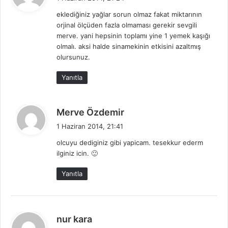
d
eklediğiniz yağlar sorun olmaz fakat miktarının
i
orjinal ölçüden fazla olmaması gerekir sevgili
k
merve. yani hepsinin toplamı yine 1 yemek kaşığı
i
olmalı. aksi halde sinamekinin etkisini azaltmış
:
olursunuz.
Yanıtla
d
Merve Özdemir
e
1 Haziran 2014, 21:41
d
olcuyu dediginiz gibi yapicam. tesekkur ederm
i
ilginiz icin. 🙂
k
i
Yanıtla
:
d
nur kara