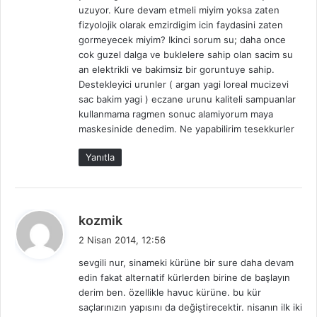
uzuyor. Kure devam etmeli miyim yoksa zaten
fizyolojik olarak emzirdigim icin faydasini zaten
gormeyecek miyim? Ikinci sorum su; daha once
cok guzel dalga ve buklelere sahip olan sacim su
an elektrikli ve bakimsiz bir goruntuye sahip.
Destekleyici urunler ( argan yagi loreal mucizevi
sac bakim yagi ) eczane urunu kaliteli sampuanlar
kullanmama ragmen sonuc alamiyorum maya
maskesinide denedim. Ne yapabilirim tesekkurler
Yanıtla
d
kozmik
e
2 Nisan 2014, 12:56
d
sevgili nur, sinameki kürüne bir sure daha devam
i
edin fakat alternatif kürlerden birine de başlayın
k
derim ben. özellikle havuc kürüne. bu kür
i
saçlarınızın yapısını da değiştirecektir. nisanın ilk iki
: