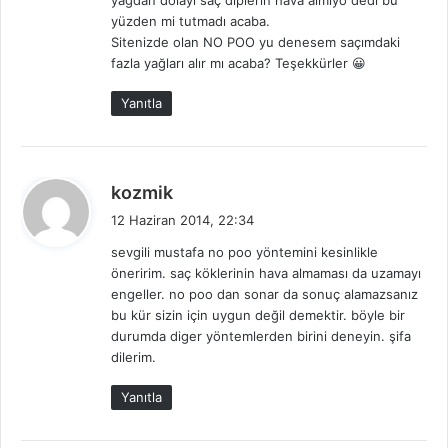
yağdan dolayı saç diplerin hava almıyo dedi bu
i
yüzden mi tutmadı acaba.
:
Sitenizde olan NO POO yu denesem saçımdaki
fazla yağları alır mı acaba? Teşekkürler 😀
Yanıtla
d
kozmik
e
12 Haziran 2014, 22:34
d
sevgili mustafa no poo yöntemini kesinlikle
i
öneririm. saç köklerinin hava almaması da uzamayı
k
engeller. no poo dan sonar da sonuç alamazsanız
i
bu kür sizin için uygun değil demektir. böyle bir
:
durumda diger yöntemlerden birini deneyin. şifa
dilerim.
Yanıtla