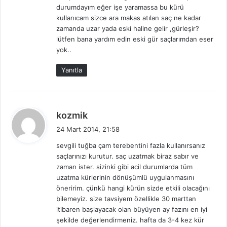
durumdayım eğer işe yaramassa bu kürü
kullanıcam sizce ara makas atılan saç ne kadar
zamanda uzar yada eski haline gelir ,gürleşir?
lütfen bana yardım edin eski gür saçlarımdan eser
yok..
Yanıtla
d
kozmik
e
24 Mart 2014, 21:58
d
sevgili tuğba çam terebentini fazla kullanırsanız
i
saçlarınızı kurutur. saç uzatmak biraz sabır ve
k
zaman ister. sizinki gibi acil durumlarda tüm
i
uzatma kürlerinin dönüşümlü uygulanmasını
:
öneririm. çünkü hangi kürün sizde etkili olacağını
bilemeyiz. size tavsiyem özellikle 30 marttan
itibaren başlayacak olan büyüyen ay fazını en iyi
şekilde değerlendirmeniz. hafta da 3-4 kez kür