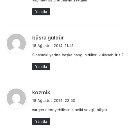
yapmayı da unutmayın.sevgiler.
:
Yanıtla
d
büsra güldür
e
18 Ağustos 2014, 11:41
d
Sinameki yerine başka hangi bitkileri kullanabiliriz ?
i
k
Yanıtla
i
:
d
kozmik
e
18 Ağustos 2014, 22:50
d
ısırgan deneyebilirsiniz belki sevgili büşra.
i
k
Yanıtla
i