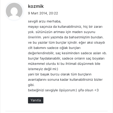
d
kozmik
e
9 Mart 2014, 20:22
d
sevgili arzu merhaba,
i
mayayı saçınıza da kullanabilirsiniz, hiç bir zararı
k
yok. sütünüzün artması için maden suyunu
i
öneririm. yeni yazımda da bahsetmiştim bundan.
:
ve bu yazılar tüm burçlar içindir. eğer aksi olsaydı
cilt bakımını sadece oğlak burçları
değerlendirebilir, saç kesiminden sadece aslan vb.
burçlar faydalanabilir, sadece onların saç boyaları
mükemmel olurdu ki bu ihtimali düşünmek bile
istemeyiz değil mi:)
yani bir başak burcu olarak tüm burçların
avantajlarını sonuna kadar kullanabilirsiniz bizler
gibi.
bebeğinizi sevgiyle öpüyorum:) şifa olsun <3
Yanıtla