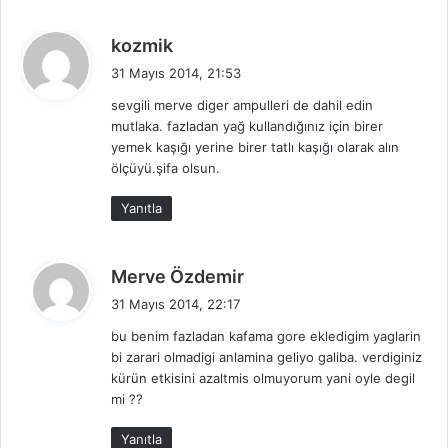
d
kozmik
e
31 Mayıs 2014, 21:53
d
sevgili merve diger ampulleri de dahil edin
i
mutlaka. fazladan yağ kullandığınız için birer
k
yemek kaşığı yerine birer tatlı kaşığı olarak alın
i
ölçüyü.şifa olsun.
:
Yanıtla
d
Merve Özdemir
e
31 Mayıs 2014, 22:17
d
bu benim fazladan kafama gore ekledigim yaglarin
i
bi zarari olmadigi anlamina geliyo galiba. verdiginiz
k
kürün etkisini azaltmis olmuyorum yani oyle degil
i
mi ??
:
Yanıtla