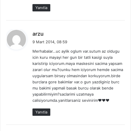
Yanıtla
d
arzu
e
9 Mart 2014, 08:59
d
Merhabalar…uc aylik oglum var.sutum az oldugu
i
icin kuru mayayi her gun bir tatli kasigi suyla
k
karistirip iciyorum.maya maskesini sacima yapsam
i
zarari olur mu?cunku hem iciyorum hemde sacima
:
uygularsam birsey olmasindan korkuyorum.birde
burclara gore bakimlar var.o gun yazdiginiz burc
mu bakimi yapmali basak burcu olarak bende
yapabilirmiyim?saclarimi uzatmaya
calisiyorumda.yanitlarsaniz sevinirim♥♥♥
Yanıtla