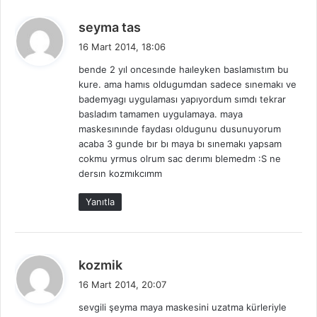
d
seyma tas
e
16 Mart 2014, 18:06
d
bende 2 yıl oncesınde haıleyken baslamıstım bu
i
kure. ama hamıs oldugumdan sadece sınemakı ve
k
bademyagı uygulaması yapıyordum sımdı tekrar
i
basladım tamamen uygulamaya. maya
:
maskesınınde faydası oldugunu dusunuyorum
acaba 3 gunde bır bı maya bı sınemakı yapsam
cokmu yrmus olrum sac derımı blemedm :S ne
dersın kozmıkcımm
Yanıtla
d
kozmik
e
16 Mart 2014, 20:07
d
sevgili şeyma maya maskesini uzatma kürleriyle
i