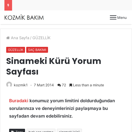
Menu
Ana Sayfa
/
GÜZELLİK
GÜZELLİK
SAÇ BAKIMI
Sinameki Kürü Yorum
Sayfası
kozmik1
7 Mart 2014
72
Less than a minute
Buradaki
konumuz yorum limitini doldurduğundan
sorularınıza ve deneyimlerinizi paylaşmaya
bu
sayfadan
devam edebilirsiniz.