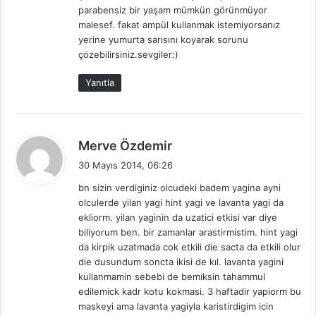
:
parabensiz bir yaşam mümkün görünmüyor
malesef. fakat ampül kullanmak istemiyorsanız
yerine yumurta sarısını koyarak sorunu
çözebilirsiniz.sevgiler:)
Yanıtla
d
Merve Özdemir
e
30 Mayıs 2014, 06:26
d
bn sizin verdiginiz olcudeki badem yagina ayni
i
olculerde yilan yagi hint yagi ve lavanta yagi da
k
ekliorm. yilan yaginin da uzatici etkisi var diye
i
biliyorum ben. bir zamanlar arastirmistim. hint yagi
:
da kirpik uzatmada cok etkili die sacta da etkili olur
die dusundum soncta ikisi de kıl. lavanta yagini
kullanmamin sebebi de bemiksin tahammul
edilemick kadr kotu kokmasi. 3 haftadir yapiorm bu
maskeyi ama lavanta yagiyla karistirdigim icin