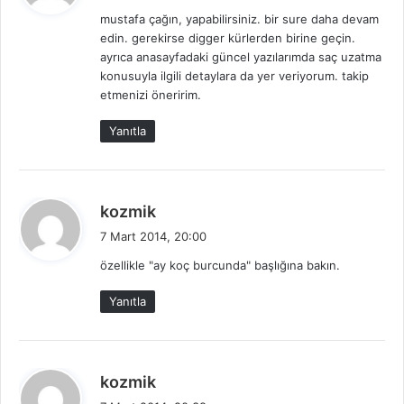
d
mustafa çağın, yapabilirsiniz. bir sure daha devam
i
edin. gerekirse digger kürlerden birine geçin.
k
ayrıca anasayfadaki güncel yazılarımda saç uzatma
i
konusuyla ilgili detaylara da yer veriyorum. takip
:
etmenizi öneririm.
Yanıtla
d
kozmik
e
7 Mart 2014, 20:00
d
özellikle "ay koç burcunda" başlığına bakın.
i
k
Yanıtla
i
:
d
kozmik
e