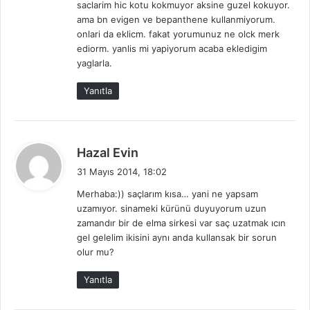
saclarim hic kotu kokmuyor aksine guzel kokuyor.
ama bn evigen ve bepanthene kullanmiyorum.
onlari da eklicm. fakat yorumunuz ne olck merk
ediorm. yanlis mi yapiyorum acaba ekledigim
yaglarla.
Yanıtla
d
Hazal Evin
e
31 Mayıs 2014, 18:02
d
Merhaba:)) saçlarım kısa… yani ne yapsam
i
uzamıyor. sinameki kürünü duyuyorum uzun
k
zamandır bir de elma sirkesi var saç uzatmak ıcın
i
gel gelelim ikisini aynı anda kullansak bir sorun
:
olur mu?
Yanıtla