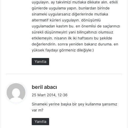
uygulayın. ay takvimizi mutlaka dikkate alın. etkili
günlerde uygulama yapın. bunlardan birinde
sinameki uygularsanız diğerlerinde mutlaka
altermatif kürleri uygulayın. dönüşümlü
uygulamadan kastım bu. en önemlisi de saçlarınızı
sürekli düşünmeyin! yani bilinçaltınızı olumsuz
etkilemeyin. nisanın ilk iki haftasını bu şekilde
değerlendirin. sonra yeniden bakarız duruma. en
yüksek faydayı görmeniz dileğiyle:)
Yanıtla
d
beril abacı
e
25 Mart 2014, 12:36
d
Sinameki yerine başka bir şey kullanma şansımız
i
var m?
k
i
Yanıtla
: