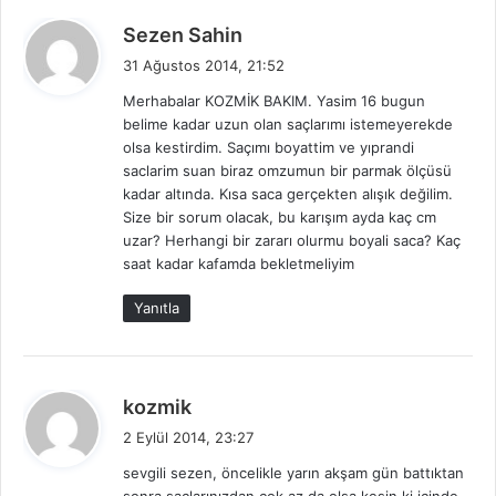
d
Sezen Sahin
e
31 Ağustos 2014, 21:52
d
Merhabalar KOZMİK BAKIM. Yasim 16 bugun
i
belime kadar uzun olan saçlarımı istemeyerekde
k
olsa kestirdim. Saçımı boyattim ve yıprandi
i
saclarim suan biraz omzumun bir parmak ölçüsü
:
kadar altında. Kısa saca gerçekten alışık değilim.
Size bir sorum olacak, bu karışım ayda kaç cm
uzar? Herhangi bir zararı olurmu boyali saca? Kaç
saat kadar kafamda bekletmeliyim
Yanıtla
d
kozmik
e
2 Eylül 2014, 23:27
d
sevgili sezen, öncelikle yarın akşam gün battıktan
i