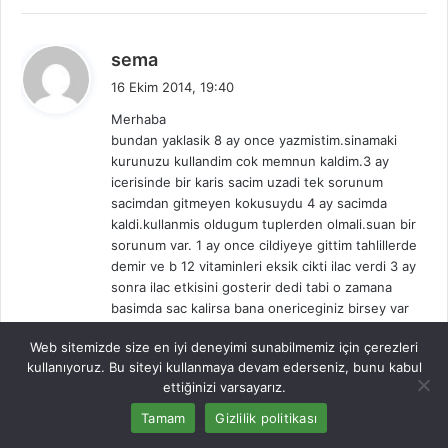
d
sema
e
16 Ekim 2014, 19:40
d
Merhaba
i
bundan yaklasik 8 ay once yazmistim.sinamaki
k
kurunuzu kullandim cok memnun kaldim.3 ay
i
icerisinde bir karis sacim uzadi tek sorunum
:
sacimdan gitmeyen kokusuydu 4 ay sacimda
kaldi.kullanmis oldugum tuplerden olmali.suan bir
sorunum var. 1 ay once cildiyeye gittim tahlillerde
demir ve b 12 vitaminleri eksik cikti ilac verdi 3 ay
sonra ilac etkisini gosterir dedi tabi o zamana
basimda sac kalirsa bana onericeginiz birsey var
mi?
Web sitemizde size en iyi deneyimi sunabilmemiz için çerezleri
kullanıyoruz. Bu siteyi kullanmaya devam ederseniz, bunu kabul
Yanıtla
ettiğinizi varsayarız.
Tamam
Gizlilik politikası