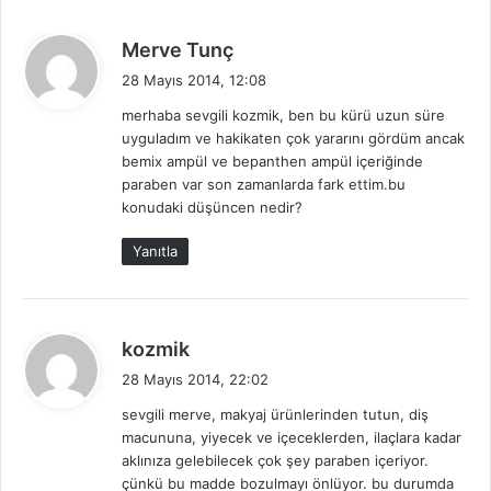
d
Merve Tunç
e
28 Mayıs 2014, 12:08
d
merhaba sevgili kozmik, ben bu kürü uzun süre
i
uyguladım ve hakikaten çok yararını gördüm ancak
k
bemix ampül ve bepanthen ampül içeriğinde
i
paraben var son zamanlarda fark ettim.bu
:
konudaki düşüncen nedir?
Yanıtla
d
kozmik
e
28 Mayıs 2014, 22:02
d
sevgili merve, makyaj ürünlerinden tutun, diş
i
macununa, yiyecek ve içeceklerden, ilaçlara kadar
k
aklınıza gelebilecek çok şey paraben içeriyor.
i
çünkü bu madde bozulmayı önlüyor. bu durumda