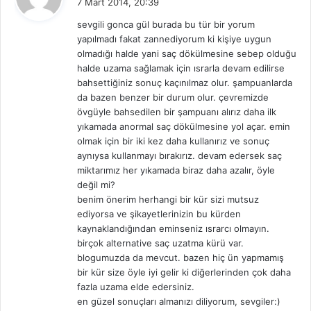
7 Mart 2014, 20:39
d
sevgili gonca gül burada bu tür bir yorum
i
yapılmadı fakat zannediyorum ki kişiye uygun
k
olmadığı halde yani saç dökülmesine sebep olduğu
i
halde uzama sağlamak için ısrarla devam edilirse
:
bahsettiğiniz sonuç kaçınılmaz olur. şampuanlarda
da bazen benzer bir durum olur. çevremizde
övgüyle bahsedilen bir şampuanı alırız daha ilk
yıkamada anormal saç dökülmesine yol açar. emin
olmak için bir iki kez daha kullanırız ve sonuç
aynıysa kullanmayı bırakırız. devam edersek saç
miktarımız her yıkamada biraz daha azalır, öyle
değil mi?
benim önerim herhangi bir kür sizi mutsuz
ediyorsa ve şikayetlerinizin bu kürden
kaynaklandığından eminseniz ısrarcı olmayın.
birçok alternative saç uzatma kürü var.
blogumuzda da mevcut. bazen hiç ün yapmamış
bir kür size öyle iyi gelir ki diğerlerinden çok daha
fazla uzama elde edersiniz.
en güzel sonuçları almanızı diliyorum, sevgiler:)