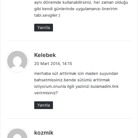
aynı dönemde kullanabilirsiniz. her zaman olduğu
k
gibi kendi günlerinde uygulamanızı öneririm
i
tabi.sevgiler:)
:
Yanıtla
d
Kelebek
e
20 Mart 2014, 14:15
d
merhaba süt arttirmak icin maden suyundan
i
bahsetmissiniz.bende sütümü arttirmak
k
istiyorum.onunla ilgili yazinizi bulamadim.link
i
verirmisiniz?
:
Yanıtla
d
kozmik