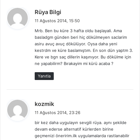
d
Rüya Bilgi
e
11 Ağustos 2014, 15:50
d
Mrb. Ben bu küre 3 hafta oldu başlayali. Ama
i
basladgm günden beri hiç dökülmeyen saclarim
k
asiru avuç avuç dökülüyor. Oysa daha yeni
i
kestrdm ve küre baslamıştım. En son dün yaptm 3.
:
Kere ve bgn saç dillerin kaşınıyor. Bu dökülme için
ne yapabilirm? Bırakayim mi kürü acaba ?
Yanıtla
d
kozmik
e
11 Ağustos 2014, 23:26
d
bir kez daha uygulayın sevgili rüya. aynı şekilde
i
devam ederse alternatif kürlerden birine
k
geçmenizi öneririm.ilk uygulamalarda rastlanabilir
i