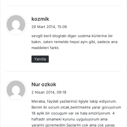
d
kozmik
e
26 Mart 2014, 15:06
d
sevgili beril blogtaki diger uzatma kürlerine bir
i
bakın. zaten temelde hepsi aynı gibi, sadece ana
k
maddeleri farklı.
i
:
Yanıtla
d
Nur ozkok
e
2 Nisan 2014, 09:18
d
Meraba, faydali yazilarinizi ilgiyle takip ediyorum.
i
Benim iki sorum olcak,belirtmekte yarar goruyorum
k
18 aylik bir cocugum var ve hala emziriyorum. 4
i
haftadir sinameki kurunu uyguluyorum ama
:
yararini goremedim.Saclarim cok ama cok yavas