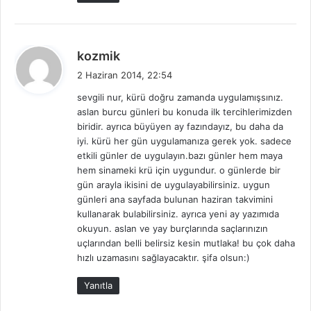
d
kozmik
e
2 Haziran 2014, 22:54
d
sevgili nur, kürü doğru zamanda uygulamışsınız.
i
aslan burcu günleri bu konuda ilk tercihlerimizden
k
biridir. ayrıca büyüyen ay fazındayız, bu daha da
i
iyi. kürü her gün uygulamanıza gerek yok. sadece
:
etkili günler de uygulayın.bazı günler hem maya
hem sinameki krü için uygundur. o günlerde bir
gün arayla ikisini de uygulayabilirsiniz. uygun
günleri ana sayfada bulunan haziran takvimini
kullanarak bulabilirsiniz. ayrıca yeni ay yazımıda
okuyun. aslan ve yay burçlarında saçlarınızın
uçlarından belli belirsiz kesin mutlaka! bu çok daha
hızlı uzamasını sağlayacaktır. şifa olsun:)
Yanıtla