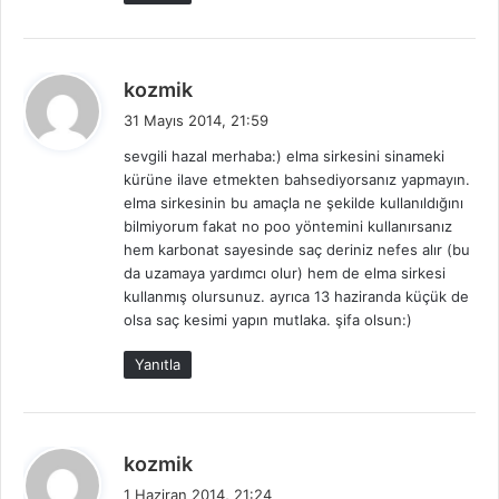
d
kozmik
e
31 Mayıs 2014, 21:59
d
sevgili hazal merhaba:) elma sirkesini sinameki
i
kürüne ilave etmekten bahsediyorsanız yapmayın.
k
elma sirkesinin bu amaçla ne şekilde kullanıldığını
i
bilmiyorum fakat no poo yöntemini kullanırsanız
:
hem karbonat sayesinde saç deriniz nefes alır (bu
da uzamaya yardımcı olur) hem de elma sirkesi
kullanmış olursunuz. ayrıca 13 haziranda küçük de
olsa saç kesimi yapın mutlaka. şifa olsun:)
Yanıtla
d
kozmik
e
1 Haziran 2014, 21:24