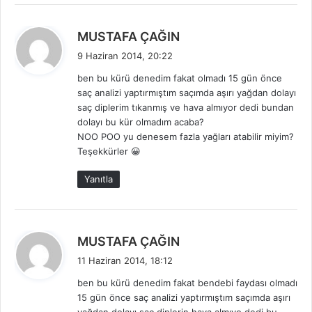
d
MUSTAFA ÇAĞIN
e
9 Haziran 2014, 20:22
d
ben bu kürü denedim fakat olmadı 15 gün önce
i
saç analizi yaptırmıştım saçımda aşırı yağdan dolayı
k
saç diplerim tıkanmış ve hava almıyor dedi bundan
i
dolayı bu kür olmadım acaba?
:
NOO POO yu denesem fazla yağları atabilir miyim?
Teşekkürler 😀
Yanıtla
d
MUSTAFA ÇAĞIN
e
11 Haziran 2014, 18:12
d
ben bu kürü denedim fakat bendebi faydası olmadı
i
15 gün önce saç analizi yaptırmıştım saçımda aşırı
k