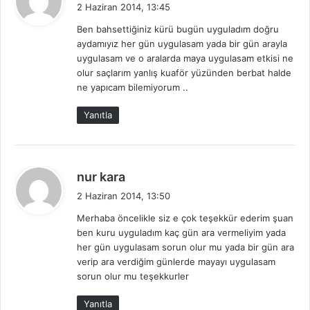
e
2 Haziran 2014, 13:45
d
Ben bahsettiğiniz kürü bugün uyguladım doğru
i
aydamıyız her gün uygulasam yada bir gün arayla
k
uygulasam ve o aralarda maya uygulasam etkisi ne
i
olur saçlarım yanlış kuaför yüzünden berbat halde
:
ne yapıcam bilemiyorum ..
Yanıtla
d
nur kara
e
2 Haziran 2014, 13:50
d
Merhaba öncelikle siz e çok teşekkür ederim şuan
i
ben kuru uyguladım kaç gün ara vermeliyim yada
k
her gün uygulasam sorun olur mu yada bir gün ara
i
verip ara verdiğim günlerde mayayı uygulasam
:
sorun olur mu teşekkurler
Yanıtla