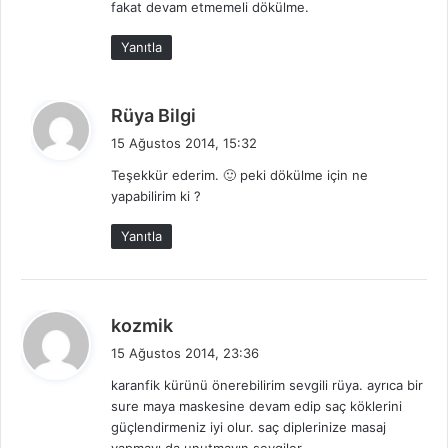
fakat devam etmemeli dökülme.
:
Yanıtla
d
Rüya Bilgi
e
15 Ağustos 2014, 15:32
d
Teşekkür ederim. 🙂 peki dökülme için ne
i
yapabilirim ki ?
k
i
Yanıtla
:
d
kozmik
e
15 Ağustos 2014, 23:36
d
karanfik kürünü önerebilirim sevgili rüya. ayrıca bir
i
sure maya maskesine devam edip saç köklerini
k
güçlendirmeniz iyi olur. saç diplerinize masaj
i