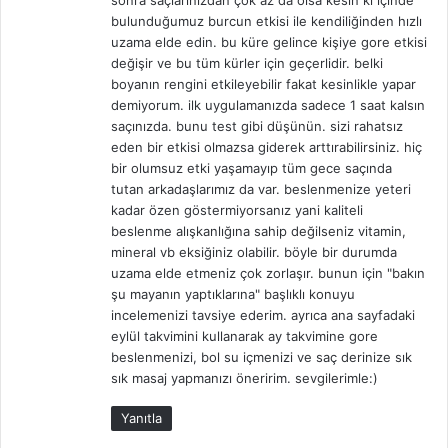
sonra saçlarınızdan çok az da olsa kesin ki içinde
k
bulunduğumuz burcun etkisi ile kendiliğinden hızlı
i
uzama elde edin. bu küre gelince kişiye gore etkisi
:
değişir ve bu tüm kürler için geçerlidir. belki
boyanın rengini etkileyebilir fakat kesinlikle yapar
demiyorum. ilk uygulamanızda sadece 1 saat kalsın
saçınızda. bunu test gibi düşünün. sizi rahatsız
eden bir etkisi olmazsa giderek arttırabilirsiniz. hiç
bir olumsuz etki yaşamayıp tüm gece saçında
tutan arkadaşlarımız da var. beslenmenize yeteri
kadar özen göstermiyorsanız yani kaliteli
beslenme alışkanlığına sahip değilseniz vitamin,
mineral vb eksiğiniz olabilir. böyle bir durumda
uzama elde etmeniz çok zorlaşır. bunun için "bakın
şu mayanın yaptıklarına" başlıklı konuyu
incelemenizi tavsiye ederim. ayrıca ana sayfadaki
eylül takvimini kullanarak ay takvimine gore
beslenmenizi, bol su içmenizi ve saç derinize sık
sık masaj yapmanızı öneririm. sevgilerimle:)
Yanıtla