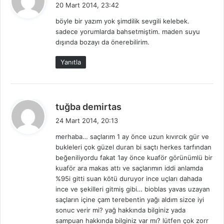
e
20 Mart 2014, 23:42
d
böyle bir yazım yok şimdilik sevgili kelebek.
i
sadece yorumlarda bahsetmiştim. maden suyu
k
dışında bozayı da önerebilirim.
i
:
Yanıtla
d
tuğba demirtas
e
24 Mart 2014, 20:13
d
merhaba… saçlarım 1 ay önce uzun kıvırcık gür ve
i
bukleleri çok güzel duran bi saçtı herkes tarfından
k
beğeniliyordu fakat 1ay önce kuaför görünümlü bir
i
kuaför ara makas attı ve saçlarımın iddi anlamda
:
%95i gitti suan kötü duruyor ince uçları dahada
ince ve şekilleri gitmiş gibi… bioblas yavas uzayan
saçların içine çam terebentin yağı aldım sizce iyi
sonuc verir mi? yağ hakkında bilginiz yada
sampuan hakkında bilginiz var mı? lütfen çok zorr