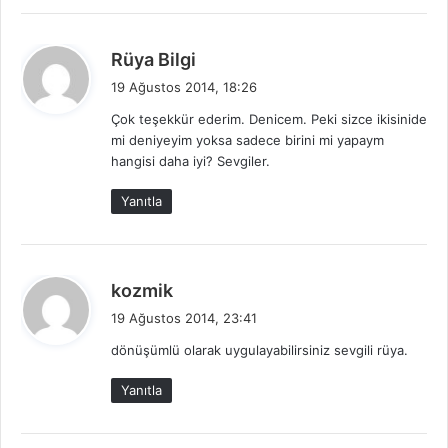
:
d
Rüya Bilgi
e
19 Ağustos 2014, 18:26
d
Çok teşekkür ederim. Denicem. Peki sizce ikisinide
i
mi deniyeyim yoksa sadece birini mi yapaym
k
hangisi daha iyi? Sevgiler.
i
:
Yanıtla
d
kozmik
e
19 Ağustos 2014, 23:41
d
dönüşümlü olarak uygulayabilirsiniz sevgili rüya.
i
k
Yanıtla
i
: