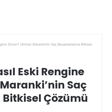
ngine Döner? /Ahmet Maranki’nin Saç Beyazlamasına Bitkisel
sıl Eski Rengine
Maranki’nin Saç
Bitkisel Çözümü