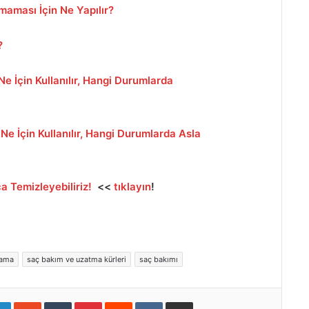
lmaması İçin Ne Yapılır?
?
e İçin Kullanılır, Hangi Durumlarda
Ne İçin Kullanılır, Hangi Durumlarda Asla
a Temizleyebiliriz!
<<
tıklayın
!
lama
saç bakım ve uzatma kürleri
saç bakımı
gle+
LinkedIn
StumbleUpon
Tumblr
Pinterest
Reddit
VKontakte
E-Posta ile paylaş