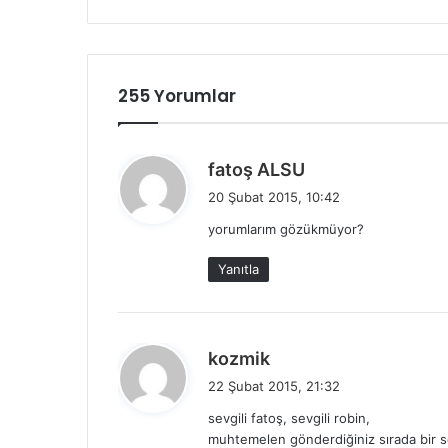
255 Yorumlar
d
fatoş ALSU
e
20 Şubat 2015, 10:42
d
yorumlarım gözükmüyor?
i
k
Yanıtla
i
:
d
kozmik
e
22 Şubat 2015, 21:32
d
sevgili fatoş, sevgili robin,
i
muhtemelen gönderdiğiniz sırada bir s
k