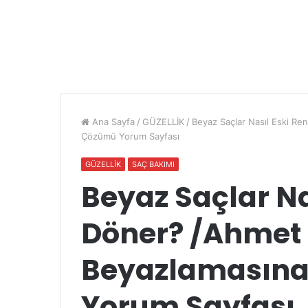
Ana Sayfa
/
GÜZELLİK
/
Beyaz Saçlar Nasıl Eski Re
Çözümü Yorum Sayfası
GÜZELLİK
SAÇ BAKIMI
Beyaz Saçlar Na
Döner? /Ahmet 
Beyazlamasına 
Yorum Sayfası