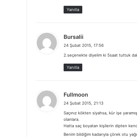
i
Yanıtla
:
d
Bursalii
e
24 Şubat 2015, 17:56
d
2.seçenekte diyelim ki 5saat tuttuk da
i
k
Yanıtla
i
:
d
Fullmoon
e
24 Şubat 2015, 21:13
d
Saçınız kökten siyahsa, kür işe yaramış
i
olanlara.
k
Hatta saç boyatan kişilerin dipten kendi 
i
Benim bildiğim kadarıyla çörek otu yağı
: