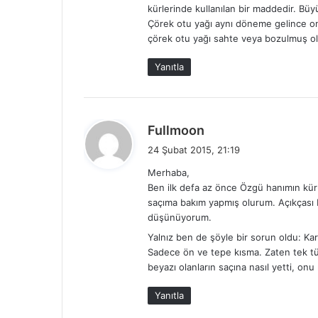
kürlerinde kullanılan bir maddedir. Büy
Çörek otu yağı aynı döneme gelince on
çörek otu yağı sahte veya bozulmuş olab
Yanıtla
d
Fullmoon
e
24 Şubat 2015, 21:19
d
Merhaba,
i
Ben ilk defa az önce Özgü hanımın kür
k
saçıma bakım yapmış olurum. Açıkçası
i
düşünüyorum.
:
Yalnız ben de şöyle bir sorun oldu: Kar
Sadece ön ve tepe kısma. Zaten tek tü
beyazı olanların saçına nasıl yetti, onu
Yanıtla