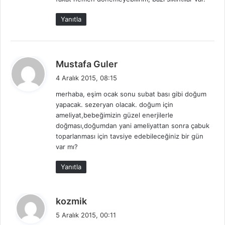
k
i
Yanıtla
:
d
Mustafa Guler
e
4 Aralık 2015, 08:15
d
merhaba, eşim ocak sonu subat bası gibi doğum
i
yapacak. sezeryan olacak. doğum için
k
ameliyat,bebeğimizin güzel enerjilerle
i
doğması,doğumdan yani ameliyattan sonra çabuk
:
toparlanması için tavsiye edebileceğiniz bir gün
var mı?
Yanıtla
d
kozmik
e
5 Aralık 2015, 00:11
d