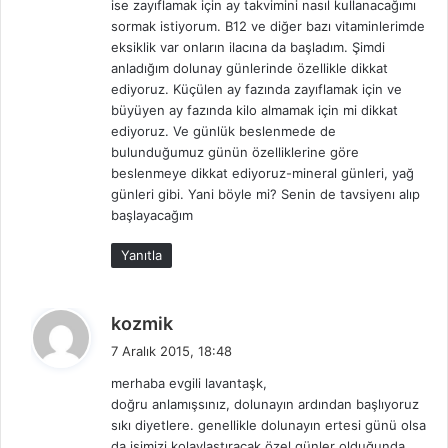
ise zayıflamak için ay takvimini nasıl kullanacağımı
sormak istiyorum. B12 ve diğer bazı vitaminlerimde
eksiklik var onların ilacına da başladım. Şimdi
anladığım dolunay günlerinde özellikle dikkat
ediyoruz. Küçülen ay fazında zayıflamak için ve
büyüyen ay fazında kilo almamak için mi dikkat
ediyoruz. Ve günlük beslenmede de
bulunduğumuz günün özelliklerine göre
beslenmeye dikkat ediyoruz-mineral günleri, yağ
günleri gibi. Yani böyle mi? Senin de tavsiyenı alıp
başlayacağım
Yanıtla
d
kozmik
e
7 Aralık 2015, 18:48
d
merhaba evgili lavantaşk,
i
doğru anlamışsınız, dolunayın ardından başlıyoruz
k
sıkı diyetlere. genellikle dolunayın ertesi günü olsa
i
da işimizi kolaylaştıracak özel günler olduğunda