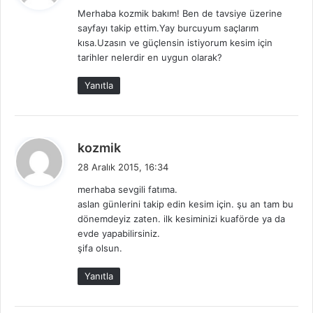
d
Merhaba kozmik bakım! Ben de tavsiye üzerine
i
sayfayı takip ettim.Yay burcuyum saçlarım
k
kısa.Uzasın ve güçlensin istiyorum kesim için
i
tarihler nelerdir en uygun olarak?
:
Yanıtla
d
kozmik
e
28 Aralık 2015, 16:34
d
merhaba sevgili fatıma.
i
aslan günlerini takip edin kesim için. şu an tam bu
k
dönemdeyiz zaten. ilk kesiminizi kuaförde ya da
i
evde yapabilirsiniz.
:
şifa olsun.
Yanıtla