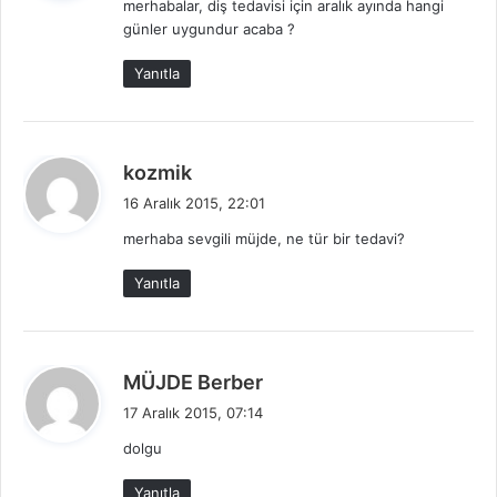
merhabalar, diş tedavisi için aralık ayında hangi
i
günler uygundur acaba ?
k
i
Yanıtla
:
d
kozmik
e
16 Aralık 2015, 22:01
d
merhaba sevgili müjde, ne tür bir tedavi?
i
k
Yanıtla
i
:
d
MÜJDE Berber
e
17 Aralık 2015, 07:14
d
dolgu
i
k
Yanıtla