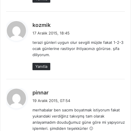
i
:
d
kozmik
e
17 Aralık 2015, 18:45
d
terazi günleri uygun olur sevgili müjde fakat 1-2-3
i
ocak günlerine rastlıyor ihtiyacınızı görürse. şifa
k
diliyorum.
i
:
Yanıtla
d
pinnar
e
19 Aralık 2015, 07:54
d
merhabalar ben sacımı boyatmak istiyorum fakat
i
yukarıdaki verdiğinz takvşmş tam olarak
k
anlayamadım douduğumuz güne göre mi yapıyoruz
i
işlemleri. şimdiden teşekkürler 🙂