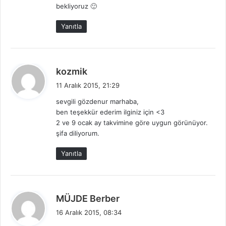
bekliyoruz 🙂
Yanıtla
d
kozmik
e
11 Aralık 2015, 21:29
d
sevgili gözdenur marhaba,
i
ben teşekkür ederim ilginiz için <3
k
2 ve 9 ocak ay takvimine göre uygun görünüyor.
i
şifa diliyorum.
:
Yanıtla
d
MÜJDE Berber
e
16 Aralık 2015, 08:34
d