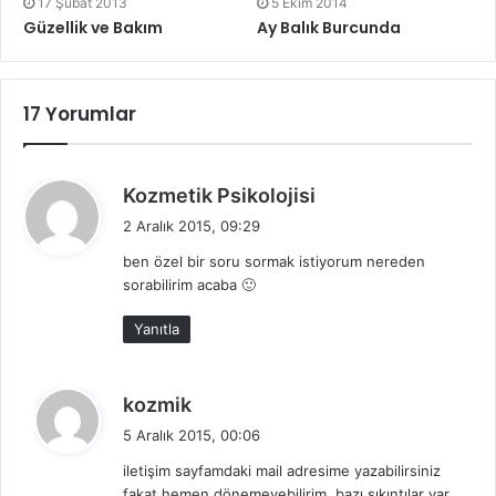
17 Şubat 2013
5 Ekim 2014
Güzellik ve Bakım
Ay Balık Burcunda
17 Yorumlar
d
Kozmetik Psikolojisi
e
2 Aralık 2015, 09:29
d
ben özel bir soru sormak istiyorum nereden
i
sorabilirim acaba 🙂
k
i
Yanıtla
:
d
kozmik
e
5 Aralık 2015, 00:06
d
iletişim sayfamdaki mail adresime yazabilirsiniz
i
fakat hemen dönemeyebilirim, bazı sıkıntılar var.