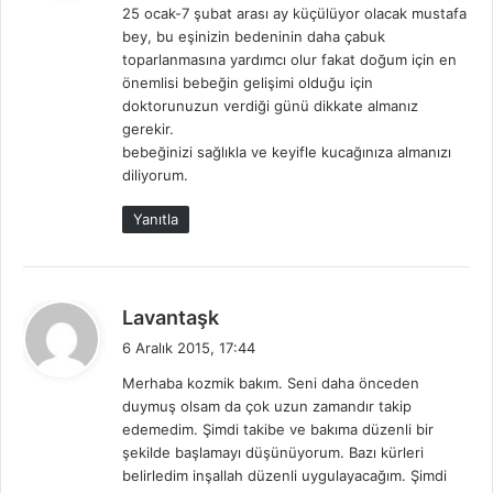
25 ocak-7 şubat arası ay küçülüyor olacak mustafa
i
bey, bu eşinizin bedeninin daha çabuk
k
toparlanmasına yardımcı olur fakat doğum için en
i
önemlisi bebeğin gelişimi olduğu için
:
doktorunuzun verdiği günü dikkate almanız
gerekir.
bebeğinizi sağlıkla ve keyifle kucağınıza almanızı
diliyorum.
Yanıtla
d
Lavantaşk
e
6 Aralık 2015, 17:44
d
Merhaba kozmik bakım. Seni daha önceden
i
duymuş olsam da çok uzun zamandır takip
k
edemedim. Şimdi takibe ve bakıma düzenli bir
i
şekilde başlamayı düşünüyorum. Bazı kürleri
:
belirledim inşallah düzenli uygulayacağım. Şimdi