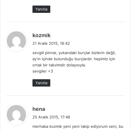
:
Yanıtla
d
kozmik
e
21 Aralık 2015, 18:42
d
sevgili pinnar, yukarıdaki burçlar bizlerin değil,
i
ay'ın içinde bulunduğu burçlardır. hepimiz için
k
ortak bir takvimdir dolayısıyla.
i
sevgiler <3
:
Yanıtla
d
hena
e
25 Aralık 2015, 17:46
d
merhaba kozmik yeni yeni takip ediyorum seni, bu
i