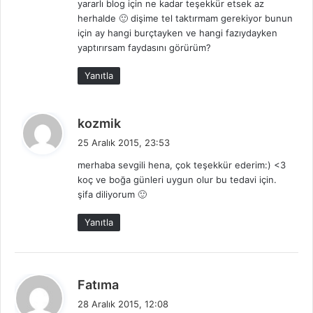
yararlı blog için ne kadar teşekkür etsek az
k
herhalde 🙂 dişime tel taktırmam gerekiyor bunun
i
için ay hangi burçtayken ve hangi fazıydayken
:
yaptırırsam faydasını görürüm?
Yanıtla
d
kozmik
e
25 Aralık 2015, 23:53
d
merhaba sevgili hena, çok teşekkür ederim:) <3
i
koç ve boğa günleri uygun olur bu tedavi için.
k
şifa diliyorum 🙂
i
:
Yanıtla
d
Fatıma
e
28 Aralık 2015, 12:08