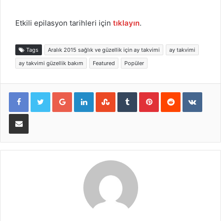
Etkili epilasyon tarihleri için
tıklayın
.
Tags
Aralık 2015 sağlık ve güzellik için ay takvimi
ay takvimi
ay takvimi güzellik bakım
Featured
Popüler
Google+
LinkedIn
StumbleUpon
Tumblr
Pinterest
Reddit
VKont
E-Posta ile paylaş