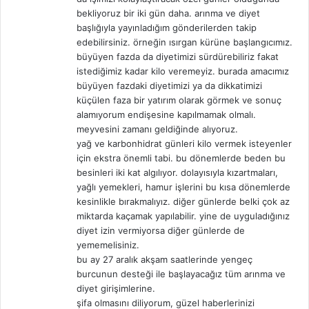
:
bekliyoruz bir iki gün daha. arınma ve diyet
başlığıyla yayınladığım gönderilerden takip
edebilirsiniz. örneğin ısırgan kürüne başlangıcımız.
büyüyen fazda da diyetimizi sürdürebiliriz fakat
istediğimiz kadar kilo veremeyiz. burada amacımız
büyüyen fazdaki diyetimizi ya da dikkatimizi
küçülen faza bir yatırım olarak görmek ve sonuç
alamıyorum endişesine kapılmamak olmalı.
meyvesini zamanı geldiğinde alıyoruz.
yağ ve karbonhidrat günleri kilo vermek isteyenler
için ekstra önemli tabi. bu dönemlerde beden bu
besinleri iki kat algılıyor. dolayısıyla kızartmaları,
yağlı yemekleri, hamur işlerini bu kısa dönemlerde
kesinlikle bırakmalıyız. diğer günlerde belki çok az
miktarda kaçamak yapılabilir. yine de uyguladığınız
diyet izin vermiyorsa diğer günlerde de
yememelisiniz.
bu ay 27 aralık akşam saatlerinde yengeç
burcunun desteği ile başlayacağız tüm arınma ve
diyet girişimlerine.
şifa olmasını diliyorum, güzel haberlerinizi