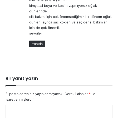
merhaba sevgili yağmur.
i
kimyasal boya ve kesim yapmıyoruz oğlak
k
günlerinde.
i
cilt bakımı için çok önemsediğimiz bir dönem oğlak
:
günleri. ayrıca saç kökleri ve saç derisi bakımları
için de çok önemli.
sevgiler
Yanıtla
Bir yanıt yazın
E-posta adresiniz yayınlanmayacak.
Gerekli alanlar
*
ile
işaretlenmişlerdir