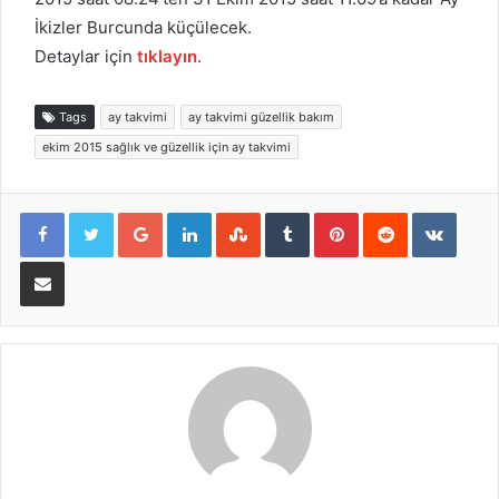
İkizler Burcunda küçülecek.
Detaylar için
tıklayın
.
Tags
ay takvimi
ay takvimi güzellik bakım
ekim 2015 sağlık ve güzellik için ay takvimi
Google+
LinkedIn
StumbleUpon
Tumblr
Pinterest
Reddit
VKont
E-Posta ile paylaş