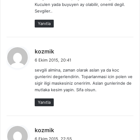
Kuculen yada buyuyen ay olabilir, onemli degil.
k
Sevgiler..
i
:
Yanıtla
d
kozmik
e
6 Ekim 2015, 20:41
d
sevgili almina, zaman olarak aslan ya da koc
i
gunlerini degerlendirin. Toparlanmasi icin polen ve
k
sigir iligi maskesiniz oneririm. Aslan gunlerinde de
i
mutlaka kesim yapin. Sifa olsun.
:
Yanıtla
d
kozmik
e
6 Ekim 2015, 22:55