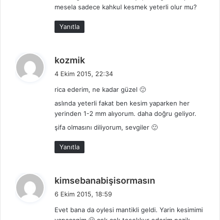
mesela sadece kahkul kesmek yeterli olur mu?
Yanıtla
d
kozmik
e
4 Ekim 2015, 22:34
d
rica ederim, ne kadar güzel 🙂
i
aslında yeterli fakat ben kesim yaparken her
k
yerinden 1-2 mm alıyorum. daha doğru geliyor.
i
:
şifa olmasını diliyorum, sevgiler 🙂
Yanıtla
d
kimsebanabişisormasın
e
6 Ekim 2015, 18:59
d
Evet bana da oylesi mantikli geldi. Yarin kesimimi
i