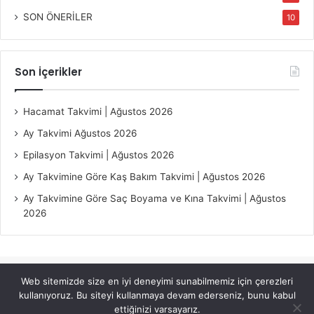
SON ÖNERİLER
10
Son İçerikler
Hacamat Takvimi | Ağustos 2026
Ay Takvimi Ağustos 2026
Epilasyon Takvimi | Ağustos 2026
Ay Takvimine Göre Kaş Bakım Takvimi | Ağustos 2026
Ay Takvimine Göre Saç Boyama ve Kına Takvimi | Ağustos
2026
Web sitemizde size en iyi deneyimi sunabilmemiz için çerezleri
© Copyright 2026, All Rights Reserved |
Jannah Theme by
kullanıyoruz. Bu siteyi kullanmaya devam ederseniz, bunu kabul
TieLabs
ettiğinizi varsayarız.