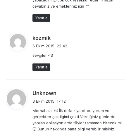
yapacagim 🙂 cok cok tesekkur ederim nazik
k
cevabiniz ve emekleriniz icin ^^
i
:
Yanıtla
d
kozmik
e
6 Ekim 2015, 22:42
d
sevgiler <3
i
k
Yanıtla
i
:
d
Unknown
e
3 Ekim 2015, 17:12
d
Merhabalar 🙂 İlk defa ziyaret ediyorum ve
i
gerçekten çok ilgimi çekti.Verdiğiniz günlerde
k
yapılan epilasyonlarda tüyler tamamen bitecek mi
i
🙂 Bunun hakkında bana bilgi verebilir misiniz