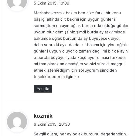
e
5 Ekim 2015, 10:09
d
Merhaba kozmik bakım ben size farklı bir konu
i
başlığı altında cilt bakımı için uygun günler i
k
sormuştum da ayın oğlak burcu nda olduğu günler
i
uygun olur demişsiniz şimdi burda ay takviminde
:
baktımda oğlak burcun da ay büyüyecek diyor
daha sonra ki aylarda da cilt bakımı için yine oğlak
günler i uygun oluyor o zaman değil mi bir de ayın
o burçta büyüyor yada küçülüyor olması farkeder
mi tam olarak anlamadığım ve sizi sürekli meşgul
etmek istemediğim için soruyorum şimdiden
teşekkür ederim ilginize
Yanıtla
d
kozmik
e
6 Ekim 2015, 20:30
d
Sevgili dilara, her ay oglak burcunu degerlendirin.
i