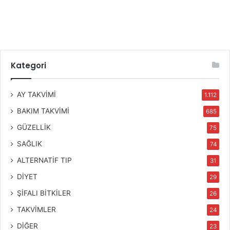
Kategori
AY TAKVİMİ
1.112
BAKIM TAKVİMİ
685
GÜZELLİK
75
SAĞLIK
74
ALTERNATİF TIP
31
DİYET
29
ŞİFALI BİTKİLER
26
TAKVİMLER
24
DİĞER
23