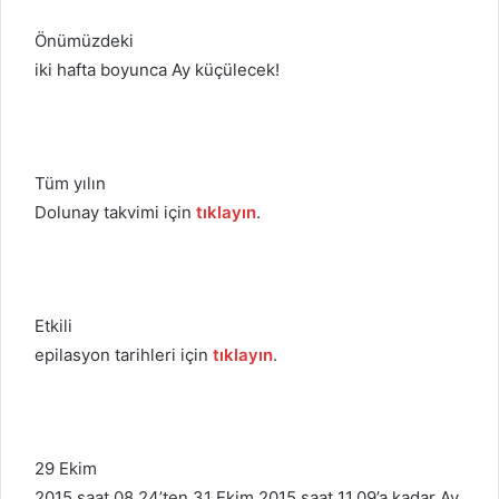
Önümüzdeki
iki hafta boyunca Ay küçülecek!
Tüm yılın
Dolunay takvimi için
tıklayın
.
Etkili
epilasyon tarihleri için
tıklayın
.
29 Ekim
2015 saat 08.24’ten 31 Ekim 2015 saat 11.09’a kadar Ay