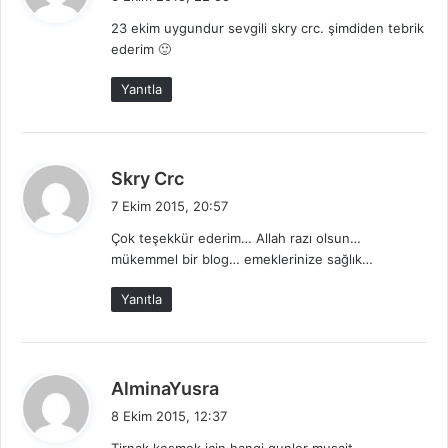
d
23 ekim uygundur sevgili skry crc. şimdiden tebrik
i
ederim 🙂
k
i
Yanıtla
:
d
Skry Crc
e
7 Ekim 2015, 20:57
d
Çok teşekkür ederim… Allah razı olsun…
i
mükemmel bir blog… emeklerinize sağlık…
k
i
Yanıtla
:
d
AlminaYusra
e
8 Ekim 2015, 12:37
d