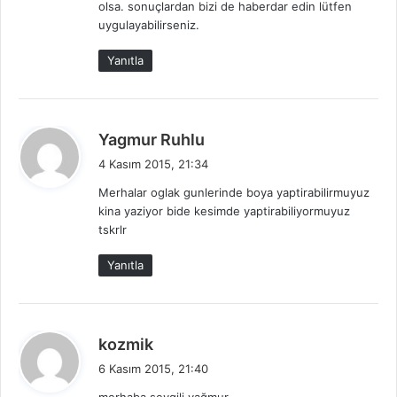
olsa. sonuçlardan bizi de haberdar edin lütfen
uygulayabilirseniz.
Yanıtla
d
Yagmur Ruhlu
e
4 Kasım 2015, 21:34
d
Merhalar oglak gunlerinde boya yaptirabilirmuyuz
i
kina yaziyor bide kesimde yaptirabiliyormuyuz
k
tskrlr
i
:
Yanıtla
d
kozmik
e
6 Kasım 2015, 21:40
d