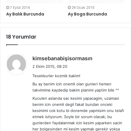
7 Eylül 2014
26 Ocak 2015
Ay Balık Burcunda
Ay Boga Burcunda
18 Yorumlar
d
kimsebanabişisormasın
e
2 Ekim 2015, 08:20
d
Tesekkurler kozmik bakim!
i
Bu ay benim icin onemli olan gunleri hemen
k
takvimime kaydedip bakim planimi yaptim bile ^^
i
:
Kuculen aslanda sac kesimi yapacagim, uzamasi
benim icin onemli degil fakat bundan onceki
kesimimi cok kotu bi donemde yapmisim onu telafi
etmek istiyorum. Soyle bir sorum olacak; bu
gunlerden faydalanmak icin kesim yaparken sacin
her bolgesinden mi kesim yapmak gerekir yoksa