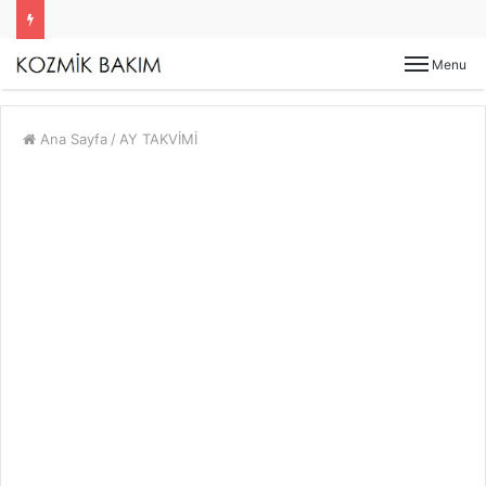
Menu
Ana Sayfa
/
AY TAKVİMİ