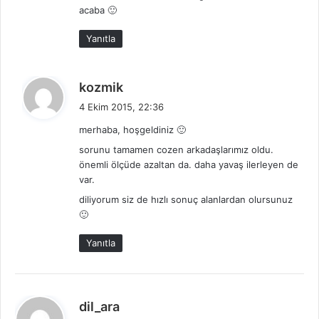
:
acaba 🙂
Yanıtla
d
kozmik
e
4 Ekim 2015, 22:36
d
merhaba, hoşgeldiniz 🙂
i
sorunu tamamen cozen arkadaşlarımız oldu.
k
önemli ölçüde azaltan da. daha yavaş ilerleyen de
i
var.
:
diliyorum siz de hızlı sonuç alanlardan olursunuz
🙂
Yanıtla
d
dil_ara