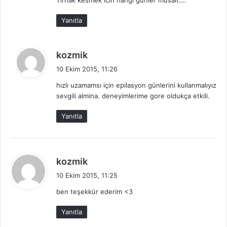
Tirnak kesmek icin hangi gunler musait….
i
k
Yanıtla
i
:
d
kozmik
e
10 Ekim 2015, 11:26
d
hızlı uzamamsı için epilasyon günlerini kullanmalıyız
i
sevgili almina. deneyimlerime gore oldukça etkili.
k
i
Yanıtla
:
d
kozmik
e
10 Ekim 2015, 11:25
d
ben teşekkür ederim <3
i
k
Yanıtla
i