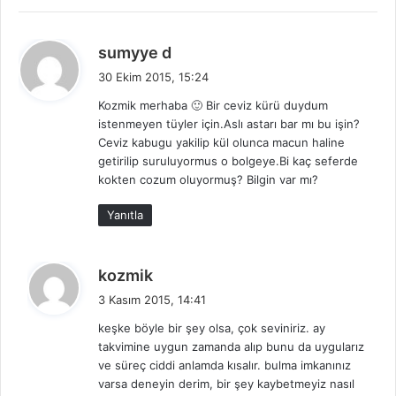
:
d
sumyye d
e
30 Ekim 2015, 15:24
d
Kozmik merhaba 🙂 Bir ceviz kürü duydum
i
istenmeyen tüyler için.Aslı astarı bar mı bu işin?
k
Ceviz kabugu yakilip kül olunca macun haline
i
getirilip suruluyormus o bolgeye.Bi kaç seferde
:
kokten cozum oluyormuş? Bilgin var mı?
Yanıtla
d
kozmik
e
3 Kasım 2015, 14:41
d
keşke böyle bir şey olsa, çok seviniriz. ay
i
takvimine uygun zamanda alıp bunu da uygularız
k
ve süreç ciddi anlamda kısalır. bulma imkanınız
i
varsa deneyin derim, bir şey kaybetmeyiz nasıl
: