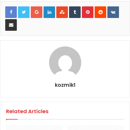
Google+
LinkedIn
StumbleUpon
Tumblr
Pinterest
Reddit
VKont
E-Posta ile paylaş
kozmik1
Related Articles