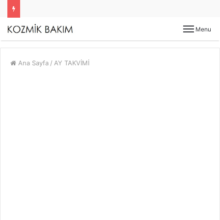
Menu
Ana Sayfa
/
AY TAKVİMİ