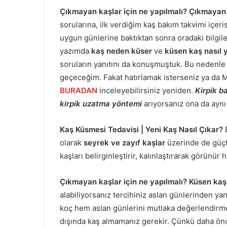
Çıkmayan kaşlar için ne yapılmalı?
Çıkmayan 
sorularına, ilk verdiğim kaş bakım takvimi içer
uygun günlerine baktıktan sonra oradaki bilgil
yazımda
kaş neden küser
ve
küsen kaş nasıl 
soruların yanıtını da konuşmuştuk. Bu nedenl
geçeceğim. Fakat hatırlamak isterseniz ya da M
BURADAN
inceleyebilirsiniz yeniden.
Kirpik b
kirpik uzatma yöntemi
arıyorsanız ona da aynı 
Kaş Küsmesi Tedavisi | Yeni Kaş Nasıl Çıkar?
olarak
seyrek ve zayıf kaşlar
üzerinde de güçlen
kaşları belirginleştirir, kalınlaştırarak görünür h
Çıkmayan kaşlar için ne yapılmalı? Küsen kaş
alabiliyorsanız tercihiniz aslan günlerinden yan
koç hem aslan günlerini mutlaka değerlendirm
dışında kaş almamanız gerekir. Çünkü daha önc