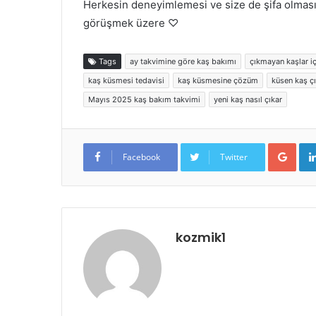
Herkesin deneyimlemesi ve size de şifa olması
görüşmek üzere ♡
Tags
ay takvimine göre kaş bakımı
çıkmayan kaşlar iç
kaş küsmesi tedavisi
kaş küsmesine çözüm
küsen kaş ç
Mayıs 2025 kaş bakım takvimi
yeni kaş nasıl çıkar
Goo
Facebook
Twitter
kozmik1