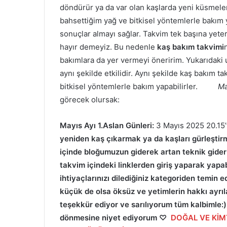
döndürür ya da var olan kaşlarda yeni küsmel
bahsettiğim yağ ve bitkisel yöntemlerle bakım y
sonuçlar almayı sağlar. Takvim tek başına yeterl
hayır demeyiz. Bu nedenle
kaş bakım takvimi
bakımlara da yer vermeyi öneririm. Yukarıdak
aynı şekilde etkilidir. Aynı şekilde kaş bakım tak
bitkisel yöntemlerle bakım yapabilirler.
Ma
görecek olursak:
Mayıs Ayı 1.Aslan Günleri:
3 Mayıs 2025 20.15’
yeniden kaş çıkarmak ya da kaşları gürleştirme
içinde bloğumuzun giderek artan teknik giderle
takvim içindeki linklerden giriş yaparak yapab
ihtiyaçlarınızı dilediğiniz kategoriden temin e
küçük de olsa öksüz ve yetimlerin hakkı ayrıl
teşekkür ediyor ve sarılıyorum tüm kalbimle:) 
dönmesine niyet ediyorum
♡
DOĞAL VE Kİ