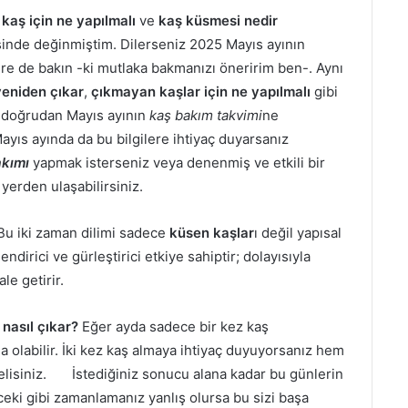
kaş için ne yapılmalı
ve
kaş küsmesi nedir
isinde değinmiştim. Dilerseniz 2025 Mayıs ayının
ere de bakın -ki mutlaka bakmanızı öneririm ben-. Aynı
yeniden çıkar
,
çıkmayan kaşlar için ne yapılmalı
gibi
e doğrudan Mayıs ayının
kaş bakım takvimi
ne
ayıs ayında da bu bilgilere ihtiyaç duyarsanız
akımı
yapmak isterseniz veya denenmiş ve etkili bir
yerden ulaşabilirsiniz.
Bu iki zaman dilimi sadece
küsen kaşlar
ı değil yapısal
dirici ve gürleştirici etkiye sahiptir; dolayısıyla
ale getirir.
 nasıl çıkar?
Eğer ayda sadece bir kez kaş
a olabilir. İki kez kaş almaya ihtiyaç duyuyorsanız hem
elisiniz. İstediğiniz sonucu alana kadar bu günlerin
eki gibi zamanlamanız yanlış olursa bu sizi başa