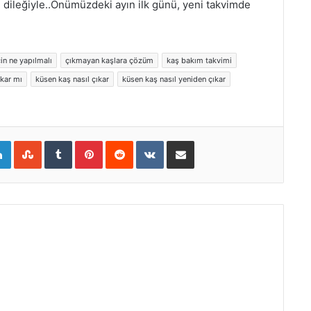
 dileğiyle..Önümüzdeki ayın ilk günü, yeni takvimde
in ne yapılmalı
çıkmayan kaşlara çözüm
kaş bakım takvimi
ıkar mı
küsen kaş nasıl çıkar
küsen kaş nasıl yeniden çıkar
gle+
LinkedIn
StumbleUpon
Tumblr
Pinterest
Reddit
VKontakte
E-Posta ile paylaş