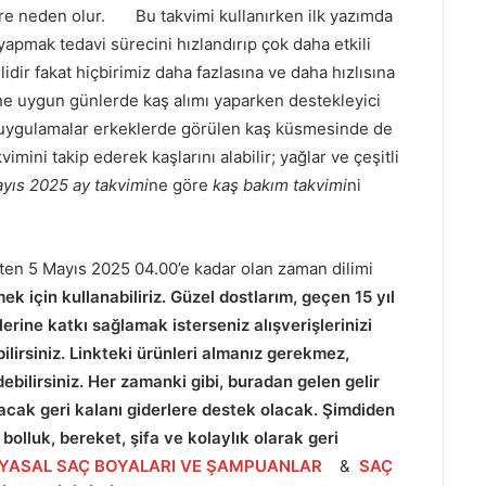
ere neden olur. Bu takvimi kullanırken ilk yazımda
apmak tedavi sürecini hızlandırıp çok daha etkili
idir fakat hiçbirimiz daha fazlasına ve daha hızlısına
ne uygun günlerde kaş alımı yaparken destekleyici
i uygulamalar erkeklerde görülen kaş küsmesinde de
vimini takip ederek kaşlarını alabilir; yağlar ve çeşitli
yıs 2025 ay takvimi
ne göre
kaş bakım takvimi
ni
ten 5 Mayıs 2025 04.00’e kadar olan zaman dilimi
k için kullanabiliriz.
Güzel dostlarım, geçen 15 yıl
rine katkı sağlamak isterseniz alışverişlerinizi
ilirsiniz. Linkteki ürünleri almanız gerekmez,
debilirsiniz. Her zamanki gibi, buradan gelen gelir
acak geri kalanı giderlere destek olacak. Şimdiden
bolluk, bereket, şifa ve kolaylık olarak geri
MYASAL SAÇ BOYALARI VE ŞAMPUANLAR
&
SAÇ