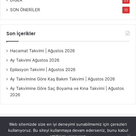
DİĞER
23
SON ÖNERİLER
10
Son İçerikler
Hacamat Takvimi | Ağustos 2026
Ay Takvimi Ağustos 2026
Epilasyon Takvimi | Ağustos 2026
Ay Takvimine Göre Kaş Bakım Takvimi | Ağustos 2026
Ay Takvimine Göre Saç Boyama ve Kına Takvimi | Ağustos
2026
Web sitemizde size en iyi deneyimi sunabilmemiz için çerezleri
© Copyright 2026, All Rights Reserved |
Jannah Theme by
kullanıyoruz. Bu siteyi kullanmaya devam ederseniz, bunu kabul
TieLabs