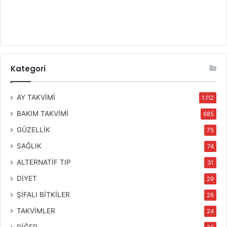
Kategori
AY TAKVİMİ
1.112
BAKIM TAKVİMİ
685
GÜZELLİK
75
SAĞLIK
74
ALTERNATİF TIP
31
DİYET
29
ŞİFALI BİTKİLER
26
TAKVİMLER
24