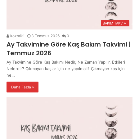
BAKIM TAKVİMİ
kozmik1
3 Temmuz 2026
0
Ay Takvimine Göre Kaş Bakım Takvimi |
Temmuz 2026
Ay Takvimine Göre Kaş Bakımı Nedir, Ne Zaman Yapılır, Etkileri
Nelerdir? Çıkmayan kaşlar için ne yapılmalı? Çıkmayan kaş için
ne…
Daha Fazla »