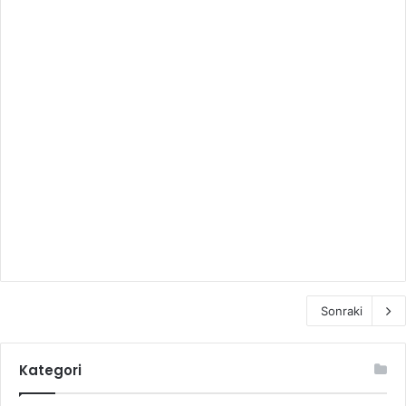
Sonraki
Kategori