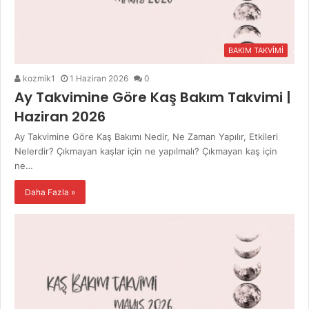
BAKIM TAKVİMİ
kozmik1
1 Haziran 2026
0
Ay Takvimine Göre Kaş Bakım Takvimi |
Haziran 2026
Ay Takvimine Göre Kaş Bakımı Nedir, Ne Zaman Yapılır, Etkileri
Nelerdir? Çıkmayan kaşlar için ne yapılmalı? Çıkmayan kaş için
ne…
Daha Fazla »