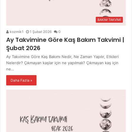
BAKIM TAKVİMİ
kozmik1
1 Şubat 2026
0
Ay Takvimine Göre Kaş Bakım Takvimi |
Şubat 2026
Ay Takvimine Göre Kaş Bakımı Nedir, Ne Zaman Yapılır, Etkileri
Nelerdir? Çıkmayan kaşlar için ne yapılmalı? Çıkmayan kaş için
ne…
Daha Fazla »