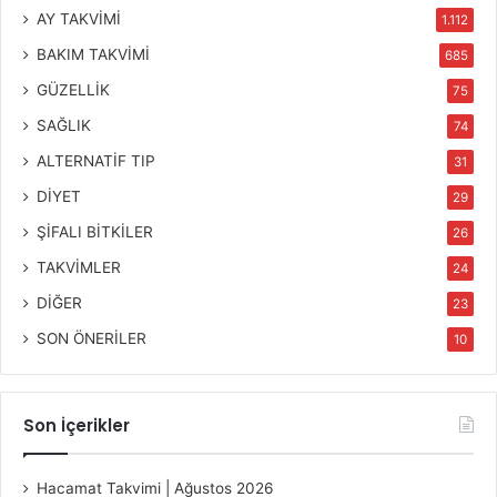
AY TAKVİMİ
1.112
BAKIM TAKVİMİ
685
GÜZELLİK
75
SAĞLIK
74
ALTERNATİF TIP
31
DİYET
29
ŞİFALI BİTKİLER
26
TAKVİMLER
24
DİĞER
23
SON ÖNERİLER
10
Son İçerikler
Hacamat Takvimi | Ağustos 2026