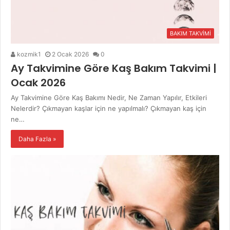
BAKIM TAKVİMİ
kozmik1
2 Ocak 2026
0
Ay Takvimine Göre Kaş Bakım Takvimi |
Ocak 2026
Ay Takvimine Göre Kaş Bakımı Nedir, Ne Zaman Yapılır, Etkileri
Nelerdir? Çıkmayan kaşlar için ne yapılmalı? Çıkmayan kaş için
ne…
Daha Fazla »