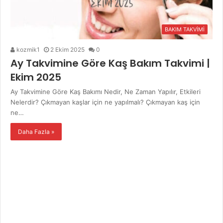
BAKIM TAKVİMİ
kozmik1
2 Ekim 2025
0
Ay Takvimine Göre Kaş Bakım Takvimi |
Ekim 2025
Ay Takvimine Göre Kaş Bakımı Nedir, Ne Zaman Yapılır, Etkileri
Nelerdir? Çıkmayan kaşlar için ne yapılmalı? Çıkmayan kaş için
ne…
Daha Fazla »