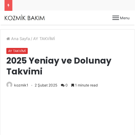
Menu
Ana Sayfa
/
AY TAKVİMİ
AY TAKVİMİ
2025 Yeniay ve Dolunay
Takvimi
kozmik1
2 Şubat 2025
0
1 minute read