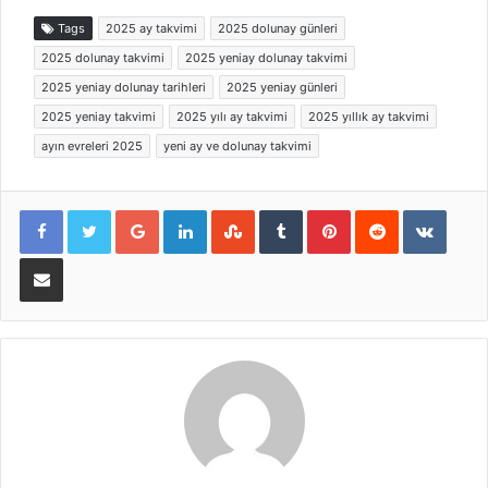
Tags
2025 ay takvimi
2025 dolunay günleri
2025 dolunay takvimi
2025 yeniay dolunay takvimi
2025 yeniay dolunay tarihleri
2025 yeniay günleri
2025 yeniay takvimi
2025 yılı ay takvimi
2025 yıllık ay takvimi
ayın evreleri 2025
yeni ay ve dolunay takvimi
Google+
LinkedIn
StumbleUpon
Tumblr
Pinterest
Reddit
VKont
E-Posta ile paylaş