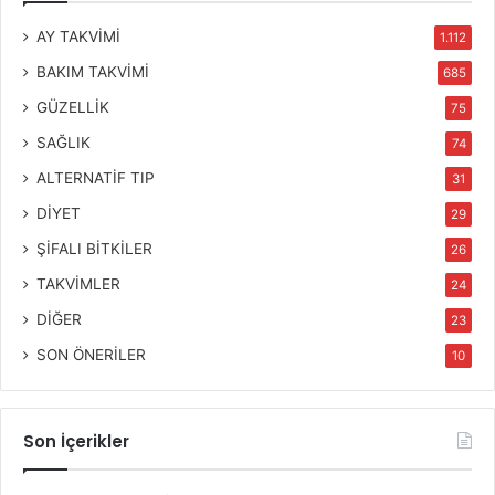
AY TAKVİMİ
1.112
BAKIM TAKVİMİ
685
GÜZELLİK
75
SAĞLIK
74
ALTERNATİF TIP
31
DİYET
29
ŞİFALI BİTKİLER
26
TAKVİMLER
24
DİĞER
23
SON ÖNERİLER
10
Son İçerikler