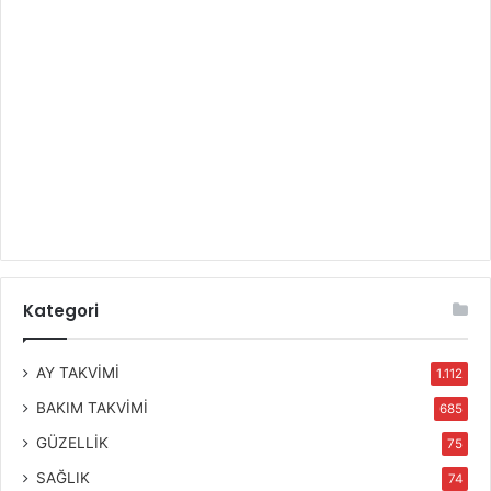
Kategori
AY TAKVİMİ
1.112
BAKIM TAKVİMİ
685
GÜZELLİK
75
SAĞLIK
74