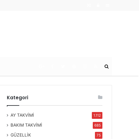
Random
Log
Sidebar
Article
In
Ara
Kategori
AY TAKVİMİ
1.112
BAKIM TAKVİMİ
685
GÜZELLİK
75