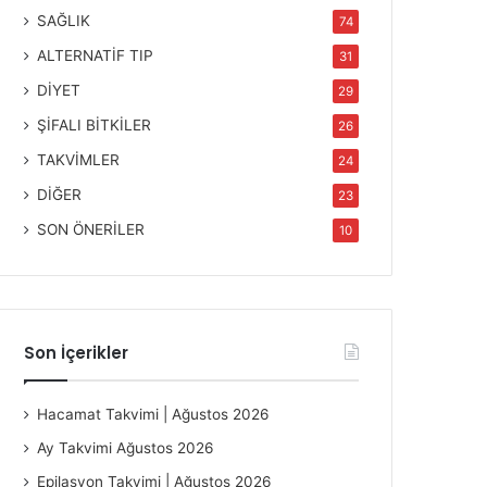
SAĞLIK
74
ALTERNATİF TIP
31
DİYET
29
ŞİFALI BİTKİLER
26
TAKVİMLER
24
DİĞER
23
SON ÖNERİLER
10
Son İçerikler
Hacamat Takvimi | Ağustos 2026
Ay Takvimi Ağustos 2026
Epilasyon Takvimi | Ağustos 2026