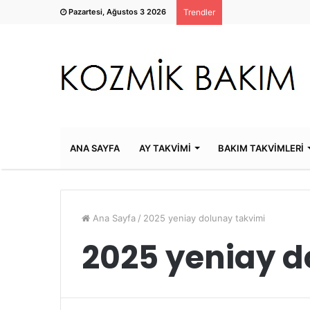
Pazartesi, Ağustos 3 2026
Trendler
ANA SAYFA
AY TAKVİMİ
BAKIM TAKVİMLERİ
Ana Sayfa
/
2025 yeniay dolunay takvimi
2025 yeniay d