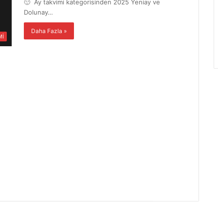
🙂 Ay takvimi kategorisinden 2025 Yeniay ve
Dolunay…
Daha Fazla »
Mİ