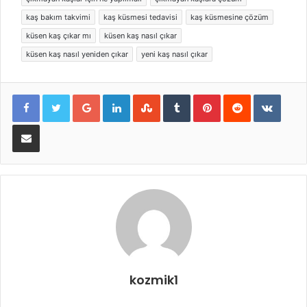
kaş bakım takvimi
kaş küsmesi tedavisi
kaş küsmesine çözüm
küsen kaş çıkar mı
küsen kaş nasıl çıkar
küsen kaş nasıl yeniden çıkar
yeni kaş nasıl çıkar
Google+
LinkedIn
StumbleUpon
Tumblr
Pinterest
Reddit
VKont
E-Posta ile paylaş
kozmik1