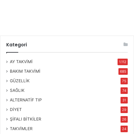
Kategori
AY TAKVİMİ
1.112
BAKIM TAKVİMİ
685
GÜZELLİK
75
SAĞLIK
74
ALTERNATİF TIP
31
DİYET
29
ŞİFALI BİTKİLER
26
TAKVİMLER
24