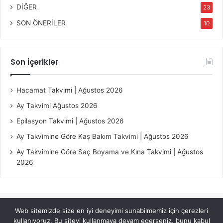
DİĞER
23
SON ÖNERİLER
10
Son İçerikler
Hacamat Takvimi | Ağustos 2026
Ay Takvimi Ağustos 2026
Epilasyon Takvimi | Ağustos 2026
Ay Takvimine Göre Kaş Bakım Takvimi | Ağustos 2026
Ay Takvimine Göre Saç Boyama ve Kına Takvimi | Ağustos
2026
Web sitemizde size en iyi deneyimi sunabilmemiz için çerezleri
© Copyright 2026, All Rights Reserved |
Jannah Theme by
kullanıyoruz. Bu siteyi kullanmaya devam ederseniz, bunu kabul