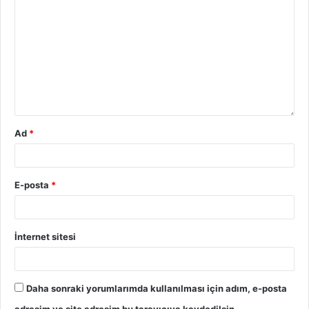
Ad
*
E-posta
*
İnternet sitesi
Daha sonraki yorumlarımda kullanılması için adım, e-posta
adresim ve site adresim bu tarayıcıya kaydedilsin.