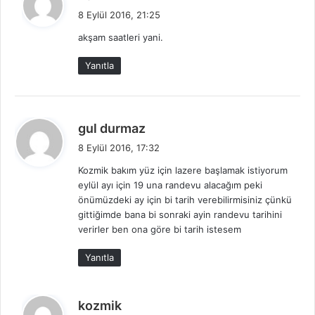
e
8 Eylül 2016, 21:25
d
akşam saatleri yani.
i
k
Yanıtla
i
:
d
gul durmaz
e
8 Eylül 2016, 17:32
d
Kozmik bakım yüz için lazere başlamak istiyorum
i
eylül ayı için 19 una randevu alacağım peki
k
önümüzdeki ay için bi tarih verebilirmisiniz çünkü
i
gittiğimde bana bi sonraki ayin randevu tarihini
:
verirler ben ona göre bi tarih istesem
Yanıtla
d
kozmik