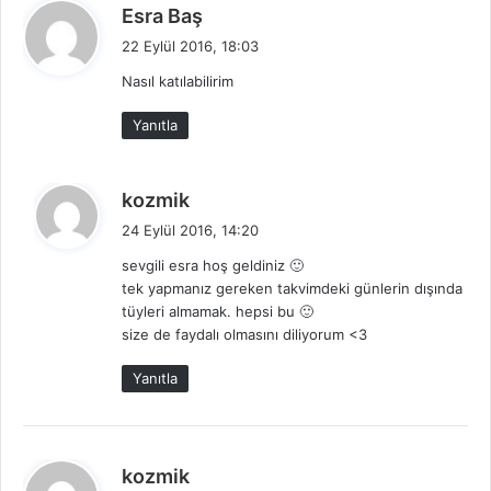
d
Esra Baş
e
22 Eylül 2016, 18:03
d
Nasıl katılabilirim
i
k
Yanıtla
i
:
d
kozmik
e
24 Eylül 2016, 14:20
d
sevgili esra hoş geldiniz 🙂
i
tek yapmanız gereken takvimdeki günlerin dışında
k
tüyleri almamak. hepsi bu 🙂
i
size de faydalı olmasını diliyorum <3
:
Yanıtla
d
kozmik