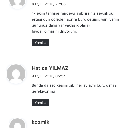
e
8 Eylül 2016, 22:06
d
17 ekim tarihine randevu alabilirsiniz sevgili gul.
i
ertesi gün öğleden sonra burç değişir. yani yarım
k
gününüz daha var yaklaşık olarak.
i
faydalı olmasını diliyorum.
:
Yanıtla
d
Hatice YILMAZ
e
9 Eylül 2016, 05:54
d
Bunda da saç kesimi gibi her ay aynı burç olması
i
gerekiyor mu
k
i
Yanıtla
:
d
kozmik
e