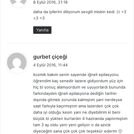
8 Eylül 2016, 21:18
d
daha da iyilerini diliyorum sevgili miskin kedi :)) <3
i
<3 <3
k
i
Yanıtla
:
d
gurbet çiçeği
e
4 Eylül 2016, 11:44
d
kozmik bakım senin sayende iğneli epilasyonu
i
öğrendim kaç senedir lazere gidiyordum yüz için
k
hiç bi sonuç alamıyordum ve uyuyorlardı bununda
i
farkındaydım iğneli epilasyona dediğin tarihin
:
dışında gitmek zorunda kalmıştım yani nerdeyse
saat farkıyla kaçırmıştım ama lazerden çok çok
daha iyi olduğu kesin yani ne diyebilirim ki beni
büyük bi yükten kurtardın 4 haziranda yaptırmıştım
tam 3 ay oldu yeni yeni geliyor o da azıcık
diyeceğim sana çok çok çok teşekkür ederim 🙂