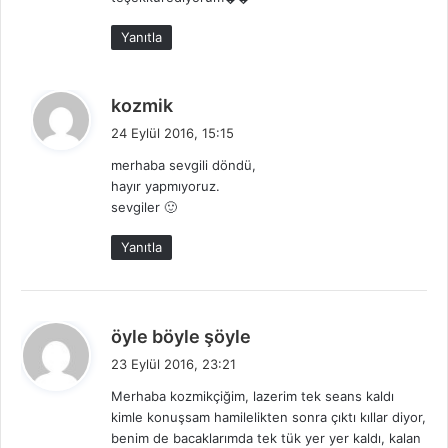
i
:
Yanıtla
d
kozmik
e
24 Eylül 2016, 15:15
d
merhaba sevgili döndü,
i
hayır yapmıyoruz.
k
sevgiler 🙂
i
:
Yanıtla
d
öyle böyle şöyle
e
23 Eylül 2016, 23:21
d
Merhaba kozmikçiğim, lazerim tek seans kaldı
i
kimle konuşsam hamilelikten sonra çıktı kıllar diyor,
k
benim de bacaklarımda tek tük yer yer kaldı, kalan
i