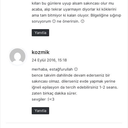
kılları bu günlere uyup alsam sakıncası olur mu
:
acaba, alıp tekrar uyarmayın diyorlar kıl köklerini
ama tam bitmiyor ki kalan oluyor. Bilgeliğine sığınıp
soruyorum 🙂 ne önerirsin. 🙁
Yanıtla
d
kozmik
e
24 Eylül 2016, 15:18
d
merhaba, estağfurullah 🙂
i
bence takvim dahilinde devam ederseniz bir
k
sakıncası olmaz. dilerseniz evde yapmak yerine
i
iğneli epilasyon da tercih edebilirsiniz 1-2 seans.
:
zaten birkaç dakika sürer.
sevgiler :)<3
Yanıtla