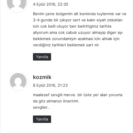
e
4 Eylül 2016, 22:35
d
Benim çene bolgemin alt kısmında tuylenme var ve
i
3-4 gunde bir çıkıyor sert ve kalın siyah oldukları
k
icin cok belli oluyor ben belirttiginiz tarihte
i
aliyorum ama cok cabuk uzuyor almayip diger ayı
:
beklemek zorundamiyin azalmasi icin almak için
verdiğiniz tarihleri beklemek sart mi
Yanıtla
d
kozmik
e
8 Eylül 2016, 21:23
d
maalesef sevgili merve. bir üste yer alan yoruma
i
da göz atmanızı öneririm.
k
sevgiler..
i
:
Yanıtla