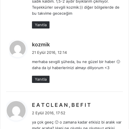
sadık kaldım. 1,5-2 aydır bıyıklarım çıkmıyor.
k
Teşekkürler sevgili kozmik:)) diğer bölgelerde de
i
bu takvime gececeğim
:
Yanıtla
d
kozmik
e
21 Eylül 2016, 12:14
d
merhaba sevgili şüheda, bu ne güzel bir haber 🙂
i
daha da iyi haberlerinizi almayı diliyorum <3
k
i
Yanıtla
:
d
E A T C L E A N , B E F I T
e
2 Eylül 2016, 17:52
d
ya çok geeç 🙁 o zamana kadar etkisiz bi aralık var
i
mıdır acaba? Hani ne olumlu ne olumsuz etkisi