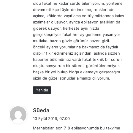
oldu fakat ne kadar sürdü bilemiyorum. yönteme
i
devam ettikçe tüylerde incelme, renklerinde
:
açılma, köklerde zayıflama ve tüy miktarında kalıcı
azalmalar oluşuyor. ayrıca epilasyon aralıkları da
giderek uzuyor. herkeste aynı hızda
gerçekleşmiyor fakat her ay gerileme yaşanıyor
mutlaka. bazen gözle görünür bazen gizil.
önceki ayların yorumlarına bakmanız da faydalı
olabilir fikir edinmeniz açısından. aslında sizden
haberler bölümümüz vardı fakat teknik bir sorun
oluştu sanıyorum bir süredir görüntülenemiyor.
başka bir yol bulup bloğa eklemeye çalışacağım.
sizin de güzel sonuçlar almanızı diliyorum.
Yanıtla
d
Süeda
e
13 Eylül 2016, 07:00
d
Merhabalar, son 7-8 epilasyonumda bu takvime
i