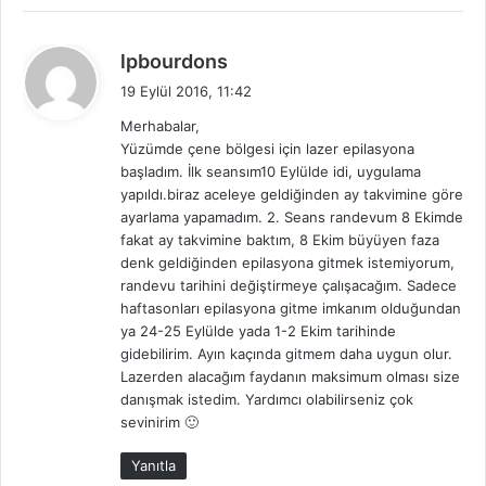
d
lpbourdons
e
19 Eylül 2016, 11:42
d
Merhabalar,
i
Yüzümde çene bölgesi için lazer epilasyona
k
başladım. İlk seansım10 Eylülde idi, uygulama
i
yapıldı.biraz aceleye geldiğinden ay takvimine göre
:
ayarlama yapamadım. 2. Seans randevum 8 Ekimde
fakat ay takvimine baktım, 8 Ekim büyüyen faza
denk geldiğinden epilasyona gitmek istemiyorum,
randevu tarihini değiştirmeye çalışacağım. Sadece
haftasonları epilasyona gitme imkanım olduğundan
ya 24-25 Eylülde yada 1-2 Ekim tarihinde
gidebilirim. Ayın kaçında gitmem daha uygun olur.
Lazerden alacağım faydanın maksimum olması size
danışmak istedim. Yardımcı olabilirseniz çok
sevinirim 🙂
Yanıtla