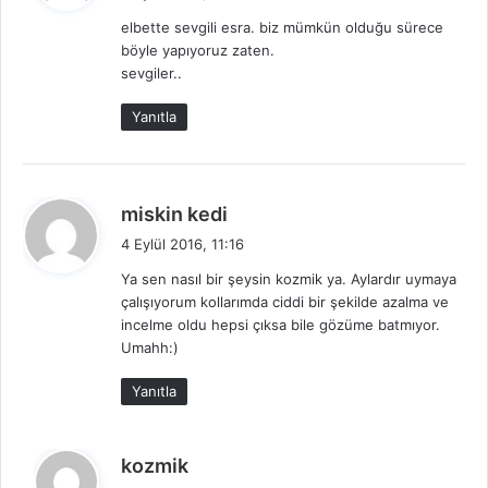
d
elbette sevgili esra. biz mümkün olduğu sürece
i
böyle yapıyoruz zaten.
k
sevgiler..
i
:
Yanıtla
d
miskin kedi
e
4 Eylül 2016, 11:16
d
Ya sen nasıl bir şeysin kozmik ya. Aylardır uymaya
i
çalışıyorum kollarımda ciddi bir şekilde azalma ve
k
incelme oldu hepsi çıksa bile gözüme batmıyor.
i
Umahh:)
:
Yanıtla
d
kozmik
e