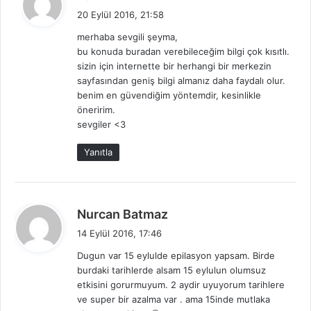
e
20 Eylül 2016, 21:58
d
merhaba sevgili şeyma,
i
bu konuda buradan verebileceğim bilgi çok kısıtlı.
k
sizin için internette bir herhangi bir merkezin
i
sayfasından geniş bilgi almanız daha faydalı olur.
:
benim en güvendiğim yöntemdir, kesinlikle
öneririm.
sevgiler <3
Yanıtla
d
Nurcan Batmaz
e
14 Eylül 2016, 17:46
d
Dugun var 15 eylulde epilasyon yapsam. Birde
i
burdaki tarihlerde alsam 15 eylulun olumsuz
k
etkisini gorurmuyum. 2 aydir uyuyorum tarihlere
i
ve super bir azalma var . ama 15inde mutlaka
: