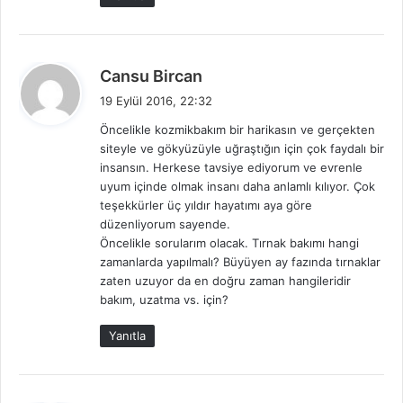
i
:
d
Cansu Bircan
e
19 Eylül 2016, 22:32
d
Öncelikle kozmikbakım bir harikasın ve gerçekten
i
siteyle ve gökyüzüyle uğraştığın için çok faydalı bir
k
insansın. Herkese tavsiye ediyorum ve evrenle
i
uyum içinde olmak insanı daha anlamlı kılıyor. Çok
:
teşekkürler üç yıldır hayatımı aya göre
düzenliyorum sayende.
Öncelikle sorularım olacak. Tırnak bakımı hangi
zamanlarda yapılmalı? Büyüyen ay fazında tırnaklar
zaten uzuyor da en doğru zaman hangileridir
bakım, uzatma vs. için?
Yanıtla