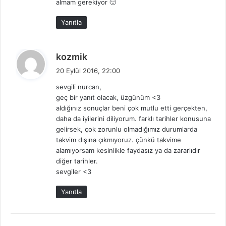
almam gerekiyor 🙁
Yanıtla
d
kozmik
e
20 Eylül 2016, 22:00
d
sevgili nurcan,
i
geç bir yanıt olacak, üzgünüm <3
k
aldığınız sonuçlar beni çok mutlu etti gerçekten,
i
daha da iyilerini diliyorum. farklı tarihler konusuna
:
gelirsek, çok zorunlu olmadığımız durumlarda
takvim dışına çıkmıyoruz. çünkü takvime
alamıyorsam kesinlikle faydasız ya da zararlıdır
diğer tarihler.
sevgiler <3
Yanıtla