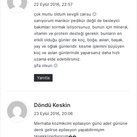
e
22 Eylül 2016, 22:57
d
çok mutlu oldum sevgili cansu 🙂
i
sanıyorum manikür pedikür değil de besleyici
k
bakımları sormak istiyorsunuz. bunun için mineral,
i
vitamin ve protein desteği gerekir. bunların en
:
etkili olduğu günler de koç, boğa, aslan, başak,
yay ve oğlak günleridir. kesme işlemini büyüyen
koç ve aslan günlerinde yaparsanız daha hızlı
uzama elde edebilirsiniz.
şifa olsun 🙂
Yanıtla
d
Döndü Keskin
e
23 Eylül 2016, 20:06
d
Merhaba kozmikcim epilasyon günü adet gününe
i
denk gelirse epilasyon yapabilirmiyim
k
teşekkürediyorum��