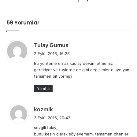
59 Yorumlar
d
Tulay Gumus
e
2 Eylül 2016, 16:28
d
Bu yonteme en az kac ay devam etmemiz
i
gerekiyor ve tuylerde ne gibi degisimler oluyo yani
k
tamamen bitiyormu?
i
:
Yanıtla
d
kozmik
e
3 Eylül 2016, 20:43
d
sevgili tulay,
i
bunu kesin olarak söyleyemem. tamamen bitenler
k