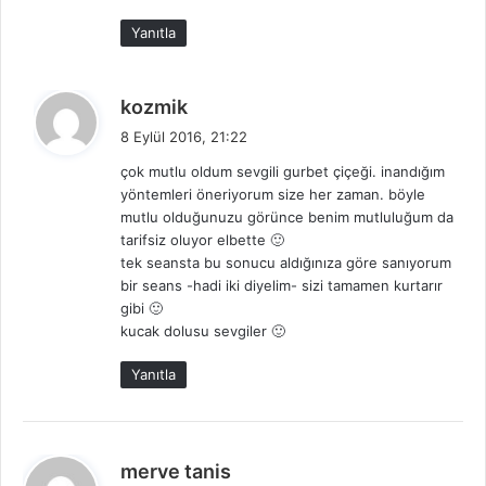
Yanıtla
d
kozmik
e
8 Eylül 2016, 21:22
d
çok mutlu oldum sevgili gurbet çiçeği. inandığım
i
yöntemleri öneriyorum size her zaman. böyle
k
mutlu olduğunuzu görünce benim mutluluğum da
i
tarifsiz oluyor elbette 🙂
:
tek seansta bu sonucu aldığınıza göre sanıyorum
bir seans -hadi iki diyelim- sizi tamamen kurtarır
gibi 🙂
kucak dolusu sevgiler 🙂
Yanıtla
d
merve tanis