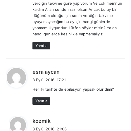
verdiğin takvime göre yapıyorum Ve çok memnun
k
kaldım Allah senden razı olsun Ancak bu ay bir
i
düğünüm olduğu için senin verdiğin takvime
:
uyuyamayacağım bu ay için hangi günlerde
yapmam Uygundur. Lütfen söyler misin? Ya da
hangi gunlerde kesinlikle yapmamalıyız
Yanıtla
d
esra aycan
e
3 Eylül 2016, 17:21
d
Her iki tarihte de epilasyon yapsak olur dimi?
i
k
Yanıtla
i
:
d
kozmik
e
3 Eylül 2016, 21:06