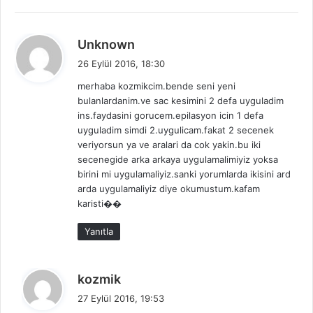
d
Unknown
e
26 Eylül 2016, 18:30
d
merhaba kozmikcim.bende seni yeni
i
bulanlardanim.ve sac kesimini 2 defa uyguladim
k
ins.faydasini gorucem.epilasyon icin 1 defa
i
uyguladim simdi 2.uygulicam.fakat 2 secenek
:
veriyorsun ya ve aralari da cok yakin.bu iki
secenegide arka arkaya uygulamalimiyiz yoksa
birini mi uygulamaliyiz.sanki yorumlarda ikisini ard
arda uygulamaliyiz diye okumustum.kafam
karisti��
Yanıtla
d
kozmik
e
27 Eylül 2016, 19:53
d