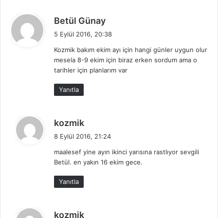
d
Betül Günay
e
5 Eylül 2016, 20:38
d
Kozmik bakım ekim ayı için hangi günler uygun olur
i
mesela 8-9 ekim için biraz erken sordum ama o
k
tarihler için planlarım var
i
:
Yanıtla
d
kozmik
e
8 Eylül 2016, 21:24
d
maalesef yine ayın ikinci yarısına rastlıyor sevgili
i
Betül. en yakın 16 ekim gece.
k
i
Yanıtla
:
d
kozmik