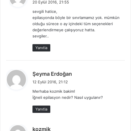
20 Eylül 2016, 21:55
d
sevgili hatice,
i
epilasyonda böyle bir sınırlamamız yok. mümkün
k
olduğu sürece o ay içindeki tüm seçenekleri
i
değerlendirmeye çalışıyoruz hatta.
:
sevgiler..
Yanıtla
d
Şeyma Erdoğan
e
12 Eylül 2016, 21:12
d
Merhaba kozmik bakim!
i
İğneli epilasyon nedir? Nasıl uygulanır?
k
i
Yanıtla
:
d
kozmik