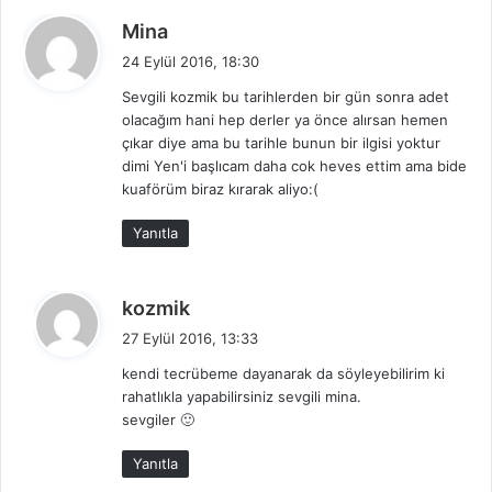
d
Mina
e
24 Eylül 2016, 18:30
d
Sevgili kozmik bu tarihlerden bir gün sonra adet
i
olacağım hani hep derler ya önce alırsan hemen
k
çıkar diye ama bu tarihle bunun bir ilgisi yoktur
i
dimi Yen'i başlıcam daha cok heves ettim ama bide
:
kuaförüm biraz kırarak aliyo:(
Yanıtla
d
kozmik
e
27 Eylül 2016, 13:33
d
kendi tecrübeme dayanarak da söyleyebilirim ki
i
rahatlıkla yapabilirsiniz sevgili mina.
k
sevgiler 🙂
i
:
Yanıtla