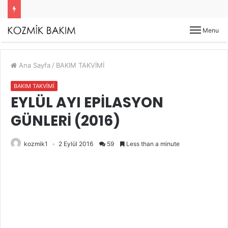
Menu
Ana Sayfa
/
BAKIM TAKVİMİ
BAKIM TAKVİMİ
EYLÜL AYI EPİLASYON
GÜNLERİ (2016)
kozmik1
2 Eylül 2016
59
Less than a minute