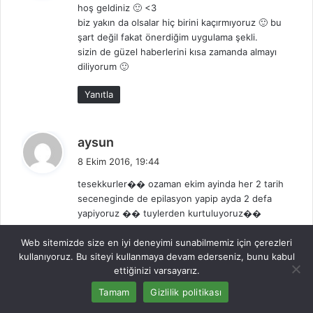
hoş geldiniz 🙂 <3
i
biz yakın da olsalar hiç birini kaçırmıyoruz 🙂 bu
k
şart değil fakat önerdiğim uygulama şekli.
i
sizin de güzel haberlerini kısa zamanda almayı
:
diliyorum 🙂
Yanıtla
d
aysun
e
8 Ekim 2016, 19:44
d
tesekkurler�� ozaman ekim ayinda her 2 tarih
i
seceneginde de epilasyon yapip ayda 2 defa
k
yapiyoruz �� tuylerden kurtuluyoruz��
i
:
Yanıtla
Web sitemizde size en iyi deneyimi sunabilmemiz için çerezleri
kullanıyoruz. Bu siteyi kullanmaya devam ederseniz, bunu kabul
ettiğinizi varsayarız.
Tamam
Gizlilik politikası
d
zeyneppp