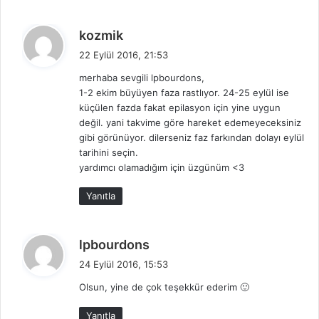
d
kozmik
e
22 Eylül 2016, 21:53
d
merhaba sevgili lpbourdons,
i
1-2 ekim büyüyen faza rastlıyor. 24-25 eylül ise
k
küçülen fazda fakat epilasyon için yine uygun
i
değil. yani takvime göre hareket edemeyeceksiniz
:
gibi görünüyor. dilerseniz faz farkından dolayı eylül
tarihini seçin.
yardımcı olamadığım için üzgünüm <3
Yanıtla
d
lpbourdons
e
24 Eylül 2016, 15:53
d
Olsun, yine de çok teşekkür ederim 🙂
i
k
Yanıtla