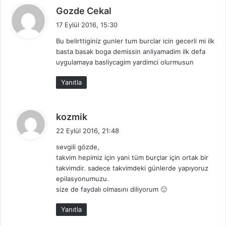
d
Gozde Cekal
e
17 Eylül 2016, 15:30
d
Bu belirttiginiz gunler tum burclar icin gecerli mi ilk
i
basta basak boga demissin anliyamadim ilk defa
k
uygulamaya basliycagim yardimci olurmusun
i
:
Yanıtla
d
kozmik
e
22 Eylül 2016, 21:48
d
sevgili gözde,
i
takvim hepimiz için yani tüm burçlar için ortak bir
k
takvimdir. sadece takvimdeki günlerde yapıyoruz
i
epilasyonumuzu.
:
size de faydalı olmasını diliyorum 🙂
Yanıtla