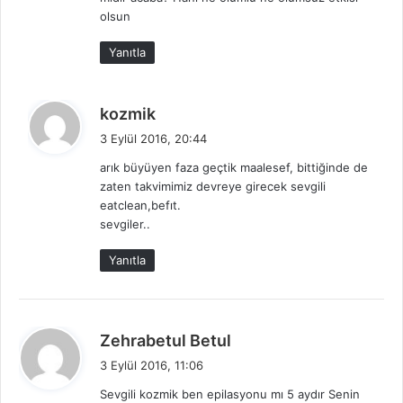
k
olsun
i
:
Yanıtla
d
kozmik
e
3 Eylül 2016, 20:44
d
arık büyüyen faza geçtik maalesef, bittiğinde de
i
zaten takvimimiz devreye girecek sevgili
k
eatclean,befıt.
i
sevgiler..
:
Yanıtla
d
Zehrabetul Betul
e
3 Eylül 2016, 11:06
d
Sevgili kozmik ben epilasyonu mı 5 aydır Senin
i