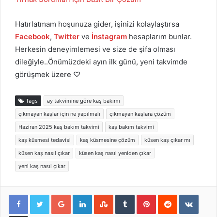
Hatırlatmam hoşunuza gider, işinizi kolaylaştırsa
Facebook
,
Twitter
ve
İnstagram
hesaplarım bunlar.
Herkesin deneyimlemesi ve size de şifa olması
dileğiyle..Önümüzdeki ayın ilk günü, yeni takvimde
görüşmek üzere ♡
Tags
ay takvimine göre kaş bakımı
çıkmayan kaşlar için ne yapılmalı
çıkmayan kaşlara çözüm
Haziran 2025 kaş bakım takvimi
kaş bakım takvimi
kaş küsmesi tedavisi
kaş küsmesine çözüm
küsen kaş çıkar mı
küsen kaş nasıl çıkar
küsen kaş nasıl yeniden çıkar
yeni kaş nasıl çıkar
Google+
LinkedIn
StumbleUpon
Tumblr
Pinterest
Reddit
VKont
E-Posta ile paylaş