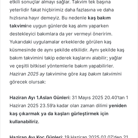
etkili sonuçlar almayı sağlar. Takvim tek başına
yeterlidir fakat hiçbirimiz daha fazlasına ve daha
hızlısına hayır demeyiz. Bu nedenle
kaş bakım
takvimi
ne uygun günlerde kaş alımı yaparken
destekleyici bakımlara da yer vermeyi öneririm.
Yukarıdaki uygulamalar erkeklerde görülen kaş
küsmesinde de aynı şekilde etkilidir. Aynı şekilde kaş
bakım takvimini takip ederek kaşlarını alabilir; yağlar
ve çeşitli bitkisel yöntemlerle bakım yapabilirler.
Haziran 2025 ay takvimi
ne göre
kaş bakım takvimi
ni
görecek olursak:
Haziran Ayı 1.Aslan Günleri:
31 Mayıs 2025 20.40’tan 1
Haziran 2025 23.59’a kadar olan zaman dilimi
yeniden
kaş çıkarmak ya da kaşları gürleştirmek için
kullanabiliriz.
Haziran Ayı Koç Günleri:
19 Haziran 2025 02.07’den 21