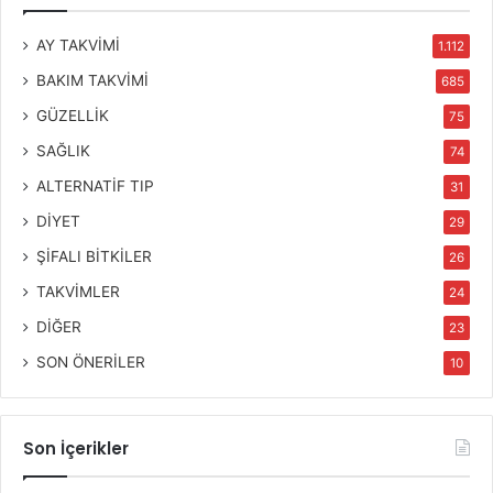
AY TAKVİMİ
1.112
BAKIM TAKVİMİ
685
GÜZELLİK
75
SAĞLIK
74
ALTERNATİF TIP
31
DİYET
29
ŞİFALI BİTKİLER
26
TAKVİMLER
24
DİĞER
23
SON ÖNERİLER
10
Son İçerikler