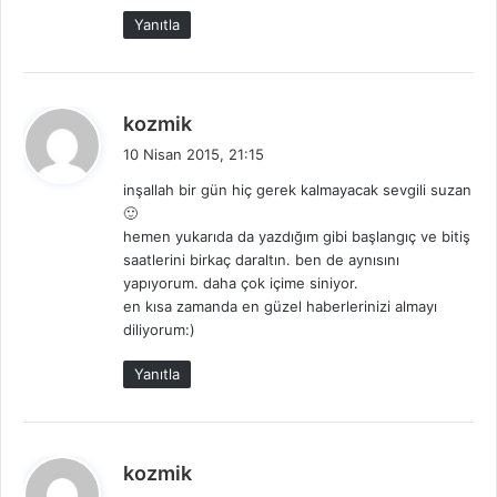
k
Yanıtla
i
:
d
kozmik
e
10 Nisan 2015, 21:15
d
inşallah bir gün hiç gerek kalmayacak sevgili suzan
i
🙂
k
hemen yukarıda da yazdığım gibi başlangıç ve bitiş
i
saatlerini birkaç daraltın. ben de aynısını
:
yapıyorum. daha çok içime siniyor.
en kısa zamanda en güzel haberlerinizi almayı
diliyorum:)
Yanıtla
d
kozmik
e