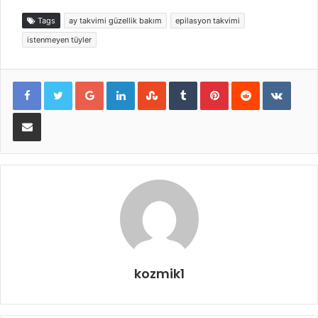
Tags
ay takvimi güzellik bakım
epilasyon takvimi
istenmeyen tüyler
Google+
LinkedIn
StumbleUpon
Tumblr
Pinterest
Reddit
VKont
E-Posta ile paylaş
kozmik1