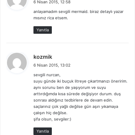
6 Nisan 2015, 12:58
d
anlayamadım sevgili mermaid. biraz detaylı yazar
i
mısınız rica etsem.
k
i
Yanıtla
:
d
kozmik
e
6 Nisan 2015, 13:02
d
sevgili nurcan,
i
suyu günde iki buçuk litreye çıkartmanızı öneririm.
k
aynı sorunu ben de yaşıyorum ve suyu
i
arttırdığımda kısa sürede değişiyor durum. duş
:
sonrası aldığınız tedbirlere de devam edin.
saçlarınız çok yağlı değilse gün aşırı yıkamaya
çalışın hiç değilse.
şifa olsun, sevgiler:)
Yanıtla