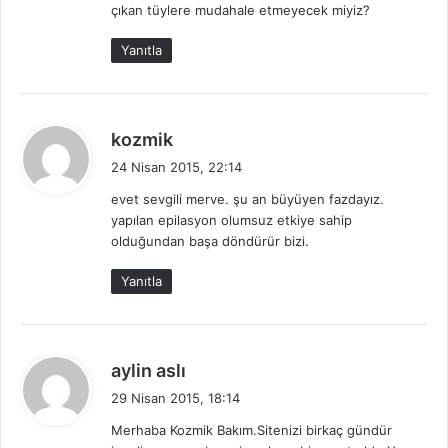
çıkan tüylere mudahale etmeyecek miyiz?
k
i
Yanıtla
:
d
kozmik
e
24 Nisan 2015, 22:14
d
evet sevgili merve. şu an büyüyen fazdayız.
i
yapılan epilasyon olumsuz etkiye sahip
k
olduğundan başa döndürür bizi.
i
:
Yanıtla
d
aylin aslı
e
29 Nisan 2015, 18:14
d
Merhaba Kozmik Bakım.Sitenizi birkaç gündür
i