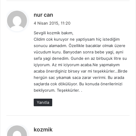
d
nur can
e
4 Nisan 2015, 11:20
d
Sevgili kozmik bakım,
i
Cildim cok kuruyor ne yaptiysam hiç istediğim
k
sonucu alamadım. Özellikle bacaklar olmak üzere
i
vücudum kuru. Banyodan sonra bebe yagi, ayni
:
sefa yagi denedim. Gunde en az birbuçuk litre su
içiyorum. Az mi iciyorum acaba.Ne yapmalıyım
acaba önerdiginiz birsey var mi teşekkürler…Birde
hergün sac yıkamak saca zarar verirmi. Bu arada
saçlarda cok dökülüyor. Bu konuda önerilerinizi
bekliyorum. Teşekkürler. .
Yanıtla
d
kozmik
e