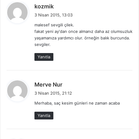
d
kozmik
e
3 Nisan 2015, 13:03
d
malesef sevgili çilek.
i
fakat yeni ay'dan once almanız daha az olumsuzluk
k
yaşamanıza yardımcı olur. örneğin balık burcunda.
i
sevgiler.
:
Yanıtla
d
Merve Nur
e
3 Nisan 2015, 21:12
d
Merhaba, saç kesim günleri ne zaman acaba
i
k
Yanıtla
i
: