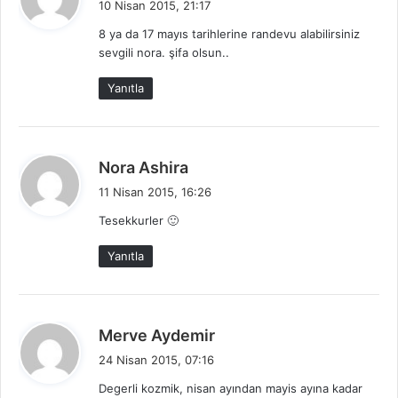
10 Nisan 2015, 21:17
d
8 ya da 17 mayıs tarihlerine randevu alabilirsiniz
i
sevgili nora. şifa olsun..
k
i
Yanıtla
:
d
Nora Ashira
e
11 Nisan 2015, 16:26
d
Tesekkurler 🙂
i
k
Yanıtla
i
:
d
Merve Aydemir
e
24 Nisan 2015, 07:16
d
Degerli kozmik, nisan ayından mayis ayına kadar
i