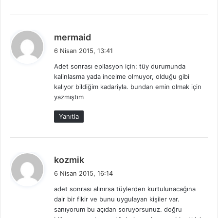
d
mermaid
e
6 Nisan 2015, 13:41
d
Adet sonrası epilasyon için: tüy durumunda
i
kalinlasma yada incelme olmuyor, olduğu gibi
k
kalıyor bildiğim kadariyla. bundan emin olmak için
i
yazmıştım
:
Yanıtla
d
kozmik
e
6 Nisan 2015, 16:14
d
adet sonrası alınırsa tüylerden kurtulunacağına
i
dair bir fikir ve bunu uygulayan kişiler var.
k
sanıyorum bu açıdan soruyorsunuz. doğru
i