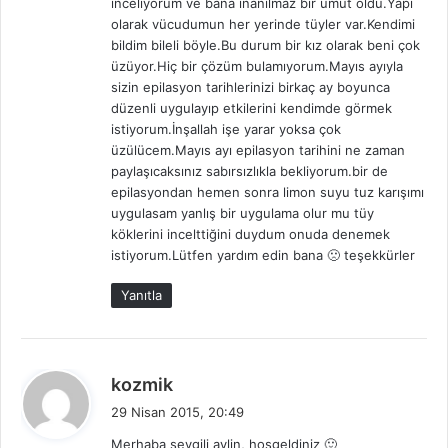
inceliyorum ve bana inanılmaz bir umut oldu.Yapı
k
olarak vücudumun her yerinde tüyler var.Kendimi
i
bildim bileli böyle.Bu durum bir kız olarak beni çok
:
üzüyor.Hiç bir çözüm bulamıyorum.Mayıs ayıyla
sizin epilasyon tarihlerinizi birkaç ay boyunca
düzenli uygulayıp etkilerini kendimde görmek
istiyorum.İnşallah işe yarar yoksa çok
üzülücem.Mayıs ayı epilasyon tarihini ne zaman
paylaşıcaksınız sabırsızlıkla bekliyorum.bir de
epilasyondan hemen sonra limon suyu tuz karışımı
uygulasam yanlış bir uygulama olur mu tüy
köklerini incelttiğini duydum onuda denemek
istiyorum.Lütfen yardım edin bana 🙁 teşekkürler
Yanıtla
d
kozmik
e
29 Nisan 2015, 20:49
d
Merhaba sevgili aylin, hosgeldiniz 🙂