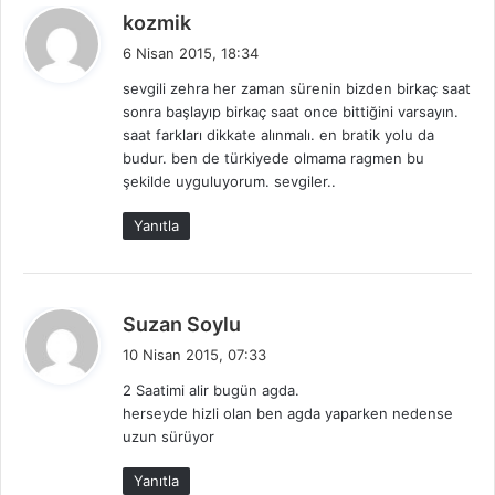
d
kozmik
e
6 Nisan 2015, 18:34
d
sevgili zehra her zaman sürenin bizden birkaç saat
i
sonra başlayıp birkaç saat once bittiğini varsayın.
k
saat farkları dikkate alınmalı. en bratik yolu da
i
budur. ben de türkiyede olmama ragmen bu
:
şekilde uyguluyorum. sevgiler..
Yanıtla
d
Suzan Soylu
e
10 Nisan 2015, 07:33
d
2 Saatimi alir bugün agda.
i
herseyde hizli olan ben agda yaparken nedense
k
uzun sürüyor
i
:
Yanıtla