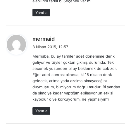
alabilirim farklı bi Seçenek var mı
k
i
Yanıtla
:
d
mermaid
e
3 Nisan 2015, 12:57
d
Merhaba, bu ay tarihler adet dönemime denk
i
geliyor ve tüyler çoktan çıkmış durumda. Tek
k
secenek yuzunden bi ay beklemek de cok zor.
i
Eğer adet sonrası alınırsa, ki 15 nisana denk
:
gelecek, artma yada azalma olmayacağını
duymuştum, bilmiyorum doğru mudur. Bi yandan
da şimdiye kadar yaptığım epilasyonun etkisi
kaybolur diye korkuyorum, ne yapmalıyım?
Yanıtla