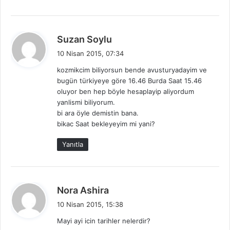
d
Suzan Soylu
e
10 Nisan 2015, 07:34
d
kozmikcim biliyorsun bende avusturyadayim ve
i
bugün türkiyeye göre 16.46 Burda Saat 15.46
k
oluyor ben hep böyle hesaplayip aliyordum
i
yanlismi biliyorum.
:
bi ara öyle demistin bana.
bikac Saat bekleyeyim mi yani?
Yanıtla
d
Nora Ashira
e
10 Nisan 2015, 15:38
d
Mayi ayi icin tarihler nelerdir?
i