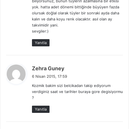
biliyorsunuz, bunun tüylerin azalmasına bir etkisi
:
yok. hatta adet dönemi bittiğinde büyüyen fazda
olursak doğlal olarak tüyler bir sonraki ayda daha
kalın ve daha koyu renk olacaktır. asıl olan ay
takvimidir yani.
sevgiler:)
Yanıtla
d
Zehra Guney
e
6 Nisan 2015, 17:59
d
Kozmik bakim sizi belcikadan takip ediyorum
i
verdiginiz saat ve tarihler buraya gore degisiyormu
k
?
i
:
Yanıtla