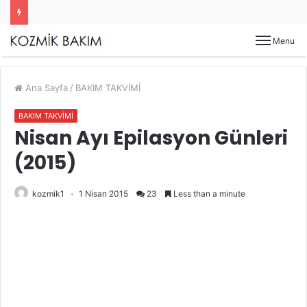
Menu
Ana Sayfa
/
BAKIM TAKVİMİ
BAKIM TAKVİMİ
Nisan Ayı Epilasyon Günleri
(2015)
kozmik1
1 Nisan 2015
23
Less than a minute