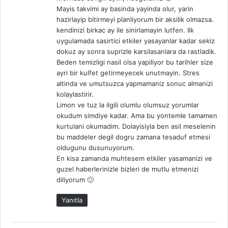
i
Mayis takvimi ay basinda yayinda olur, yarin
k
hazirlayip bitirmeyi planliyorum bir aksilik olmazsa.
i
kendinizi birkac ay ile sinirlamayin lutfen. Ilk
:
uygulamada sasirtici etkiler yasayanlar kadar sekiz
dokuz ay sonra suprizle karsilasanlara da rastladik.
Beden temizligi nasil olsa yapiliyor bu tarihler size
ayri bir kulfet getirmeyecek unutmayin. Stres
altinda ve umutsuzca yapmamaniz sonuc almanizi
kolaylastirir.
Limon ve tuz la ilgili olumlu olumsuz yorumlar
okudum simdiye kadar. Ama bu yontemle tamamen
kurtulani okumadim. Dolayisiyla ben asil meselenin
bu maddeler degil dogru zamana tesaduf etmesi
oldugunu dusunuyorum.
En kisa zamanda muhtesem etkiler yasamanizi ve
guzel haberlerinizle bizleri de mutlu etmenizi
diliyorum 🙂
Yanıtla