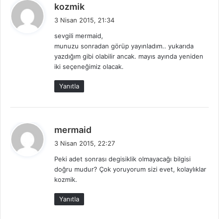
d
kozmik
e
3 Nisan 2015, 21:34
d
sevgili mermaid,
i
munuzu sonradan görüp yayınladım.. yukarıda
k
yazdığım gibi olabilir ancak. mayıs ayında yeniden
i
iki seçeneğimiz olacak.
:
Yanıtla
d
mermaid
e
3 Nisan 2015, 22:27
d
Peki adet sonrası degisiklik olmayacağı bilgisi
i
doğru mudur? Çok yoruyorum sizi evet, kolaylıklar
k
kozmik.
i
:
Yanıtla