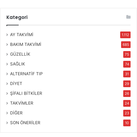
Kategori
AY TAKVİMİ
1.112
BAKIM TAKVİMİ
685
GÜZELLİK
75
SAĞLIK
74
ALTERNATİF TIP
31
DİYET
29
ŞİFALI BİTKİLER
26
TAKVİMLER
24
DİĞER
23
SON ÖNERİLER
10