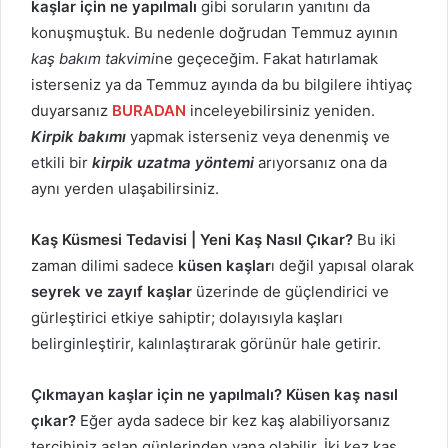
kaşlar için ne yapılmalı
gibi soruların yanıtını da
konuşmuştuk. Bu nedenle doğrudan Temmuz ayının
kaş bakım takvimi
ne geçeceğim. Fakat hatırlamak
isterseniz ya da Temmuz ayında da bu bilgilere ihtiyaç
duyarsanız
BURADAN
inceleyebilirsiniz yeniden.
Kirpik bakımı
yapmak isterseniz veya denenmiş ve
etkili bir
kirpik uzatma yöntemi
arıyorsanız ona da
aynı yerden ulaşabilirsiniz.
Kaş Küsmesi Tedavisi | Yeni Kaş Nasıl Çıkar?
Bu iki
zaman dilimi sadece
küsen kaşlar
ı değil yapısal olarak
seyrek ve zayıf kaşlar
üzerinde de güçlendirici ve
gürleştirici etkiye sahiptir; dolayısıyla kaşları
belirginleştirir, kalınlaştırarak görünür hale getirir.
Çıkmayan kaşlar için ne yapılmalı? Küsen kaş nasıl
çıkar?
Eğer ayda sadece bir kez kaş alabiliyorsanız
tercihiniz aslan günlerinden yana olabilir. İki kez kaş