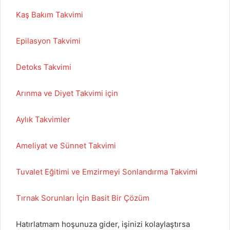
Kaş Bakım Takvimi
Epilasyon Takvimi
Detoks Takvimi
Arınma ve Diyet Takvimi için
Aylık Takvimler
Ameliyat ve Sünnet Takvimi
Tuvalet Eğitimi ve Emzirmeyi Sonlandırma Takvimi
Tırnak Sorunları İçin Basit Bir Çözüm
Hatırlatmam hoşunuza gider, işinizi kolaylaştırsa