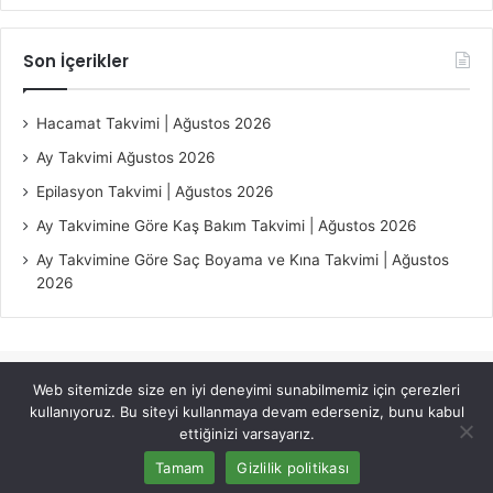
Son İçerikler
Hacamat Takvimi | Ağustos 2026
Ay Takvimi Ağustos 2026
Epilasyon Takvimi | Ağustos 2026
Ay Takvimine Göre Kaş Bakım Takvimi | Ağustos 2026
Ay Takvimine Göre Saç Boyama ve Kına Takvimi | Ağustos
2026
Web sitemizde size en iyi deneyimi sunabilmemiz için çerezleri
© Copyright 2026, All Rights Reserved |
Jannah Theme by
kullanıyoruz. Bu siteyi kullanmaya devam ederseniz, bunu kabul
TieLabs
ettiğinizi varsayarız.
Tamam
Gizlilik politikası