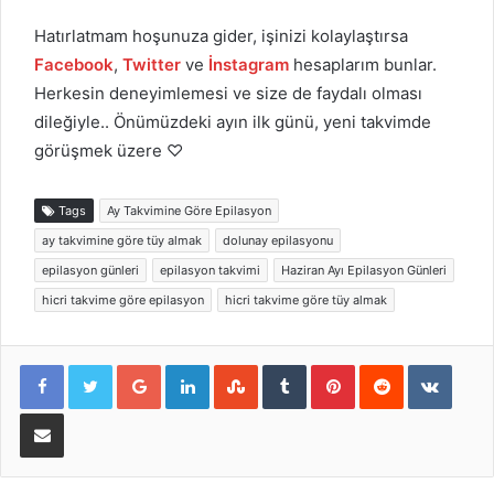
Hatırlatmam hoşunuza gider, işinizi kolaylaştırsa
Facebook
,
Twitter
ve
İnstagram
hesaplarım bunlar.
Herkesin deneyimlemesi ve size de faydalı olması
dileğiyle.. Önümüzdeki ayın ilk günü, yeni takvimde
görüşmek üzere ♡
Tags
Ay Takvimine Göre Epilasyon
ay takvimine göre tüy almak
dolunay epilasyonu
epilasyon günleri
epilasyon takvimi
Haziran Ayı Epilasyon Günleri
hicri takvime göre epilasyon
hicri takvime göre tüy almak
Google+
LinkedIn
StumbleUpon
Tumblr
Pinterest
Reddit
VKont
E-Posta ile paylaş