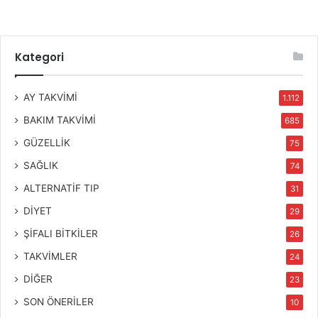
Kategori
AY TAKVİMİ
1.112
BAKIM TAKVİMİ
685
GÜZELLİK
75
SAĞLIK
74
ALTERNATİF TIP
31
DİYET
29
ŞİFALI BİTKİLER
26
TAKVİMLER
24
DİĞER
23
SON ÖNERİLER
10