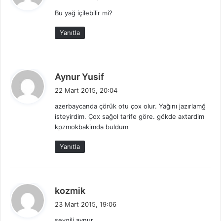
d
Bu yağ içilebilir mi?
i
k
Yanıtla
i
:
d
Aynur Yusif
e
22 Mart 2015, 20:04
d
azerbaycanda çörük otu çox olur. Yağını jazırlamğ
i
isteyirdim. Çox sağol tarife göre. gökde axtardim
k
kpzmokbakimda buldum
i
:
Yanıtla
d
kozmik
e
23 Mart 2015, 19:06
d
sevgili aynur,