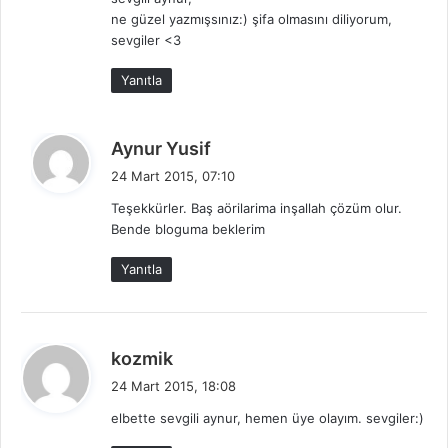
i
ne güzel yazmışsınız:) şifa olmasını diliyorum,
k
sevgiler <3
i
:
Yanıtla
d
Aynur Yusif
e
24 Mart 2015, 07:10
d
Teşekkürler. Baş aörilarima inşallah çözüm olur.
i
Bende bloguma beklerim
k
i
Yanıtla
:
d
kozmik
e
24 Mart 2015, 18:08
d
elbette sevgili aynur, hemen üye olayım. sevgiler:)
i
k