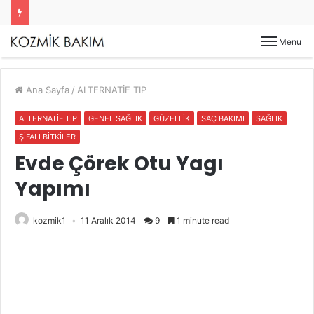
Menu
Ana Sayfa
/
ALTERNATİF TIP
ALTERNATİF TIP
GENEL SAĞLIK
GÜZELLİK
SAÇ BAKIMI
SAĞLIK
ŞİFALI BİTKİLER
Evde Çörek Otu Yagı
Yapımı
kozmik1
11 Aralık 2014
9
1 minute read