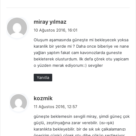
d
miray yılmaz
e
10 Ağustos 2016, 16:01
d
Oluşum aşamasında güneşte mi bekleyecek yoksa
i
karanlik bir yerde mi ? Daha once biberiye ve nane
k
yağları yaptım fakat cam kavonozlarda guneste
i
bekleterek olusturdum. Ilk defa çörek otu yapicam
:
o yüzden merak ediyorum::) sevgiler
Yanıtla
d
kozmik
e
11 Ağustos 2016, 12:57
d
güneşte beklemesin sevgili miray, şimdi güneç çok
i
güçlü, zeytinyağına zarar verebilir. (ısı-ışık)
k
karanlıkta bekleyebilir. bir de sık sık çalkalamanızı
i
öneririm çünkü çörek otu dibe çöküp sertleşiyor.