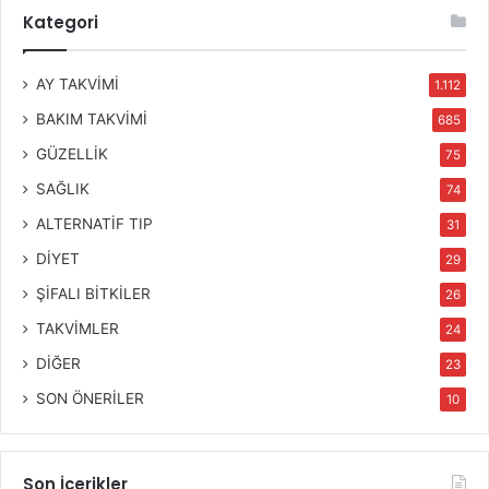
Kategori
AY TAKVİMİ
1.112
BAKIM TAKVİMİ
685
GÜZELLİK
75
SAĞLIK
74
ALTERNATİF TIP
31
DİYET
29
ŞİFALI BİTKİLER
26
TAKVİMLER
24
DİĞER
23
SON ÖNERİLER
10
Son İçerikler