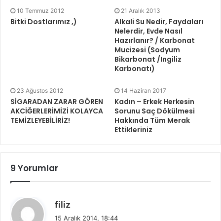
10 Temmuz 2012
21 Aralık 2013
Bitki Dostlarımız ,)
Alkali Su Nedir, Faydaları
Nelerdir, Evde Nasıl
Hazırlanır? / Karbonat
Mucizesi (Sodyum
Bikarbonat /Ingiliz
Karbonatı)
23 Ağustos 2012
14 Haziran 2017
SİGARADAN ZARAR GÖREN
Kadın – Erkek Herkesin
AKCİĞERLERİMİZİ KOLAYCA
Sorunu Saç Dökülmesi
TEMİZLEYEBİLİRİZ!
Hakkında Tüm Merak
Ettikleriniz
9 Yorumlar
d
filiz
e
15 Aralık 2014, 18:44