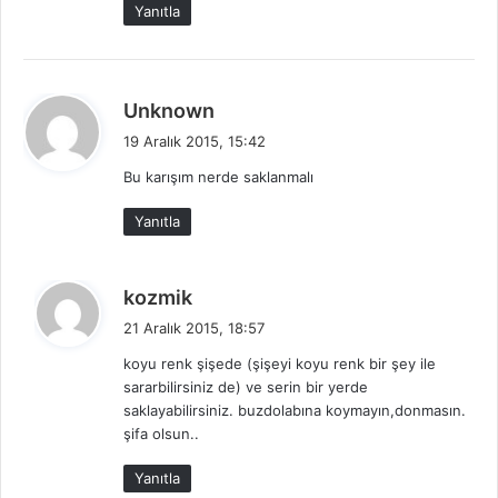
Yanıtla
i
:
d
Unknown
e
19 Aralık 2015, 15:42
d
Bu karışım nerde saklanmalı
i
k
Yanıtla
i
:
d
kozmik
e
21 Aralık 2015, 18:57
d
koyu renk şişede (şişeyi koyu renk bir şey ile
i
sararbilirsiniz de) ve serin bir yerde
k
saklayabilirsiniz. buzdolabına koymayın,donmasın.
i
şifa olsun..
:
Yanıtla