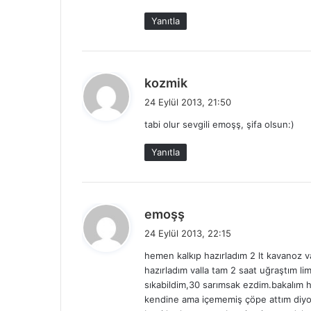
i
Yanıtla
:
d
kozmik
e
24 Eylül 2013, 21:50
d
tabi olur sevgili emoşş, şifa olsun:)
i
k
Yanıtla
i
:
d
emoşş
e
24 Eylül 2013, 22:15
d
hemen kalkıp hazırladım 2 lt kavanoz v
i
hazırladım valla tam 2 saat uğraştım li
k
sıkabildim,30 sarımsak ezdim.bakalım ha
i
kendine ama içememiş çöpe attım diyor
: