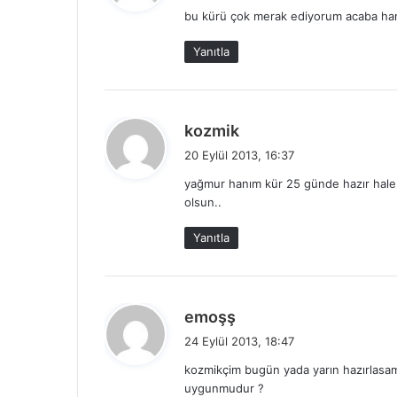
d
bu kürü çok merak ediyorum acaba hang
i
k
Yanıtla
i
:
d
kozmik
e
20 Eylül 2013, 16:37
d
yağmur hanım kür 25 günde hazır hale ge
i
olsun..
k
i
Yanıtla
:
d
emoşş
e
24 Eylül 2013, 18:47
d
kozmikçim bugün yada yarın hazırlasa
i
uygunmudur ?
k