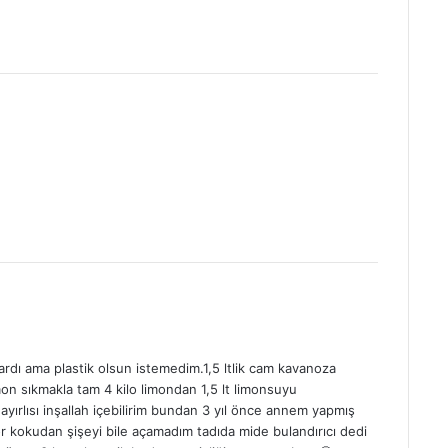
ardı ama plastik olsun istemedim.1,5 ltlik cam kavanoza
mon sıkmakla tam 4 kilo limondan 1,5 lt limonsuyu
yırlısı inşallah içebilirim bundan 3 yıl önce annem yapmış
 kokudan şişeyi bile açamadım tadıda mide bulandırıcı dedi