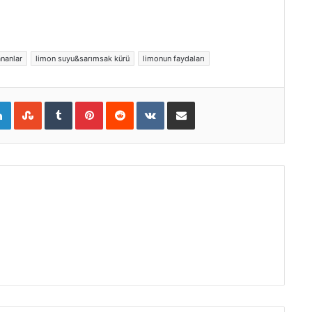
ananlar
limon suyu&sarımsak kürü
limonun faydaları
gle+
LinkedIn
StumbleUpon
Tumblr
Pinterest
Reddit
VKontakte
E-Posta ile paylaş