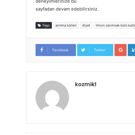
deneyimlerinize bu
sayfadan devam edebilirsiniz.
Tags
arınma kürleri
diyet
limon sarımsak kürü kull
Goo
Facebook
Twitter
kozmik1