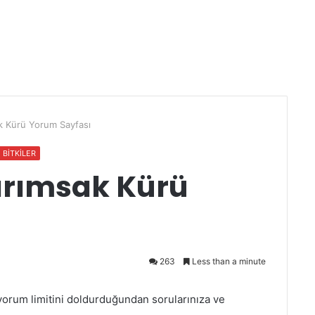
 Kürü Yorum Sayfası
I BİTKİLER
rımsak Kürü
263
Less than a minute
orum limitini doldurduğundan sorularınıza ve