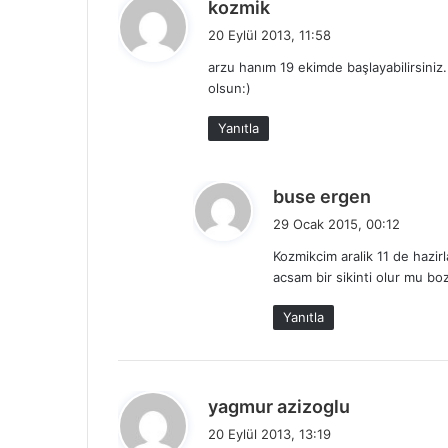
d
kozmik
e
20 Eylül 2013, 11:58
d
arzu hanım 19 ekimde başlayabilirsiniz. 
i
olsun:)
k
i
Yanıtla
:
d
buse ergen
e
29 Ocak 2015, 00:12
d
Kozmikcim aralik 11 de haz
i
acsam bir sikinti olur mu boz
k
i
Yanıtla
:
d
yagmur azizoglu
e
20 Eylül 2013, 13:19