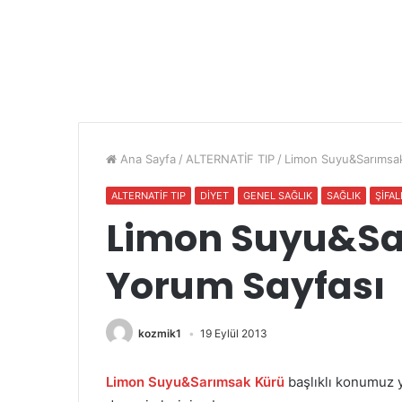
Ana Sayfa
/
ALTERNATİF TIP
/
Limon Suyu&Sarımsak
ALTERNATİF TIP
DİYET
GENEL SAĞLIK
SAĞLIK
ŞİFAL
Limon Suyu&Sa
Yorum Sayfası
kozmik1
19 Eylül 2013
Limon Suyu&Sarımsak Kürü
başlıklı konumuz y