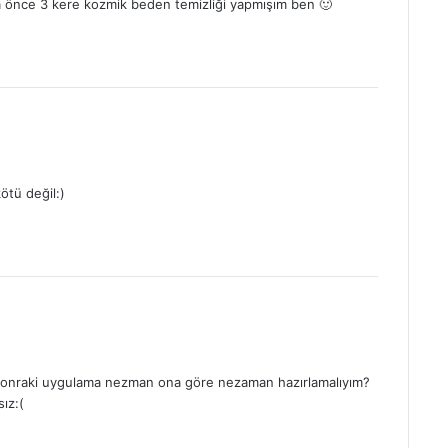
a önce 3 kere kozmik beden temizliği yapmışım ben 🙂
ötü değil:)
r sonraki uygulama nezman ona göre nezaman hazırlamalıyım?
ız:(