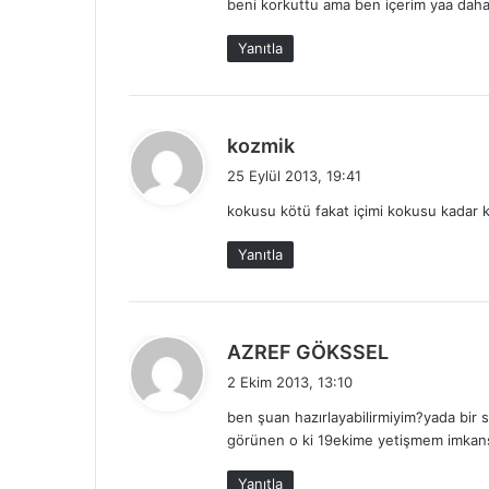
beni korkuttu ama ben içerim yaa dah
Yanıtla
d
kozmik
e
25 Eylül 2013, 19:41
d
kokusu kötü fakat içimi kokusu kadar k
i
k
Yanıtla
i
:
d
AZREF GÖKSSEL
e
2 Ekim 2013, 13:10
d
ben şuan hazırlayabilirmiyim?yada bi
i
görünen o ki 19ekime yetişmem imkans
k
i
Yanıtla