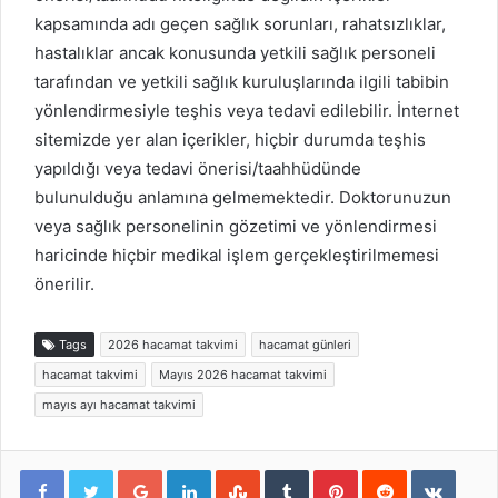
kapsamında adı geçen sağlık sorunları, rahatsızlıklar,
hastalıklar ancak konusunda yetkili sağlık personeli
tarafından ve yetkili sağlık kuruluşlarında ilgili tabibin
yönlendirmesiyle teşhis veya tedavi edilebilir. İnternet
sitemizde yer alan içerikler, hiçbir durumda teşhis
yapıldığı veya tedavi önerisi/taahhüdünde
bulunulduğu anlamına gelmemektedir. Doktorunuzun
veya sağlık personelinin gözetimi ve yönlendirmesi
haricinde hiçbir medikal işlem gerçekleştirilmemesi
önerilir.
Tags
2026 hacamat takvimi
hacamat günleri
hacamat takvimi
Mayıs 2026 hacamat takvimi
mayıs ayı hacamat takvimi
Google+
LinkedIn
StumbleUpon
Tumblr
Pinterest
Reddit
VKont