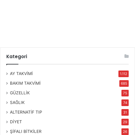
Kategori
AY TAKVİMİ
1.112
BAKIM TAKVİMİ
685
GÜZELLİK
75
SAĞLIK
74
ALTERNATİF TIP
31
DİYET
29
ŞİFALI BİTKİLER
26