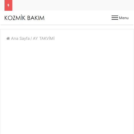
Menu
Ana Sayfa
/
AY TAKVİMİ