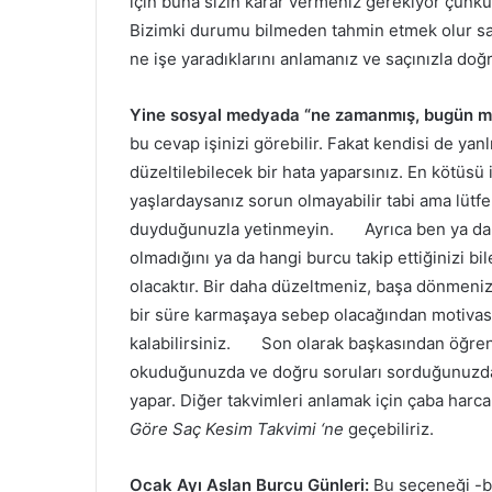
için buna sizin karar vermeniz gerekiyor çünkü
Bizimki durumu bilmeden tahmin etmek olur sa
ne işe yaradıklarını anlamanız ve saçınızla do
Yine sosyal medyada “ne zamanmış, bugün m
bu cevap işinizi görebilir. Fakat kendisi de yanlı
düzeltilebilecek bir hata yaparsınız. En kötüsü i
yaşlardaysanız sorun olmayabilir tabi ama lüt
duyduğunuzla yetinmeyin. Ayrıca ben ya da si
olmadığını ya da hangi burcu takip ettiğinizi b
olacaktır. Bir daha düzeltmeniz, başa dönmeniz
bir süre karmaşaya sebep olacağından motiva
kalabilirsiniz. Son olarak başkasından öğrenme
okuduğunuzda ve doğru soruları sorduğunuzda i
yapar. Diğer takvimleri anlamak için çaba h
Göre Saç Kesim Takvimi ‘ne
geçebiliriz.
Ocak Ayı Aslan Burcu Günleri:
Bu seçeneği -b