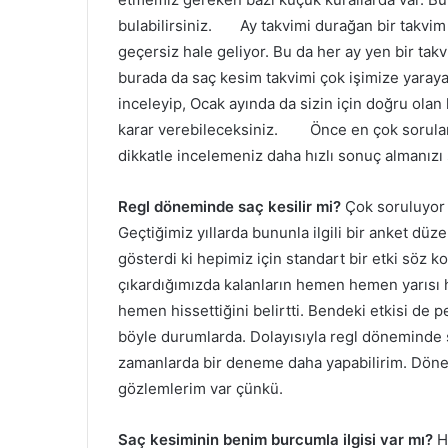
bulabilirsiniz. Ay takvimi durağan bir takvim 
geçersiz hale geliyor. Bu da her ay yen bir tak
burada da saç kesim takvimi çok işimize yarayac
inceleyip, Ocak ayında da sizin için doğru ola
karar verebileceksiniz. Önce en çok sorulan 
dikkatle incelemeniz daha hızlı sonuç almanızı
Regl döneminde saç kesilir mi?
Çok soruluyor
Geçtiğimiz yıllarda bununla ilgili bir anket dü
gösterdi ki hepimiz için standart bir etki söz k
çıkardığımızda kalanların hemen hemen yarısı h
hemen hissettiğini belirtti. Bendeki etkisi de p
böyle durumlarda. Dolayısıyla regl döneminde sa
zamanlarda bir deneme daha yapabilirim. Döne
gözlemlerim var çünkü.
Saç kesiminin benim burcumla ilgisi var mı?
H