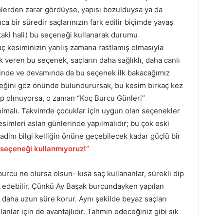
emlerden zarar gördüyse, yapısı bozulduysa ya da
a bir süredir saçlarınızın fark edilir biçimde yavaş
aki hali) bu seçeneği kullanarak durumu
ç kesiminizin yanlış zamana rastlamış olmasıyla
k veren bu seçenek, saçların daha sağlıklı, daha canlı
inde ve devamında da bu seçenek ilk bakacağımız
eceğini göz önünde bulundurursak, bu kesim birkaç kez
 olmuyorsa, o zaman “Koç Burcu Günleri”
lmalı. Takvimde çocuklar için uygun olan seçenekler
simleri aslan günlerinde yapılmalıdır; bu çok eski
adim bilgi kelliğin önüne geçebilecek kadar güçlü bir
 seçeneği kullanmıyoruz!”
rcu ne olursa olsun- kısa saç kullananlar, sürekli dip
 edebilir. Çünkü Ay Başak burcundayken yapılan
i daha uzun süre korur. Aynı şekilde beyaz saçları
nlar için de avantajlıdır. Tahmin edeceğiniz gibi sık