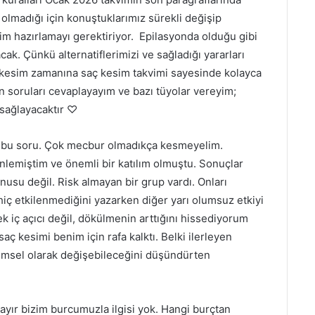
olmadığı için konuştuklarımız sürekli değişip
vim hazırlamayı gerektiriyor. Epilasyonda olduğu gibi
ak. Çünkü alternatiflerimizi ve sağladığı yararları
n kesim zamanına saç kesim takvimi sayesinde kolayca
soruları cevaplayayım ve bazı tüyolar vereyim;
 sağlayacaktır ♡
 bu soru. Çok mecbur olmadıkça kesmeyelim.
zenlemiştim ve önemli bir katılım olmuştu. Sonuçlar
onusu değil. Risk almayan bir grup vardı. Onları
iç etkilenmediğini yazarken diğer yarı olumsuz etkiyi
ek iç açıcı değil, dökülmenin arttığını hissediyorum
ç kesimi benim için rafa kalktı. Belki ilerleyen
msel olarak değişebileceğini düşündürten
ayır bizim burcumuzla ilgisi yok. Hangi burçtan