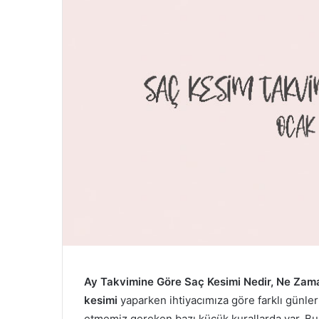
Ay Takvimine Göre Saç Kesimi Nedir, Ne Zaman 
kesimi
yaparken ihtiyacımıza göre farklı günle
etmemiz gereken bazı küçük kurallarda var. Bu 