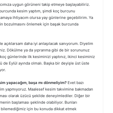
acımıza uygun görüneni takip etmeye başlayabiliriz.
burcunda kesim yaptım, şimdi koç burcunu
zamaya ihtiyacım olursa yay günlerine geçebilirim. Ya
inin bozulmasını önlemek için başak burcunda
le açıklarsam daha iyi anlaşılacak sanıyorum. Diyelim
tiniz. Dökülme ya da yıpranma gibi de bir sorununuz
oç günlerinde ilk kesiminizi yaptınız, ikinci kesiminiz
de Eylül ayında olmalı. Başka bir deyişle üst üste
yor.
kesim yapacağım, başa mı dönmeliyim?
Evet bazı
kesim yapmıyoruz. Maalesef kesim takvimine bakmadan
ası olarak üzücü şekilde deneyimlediler. Diğer bir
menin başlaması şeklinde olabiliyor. Bunları
ır bilemediğimiz için bu konuda dikkat etmek