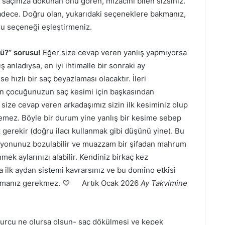
 saçınıza dokunan onu gören, mizacını bilen sizsiniz.
dece. Doğru olan, yukarıdaki seçeneklere bakmanız,
ğru seçeneği eşleştirmeniz.
ü?” sorusu!
Eğer size cevap veren yanlış yapmıyorsa
ş anladıysa, en iyi ihtimalle bir sonraki ay
se hızlı bir saç beyazlaması olacaktır. İleri
fen çocuğunuzun saç kesimi için başkasından
ze cevap veren arkadaşımız sizin ilk kesiminiz olup
ilemez. Böyle bir durum yine yanlış bir kesime sebep
 gerekir (doğru ilacı kullanmak gibi düşünü yine). Bu
syonunuz bozulabilir ve muazzam bir şifadan mahrum
k aylarınızı alabilir. Kendiniz birkaç kez
lk aydan sistemi kavrarsınız ve bu domino etkisi
arcamanız gerekmez. ♡ Artık Ocak 2026
Ay Takvimine
urcu ne olursa olsun- saç dökülmesi ve kepek