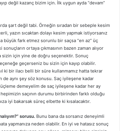
ıp değil kazanç bizim için. İlk uygun ayda “devam”
da şart değil tabi. Örneğin sıradan bir sebeple kesim
çerli, yazın sıcaktan dolayı kesim yapmak istiyorsanız
da büyük fark etmez sorunlu bir saçsa “en az” üç
i sonuçların ortaya çıkmasının bazen zaman alıyor
a sizin için yine de doğru seçenektir. Sonuç
eçeneğe geçerseniz bu sizin için kayıp olabilir.
l ki bir ilacı belli bir süre kullanmamız hatta tekrar
n de aynı şey söz konusu. Saç iyileşene kadar
a üçleme demeyelim de saç iyileşene kadar her ay
 hepimizin saçının durumu birbirinden farklı olduğu
a iyi bakarsak süreç elbette ki kısalacaktır.
alıyım?” sorusu.
Bunu bana da sorsanız deneyimli
ata yapmanıza neden olabilir. En iyi ve hatasız sonuç