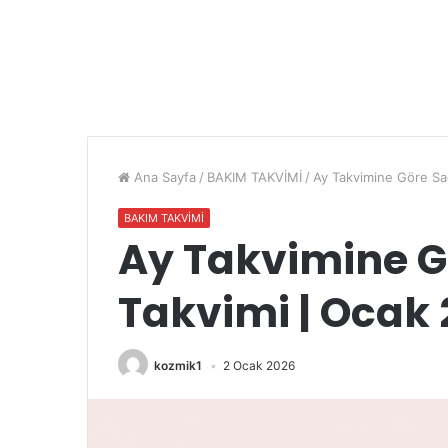
Ana Sayfa
/
BAKIM TAKVİMİ
/
Ay Takvimine Göre Sa
BAKIM TAKVİMİ
Ay Takvimine G
Takvimi | Ocak
kozmik1
2 Ocak 2026