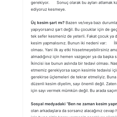
gerekiyor. Sonuç olarak bu ayları atlamak kay
ediyoruz kesmeye.
Üç kesim şart mı?
Bazen ve/veya bazı durumlar
yapıyorsanız şart değil. Bu çocuklar için de ge
tek sefer kesmeniz de yeterli. Fakat çocuk ya 
kesim yapmalısınız. Bunun iki nedeni var: İlk
olması. Yani ilk ay etki hissetmeyebilirsiniz am
almadığınız için hemen vazgeçer ya da başka s
İkincisi ise bunun aslında bir tedavi olması. Nası
etmemiz gerekiyorsa saçın kesimle tedavisi içi
gerekirse üçlemeleri de tekrar etmeliyiz. Bun
düzenli kesim diyelim, sayı önemli değil. Zaten
için sayı vermek mümkün değil. Bu arada saçımız
Sosyal medyadaki “Ben ne zaman kesim yapm
olan arkadaşlara da sorsanız alacağınız cevap h