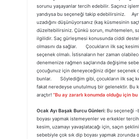
sorunu yaşayanlar tercih edebilir. Saçınız işl
yandıysa bu seçeneği takip edebilirsiniz. Ayrıc
uzadığını düşünüyorsanız (kaş küsmesinin saçt
düzeltebilirsiniz. Çünkü sorun, muhtemelen, sa
ilgilidir. Saç gürleşmesi konusunda ciddi deste
olmasını da sağlar. Çocukların ilk saç kesim
seçenek olmalı. İstisnaların her zaman olabil
denemenize rağmen saçlarında değişime sebep
çocuğunuz için deneyeceğiniz diğer seçenek o
bunlar. Söylediğim gibi, çocukların ilk saç ke
fakat neredeyse unutulmuş bir gelenektir. Bu k
araçtır!
“Bu ay zararlı konumda olduğu için bu
Ocak Ayı Başak Burcu Günleri:
Bu seçeneği -bu
boyası yapmak istemeyenler ve erkekler tercih
kesim, uzamayı yavaşlatacağı için, saçın şeklin
sebebiyle çok sık dip boyası yapmak zorunda ola