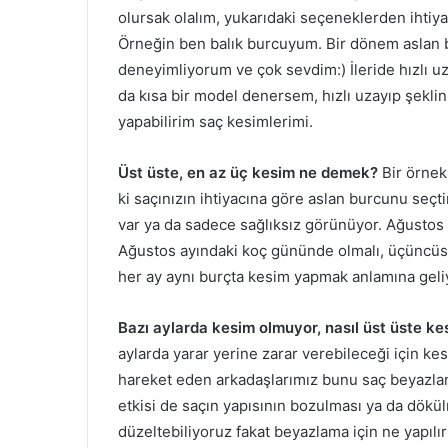
olursak olalım, yukarıdaki seçeneklerden ihtiy
Örneğin ben balık burcuyum. Bir dönem aslan 
deneyimliyorum ve çok sevdim:) İleride hızlı u
da kısa bir model denersem, hızlı uzayıp şekl
yapabilirim saç kesimlerimi.
Üst üste, en az üç kesim ne demek?
Bir örnek
ki saçınızın ihtiyacına göre aslan burcunu seç
var ya da sadece sağlıksız görünüyor. Ağustos k
Ağustos ayındaki koç gününde olmalı, üçüncüsü 
her ay aynı burçta kesim yapmak anlamına geli
Bazı aylarda kesim olmuyor, nasıl üst üste 
aylarda yarar yerine zarar verebileceği için 
hareket eden arkadaşlarımız bunu saç beyazlam
etkisi de saçın yapısının bozulması ya da dökül
düzeltebiliyoruz fakat beyazlama için ne yapıl