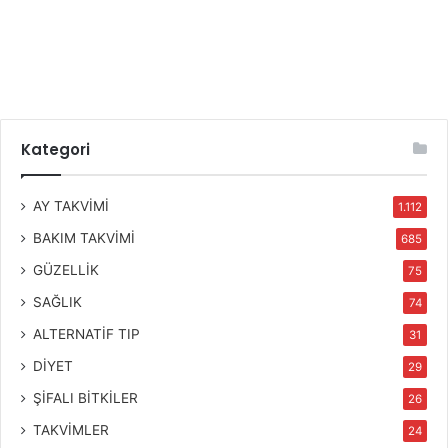
Kategori
AY TAKVİMİ
1.112
BAKIM TAKVİMİ
685
GÜZELLİK
75
SAĞLIK
74
ALTERNATİF TIP
31
DİYET
29
ŞİFALI BİTKİLER
26
TAKVİMLER
24