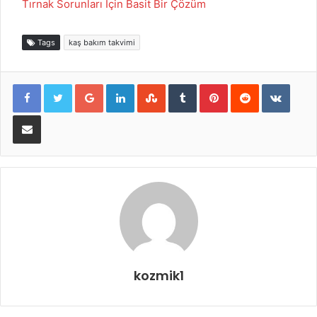
Tırnak Sorunları İçin Basit Bir Çözüm
Tags
kaş bakım takvimi
Google+
LinkedIn
StumbleUpon
Tumblr
Pinterest
Reddit
VKont
E-Posta ile paylaş
kozmik1