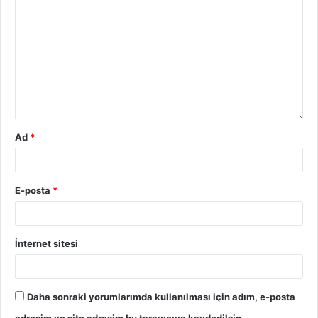
Ad
*
E-posta
*
İnternet sitesi
Daha sonraki yorumlarımda kullanılması için adım, e-posta
adresim ve site adresim bu tarayıcıya kaydedilsin.