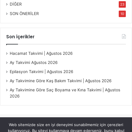
DİĞER
23
SON ÖNERİLER
10
Son İçerikler
Hacamat Takvimi | Ağustos 2026
Ay Takvimi Ağustos 2026
Epilasyon Takvimi | Ağustos 2026
Ay Takvimine Göre Kaş Bakım Takvimi | Ağustos 2026
Ay Takvimine Göre Saç Boyama ve Kına Takvimi | Ağustos
2026
Web sitemizde size en iyi deneyimi sunabilmemiz için çerezleri
© Copyright 2026, All Rights Reserved |
Jannah Theme by
kullanıyoruz. Bu siteyi kullanmaya devam ederseniz, bunu kabul