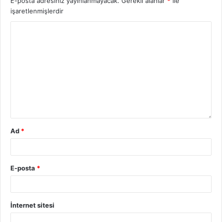
E-posta adresiniz yayınlanmayacak.
Gerekli alanlar
*
ile
işaretlenmişlerdir
Ad
*
E-posta
*
İnternet sitesi