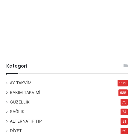
Kategori
AY TAKVİMİ
1.112
BAKIM TAKVİMİ
685
GÜZELLİK
75
SAĞLIK
74
ALTERNATİF TIP
31
DİYET
29