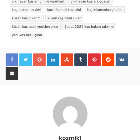
çıkmayan kaşlar için ne yapılmalı
çıkmayan kaşlara çözüm
kaş bakım takvimi
kaş küsmesi tedavisi
kaş küsmesine çözüm
küsen kaş çıkar mı
küsen kaş nasıl çıkar
küsen kaş nasıl yeniden çıkar
Şubat 2024 kaş bakım takvimi
yeni kaş nasıl çıkar
Google+
LinkedIn
StumbleUpon
Tumblr
Pinterest
Reddit
VKont
E-Posta ile paylaş
kozmik1