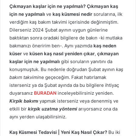
Çıkmayan kaşlar için ne yapılmalı?
Çıkmayan kaş
için ne yapılmalı
ve
kaş küsmesi nedir
sorularına, ilk
verdiğim kaş bakım takvimi içerisinde değinmiştim.
Dilerseniz 2024 Şubat ayının uygun günlerine
baktıktan sonra oradaki bilgilere de bakın -ki mutlaka
bakmanızı öneririm ben-. Aynı yazımda
kaş neden
küser
ve
küsen kaş nasıl yeniden çıkar
,
çıkmayan
kaşlar için ne yapılmalı
gibi soruların yanıtını da
konuşmuştuk. Bu nedenle doğrudan Şubat ayının
kaş
bakım takvimi
ne geçeceğim. Fakat hatırlamak
isterseniz ya da Şubat ayında da bu bilgilere ihtiyaç
duyarsanız
BURADAN
inceleyebilirsiniz yeniden.
Kirpik bakımı
yapmak isterseniz veya denenmiş ve
etkili bir
kirpik uzatma yöntemi
arıyorsanız ona da
aynı yerden ulaşabilirsiniz.
Kaş Küsmesi Tedavisi | Yeni Kaş Nasıl Çıkar?
Bu iki