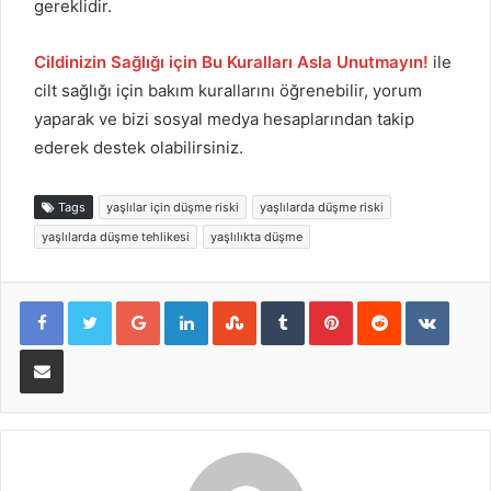
gereklidir.
Cildinizin Sağlığı için Bu Kuralları Asla Unutmayın!
ile
cilt sağlığı için bakım kurallarını öğrenebilir, yorum
yaparak ve bizi sosyal medya hesaplarından takip
ederek destek olabilirsiniz.
Tags
yaşlılar için düşme riski
yaşlılarda düşme riski
yaşlılarda düşme tehlikesi
yaşlılıkta düşme
Google+
LinkedIn
StumbleUpon
Tumblr
Pinterest
Reddit
VKont
E-Posta ile paylaş