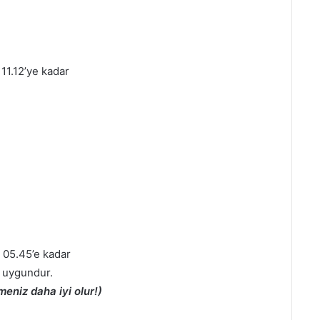
11.12’ye kadar
 05.45’e kadar
 uygundur.
eniz daha iyi olur!)