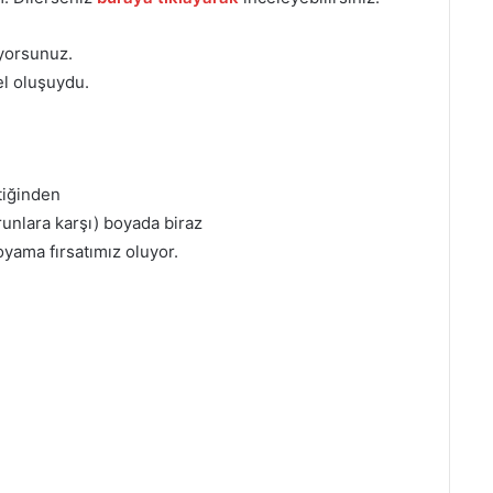
iyorsunuz.
el oluşuydu.
tiğinden
unlara karşı) boyada biraz
oyama fırsatımız oluyor.