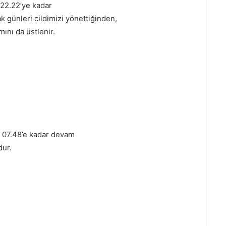
 22.22’ye kadar
 günleri cildimizi yönettiğinden,
ını da üstlenir.
t 07.48’e kadar devam
dur.