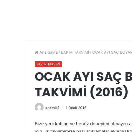
Ana Sayfa
/
BAKIM TAKVİMİ
/
OCAK AYI SAÇ BOYAM
BAKIM TAKVİMİ
OCAK AYI SAÇ 
TAKVİMİ (2016)
kozmik1
1 Ocak 2016
Bize yeni katılan ve henüz deneyimi olmayan a
için, ilk takvimimize bazı açıklamalar eklemişti