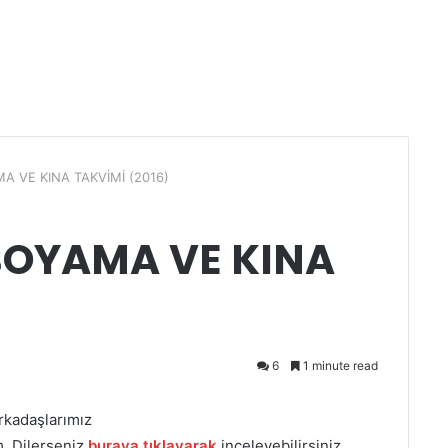
A VE KINA TAKVİMİ (2016)
BOYAMA VE KINA
6
1 minute read
rkadaşlarımız
m. Dilerseniz
buraya tıklayarak
inceleyebilirsiniz.