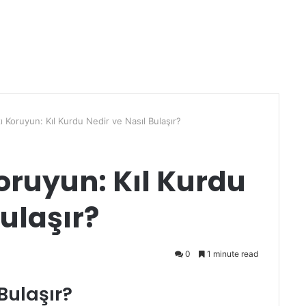
ı Koruyun: Kıl Kurdu Nedir ve Nasıl Bulaşır?
oruyun: Kıl Kurdu
Bulaşır?
0
1 minute read
 Bulaşır?