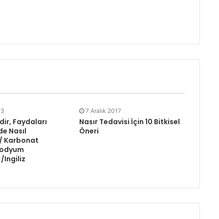
13
7 Aralık 2017
dir, Faydaları
Nasır Tedavisi İçin 10 Bitkisel
de Nasıl
Öneri
 / Karbonat
Sodyum
/Ingiliz