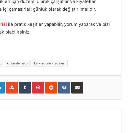
ikleri için düzenli olarak çarşaflar ve kıyafetler
içi çamaşırları günlük olarak değiştirilmelidir.
risi
ile pratik keşifler yapabilir, yorum yaparak ve bizi
 olabilirsiniz.
u
kıl kurdu nedir
kıl kurdunun tedavisi
gle+
LinkedIn
StumbleUpon
Tumblr
Pinterest
Reddit
VKontakte
E-Posta ile paylaş