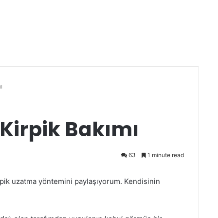
ı
 Kirpik Bakımı
63
1 minute read
irpik uzatma yöntemini paylaşıyorum. Kendisinin