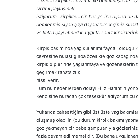
“sizlerle kirpikleri uzatma ve dökülmeye de fa
sırrımı paylaşmak
istiyorum…kirpiklerimin her yerine dipleri de da
demlenmiş siyah çayı dayanabileceğimiz sıc
ve kalan çayı atmadan uygularsanız kirpikleriniz
Kirpik bakımında yağ kullanımı faydalı olduğu ka
çevresine bulaştığında özellikle göz kapağınd
kirpik diplerinde yağlanmaya ve gözeneklerin t
geçirmek rahatsızlık
hissi verir.
Tüm bu nedenlerden dolayı Filiz Hanım’ın yönte
Kendisine buradan çok teşekkür ediyorum bu d
Yukarıda bahsettiğim gibi üst üste yağ bakımla
oluşmuş olabilir. (bu durum kirpik bakımı yapm
göz yakmayan bir bebe şampuanıyla gözlerinizi 
fazla devam edilmemelidir. (Bu bana uygulanan