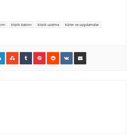
kımı
kirpik bakımı
kirpik uzatma
kürler ve uygulamalar
gle+
LinkedIn
StumbleUpon
Tumblr
Pinterest
Reddit
VKontakte
E-Posta ile paylaş