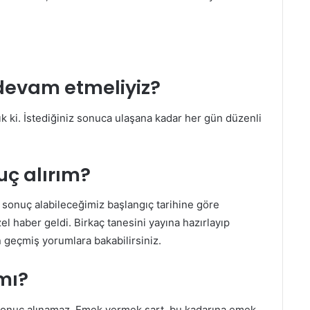
evam etmeliyiz?
ık ki. İstediğiniz sonuca ulaşana kadar her gün düzenli
ç alırım?
lı sonuç alabileceğimiz başlangıç tarihine göre
l haber geldi. Birkaç tanesini yayına hazırlayıp
n geçmiş yorumlara bakabilirsiniz.
mı?
sonuç alınamaz. Emek vermek şart, bu kadarına emek