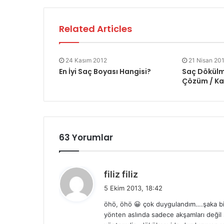
Related Articles
24 Kasım 2012
21 Nisan 20
En İyi Saç Boyası Hangisi?
Saç Dökülme
Çözüm / Kar
63 Yorumlar
d
filiz filiz
e
5 Ekim 2013, 18:42
d
öhö, öhö 😀 çok duygulandım….şaka bir 
i
yönten aslında sadece akşamları değil 
k