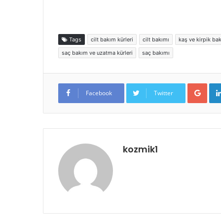
Tags
cilt bakım kürleri
cilt bakımı
kaş ve kirpik ba
saç bakım ve uzatma kürleri
saç bakımı
Goo
Facebook
Twitter
kozmik1