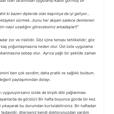
ydalı olan tarafımdan uygulanıp kabul görmüş bir
hil ki bazen diplerde olan kaşıntıya da iyi geliyor…
aklıktayken sürmek…bunu her akşam sadece demlenen
in nasıl uzadığını göreceksiniz arkadaşlar!!”
dar zor ve risklidir. Göz içine teması tehlikelidir; göz
a kaş yoğunlaşmasına neden olur. Üst üste uygulama
ıkanmasına sebep olur. Ayrıca yağlı bir şekilde zaman
mini ben çok sevdim; daha pratik ve sağlıklı buldum.
eğerli paylaşımından dolayı.
rı uyguluyorsanız sizde de kirpik dibi yağlanması
ayanlarda da görülür) Bir hafta boyunca günde bir kez
yıkayarak bu durumdan kurtulabilirsiniz. Bir haftadan
 tedavidir, dilerseniz kendi doktorunuzdan yardım