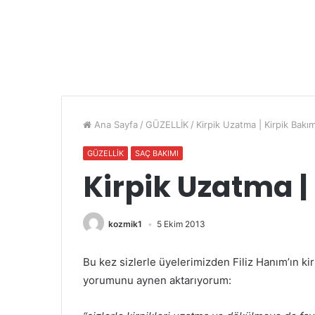
Ana Sayfa
/
GÜZELLİK
/
Kirpik Uzatma | Kirpik Bakım
GÜZELLİK
SAÇ BAKIMI
Kirpik Uzatma |
kozmik1
5 Ekim 2013
Bu kez sizlerle üyelerimizden Filiz Hanım’ın k
yorumunu aynen aktarıyorum: