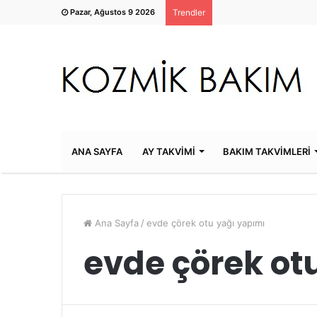
Pazar, Ağustos 9 2026
Trendler
ANA SAYFA
AY TAKVİMİ
BAKIM TAKVİMLERİ
Ana Sayfa
/
evde çörek otu yağı yapımı
evde çörek ot