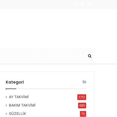
Random
Log
Sidebar
Article
In
Ara
Kategori
AY TAKVİMİ
1.112
BAKIM TAKVİMİ
685
GÜZELLİK
75