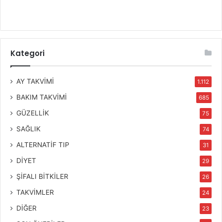
Kategori
AY TAKVİMİ
1.112
BAKIM TAKVİMİ
685
GÜZELLİK
75
SAĞLIK
74
ALTERNATİF TIP
31
DİYET
29
ŞİFALI BİTKİLER
26
TAKVİMLER
24
DİĞER
23