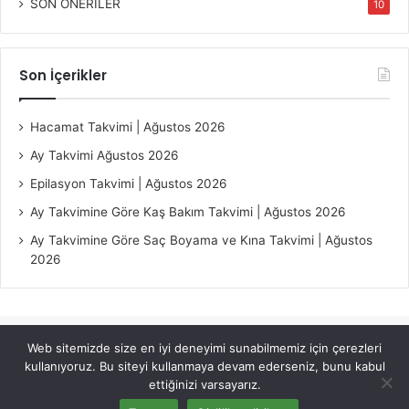
SON ÖNERİLER
10
Son İçerikler
Hacamat Takvimi | Ağustos 2026
Ay Takvimi Ağustos 2026
Epilasyon Takvimi | Ağustos 2026
Ay Takvimine Göre Kaş Bakım Takvimi | Ağustos 2026
Ay Takvimine Göre Saç Boyama ve Kına Takvimi | Ağustos
2026
Web sitemizde size en iyi deneyimi sunabilmemiz için çerezleri
© Copyright 2026, All Rights Reserved |
Jannah Theme by
kullanıyoruz. Bu siteyi kullanmaya devam ederseniz, bunu kabul
TieLabs
ettiğinizi varsayarız.