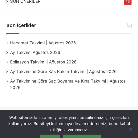
SON ÖNERİLER
10
Son İçerikler
Hacamat Takvimi | Ağustos 2026
Ay Takvimi Ağustos 2026
Epilasyon Takvimi | Ağustos 2026
Ay Takvimine Göre Kaş Bakım Takvimi | Ağustos 2026
Ay Takvimine Göre Saç Boyama ve Kına Takvimi | Ağustos
2026
Web sitemizde size en iyi deneyimi sunabilmemiz için çerezleri
© Copyright 2026, All Rights Reserved |
Jannah Theme by
kullanıyoruz. Bu siteyi kullanmaya devam ederseniz, bunu kabul
TieLabs
ettiğinizi varsayarız.