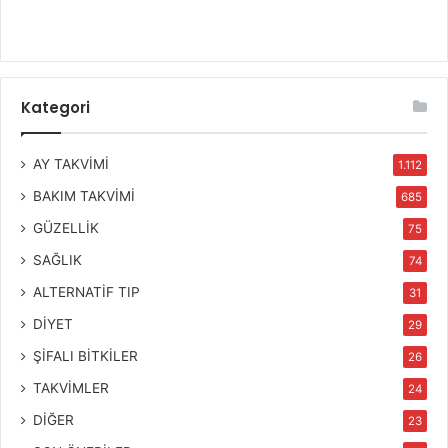
Kategori
AY TAKVİMİ
1.112
BAKIM TAKVİMİ
685
GÜZELLİK
75
SAĞLIK
74
ALTERNATİF TIP
31
DİYET
29
ŞİFALI BİTKİLER
26
TAKVİMLER
24
DİĞER
23