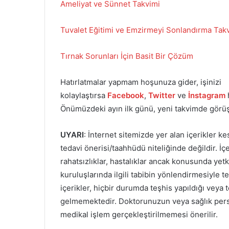
Ameliyat ve Sünnet Takvimi
Tuvalet Eğitimi ve Emzirmeyi Sonlandırma Tak
Tırnak Sorunları İçin Basit Bir Çözüm
Hatırlatmalar yapmam hoşunuza gider, işinizi
kolaylaştırsa
Facebook
,
Twitter
ve
İnstagram
Önümüzdeki ayın ilk günü, yeni takvimde gör
UYARI
: İnternet sitemizde yer alan içerikler ke
tedavi önerisi/taahhüdü niteliğinde değildir. İç
rahatsızlıklar, hastalıklar ancak konusunda yetki
kuruluşlarında ilgili tabibin yönlendirmesiyle te
içerikler, hiçbir durumda teşhis yapıldığı vey
gelmemektedir. Doktorunuzun veya sağlık perso
medikal işlem gerçekleştirilmemesi önerilir.