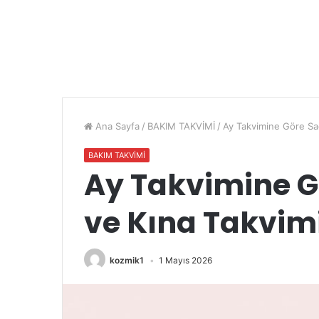
Ana Sayfa
/
BAKIM TAKVİMİ
/
Ay Takvimine Göre Sa
BAKIM TAKVİMİ
Ay Takvimine 
ve Kına Takvimi
kozmik1
1 Mayıs 2026