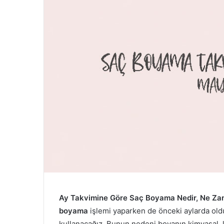
Ay Takvimine Göre Saç Boyama Nedir, Ne Zaman
boyama
işlemi yaparken de önceki aylarda olduğ
kullanacağız. Bunun nedeni boyanın kimyasal, k