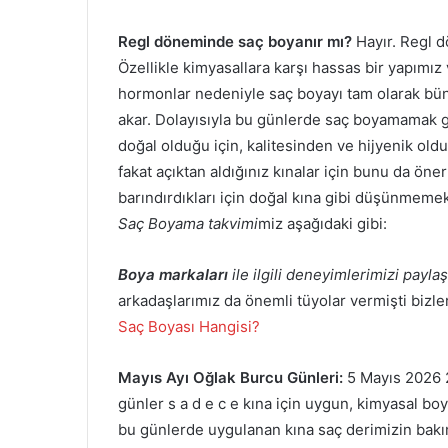
Regl döneminde saç boyanır mı?
Hayır. Regl d
Özellikle kimyasallara karşı hassas bir yapımız 
hormonlar nedeniyle saç boyayı tam olarak bün
akar. Dolayısıyla bu günlerde saç boyamamak ge
doğal olduğu için, kalitesinden ve hijyenik old
fakat açıktan aldığınız kınalar için bunu da ön
barındırdıkları için doğal kına gibi düşünm
Saç Boyama takvimi
miz aşağıdaki gibi:
Boya markaları
ile ilgili deneyimlerimizi payl
arkadaşlarımız da önemli tüyolar vermişti bizle
Saç Boyası Hangisi?
Mayıs Ayı Oğlak Burcu Günleri:
5 Mayıs 2026 
günler s a d e c e kına için uygun, kimyasal bo
bu günlerde uygulanan kına saç derimizin bakım