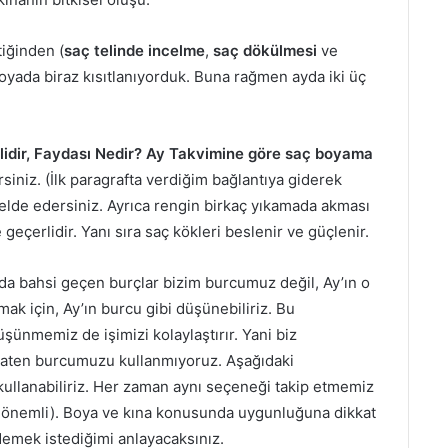
iğinden (
saç telinde incelme
,
saç dökülmesi
ve
boyada biraz kısıtlanıyorduk. Buna rağmen ayda iki üç
dir, Faydası Nedir?
Ay Takvimine göre saç boyama
rsiniz. (İlk paragrafta verdiğim bağlantıya giderek
i elde edersiniz. Ayrıca rengin birkaç yıkamada akması
 geçerlidir. Yanı sıra saç kökleri beslenir ve güçlenir.
da bahsi geçen burçlar bizim burcumuz değil, Ay’ın o
mak için, Ay’ın burcu gibi düşünebiliriz. Bu
üşünmemiz de işimizi kolaylaştırır. Yani biz
 zaten burcumuzu kullanmıyoruz. Aşağıdaki
ullanabiliriz. Her zaman aynı seçeneği takip etmemiz
önemli). Boya ve kına konusunda uygunluğuna dikkat
demek istediğimi anlayacaksınız.