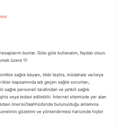
vimi
hesaplarım bunlar. Güle güle kullanalım, faydalı olsun.
üşmek üzere ♡
sinlikle sağlık beyanı, tıbbi teşhis, müdahale ve/veya
erikler kapsamında adı geçen sağlık sorunları,
li sağlık personeli tarafından ve yetkili sağlık
şhis veya tedavi edilebilir. İnternet sitemizde yer alan
a tedavi önerisi/taahhüdünde bulunulduğu anlamına
nelinin gözetimi ve yönlendirmesi haricinde hiçbir