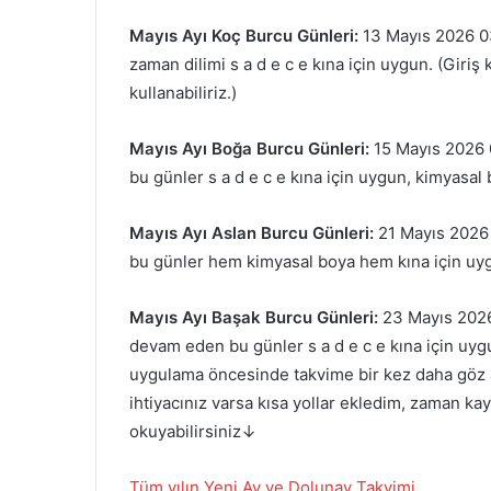
Mayıs Ayı Koç Burcu Günleri:
13 Mayıs 2026 0
zaman dilimi s a d e c e kına için uygun. (Giri
kullanabiliriz.)
Mayıs Ayı Boğa Burcu Günleri:
15 Mayıs 2026 
bu günler s a d e c e kına için uygun, kimyasal
Mayıs Ayı Aslan Burcu Günleri:
21 Mayıs 2026
bu günler hem kimyasal boya hem kına için uy
Mayıs
Ayı Başak Burcu Günleri:
23 Mayıs 2026
devam eden bu günler s a d e c e kına için uyg
uygulama öncesinde takvime bir kez daha göz a
ihtiyacınız varsa kısa yollar ekledim, zaman k
okuyabilirsiniz↓
Tüm yılın Yeni Ay ve Dolunay Takvimi