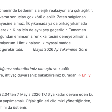
öneminde bedenimiz alerjik reaksiyonlara çok açıktır.
varsa sonuçları çok kötü olabilir. Zaten salgılanan
yesine almaz. İlk yıkamada ya da birkaç yıkamada
rekir. Kına için de aynı şey geçerlidir. Tamamen
uğundan eminseniz renk kalitesini deneyebilirsiniz
ermiyorum. Hint kınalarını kimyasal madde
emek gerekir tabi.
Mayıs
2026
Ay Takvimine Göre
aştığımız sohbetlerimiz olmuştu
ve kuaför
re, ihtiyaç duyarsanız bakabilirsiniz buradan →
En İyi
22.04’ten 7 Mayıs 2026 17.16’ya kadar devam eden bu
ya yapılmamalı. Oğlak günleri cildimizi yönettiğinden,
ını da üstlenir.