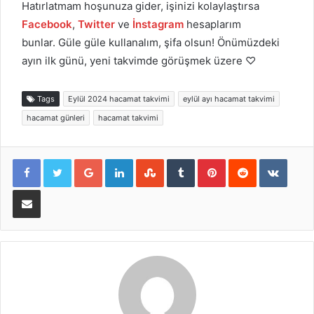
Hatırlatmam hoşunuza gider, işinizi kolaylaştırsa
Facebook
,
Twitter
ve
İnstagram
hesaplarım
bunlar. Güle güle kullanalım, şifa olsun! Önümüzdeki
ayın ilk günü, yeni takvimde görüşmek üzere ♡
Tags
Eylül 2024 hacamat takvimi
eylül ayı hacamat takvimi
hacamat günleri
hacamat takvimi
Google+
LinkedIn
StumbleUpon
Tumblr
Pinterest
Reddit
VKont
E-Posta ile paylaş