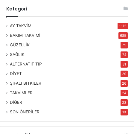
Kategori
AY TAKVİMİ
1.112
BAKIM TAKVİMİ
685
GÜZELLİK
75
SAĞLIK
74
ALTERNATİF TIP
31
DİYET
29
ŞİFALI BİTKİLER
26
TAKVİMLER
24
DİĞER
23
SON ÖNERİLER
10